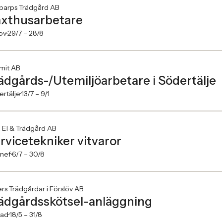
barps Trädgård AB
xthusarbetare
öv
29/7 –
28/8
mit AB
ädgårds-/Utemiljöarbetare i Södertälje
rtälje
13/7 –
9/1
 El & Trädgård AB
rvicetekniker vitvaror
nef
6/7 –
30/8
rs Trädgårdar i Förslöv AB
ädgårdsskötsel-anläggning
tad
18/5 –
31/8