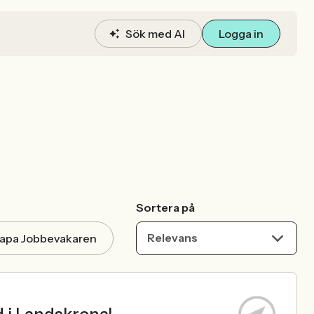
Sök med AI
Logga in
Sortera på
Relevans
apa Jobbevakaren