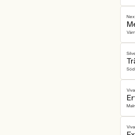
Nex
Me
Vär
Silv
Tr
Söde
Viva
Er
Mal
Viva
Ex