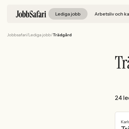
Lediga jobb
Arbetsliv och ka
/
/
Jobbsafari
Lediga jobb
Trädgård
Tr
24 le
Karl