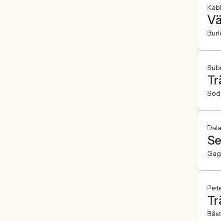
Kab
Vä
Burl
Sub
Tr
Söde
Dala
Se
Gag
Pete
Tr
Bås