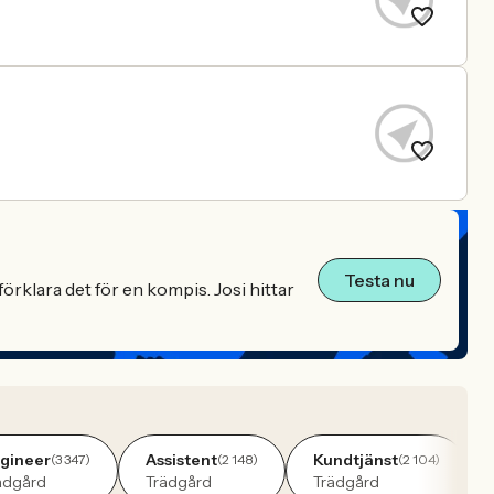
Testa nu
örklara det för en kompis. Josi hittar
gineer
Assistent
Kundtjänst
(3 347)
(2 148)
(2 104)
ädgård
Trädgård
Trädgård