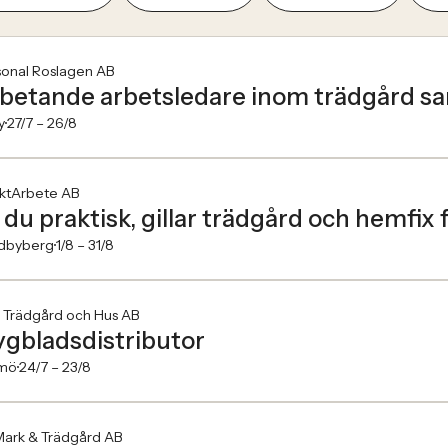
sonal Roslagen AB
betande arbetsledare inom trädgård s
y
27/7 –
26/8
ektArbete AB
 du praktisk, gillar trädgård och hemfix 
dbyberg
1/8 –
31/8
 Trädgård och Hus AB
ygbladsdistributor
mö
24/7 –
23/8
Mark & Trädgård AB