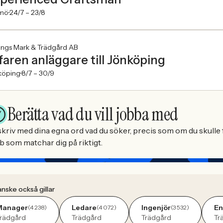
mö
24/7 –
23/8
ings Mark & Trädgård AB
faren anläggare till Jönköping
köping
8/7 –
30/9
Berätta vad du vill jobba med
kriv med dina egna ord vad du söker, precis som om du skulle f
b som matchar dig på riktigt.
nske också gillar
Manager
Ledare
Ingenjör
En
(4 238)
(4 072)
(3 532)
rädgård
Trädgård
Trädgård
Tr