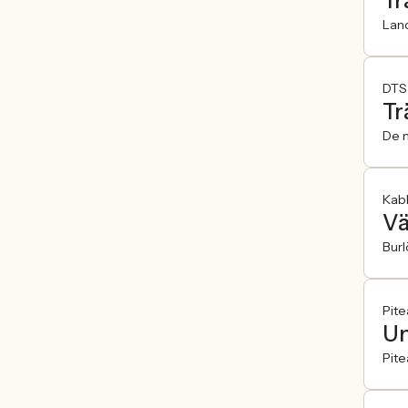
Tr
Lan
DTS
Tr
De n
Kab
Vä
Burl
Pit
Un
Pite