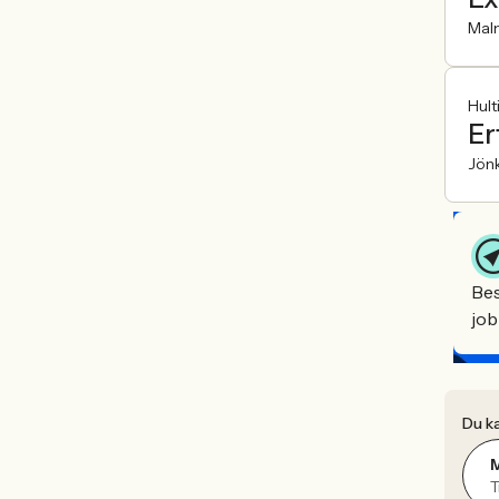
Mal
Hult
Er
Jön
Bes
job
Du ka
T