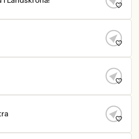
d i Landskrona!
tra