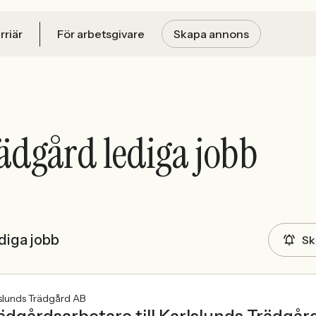
rriär
För arbetsgivare
Skapa annons
ädgård lediga jobb
diga jobb
Sk
slunds Trädgård AB