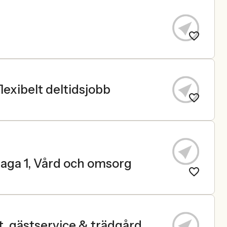
flexibelt deltidsjobb
haga 1, Vård och omsorg
st, gästservice & trädgård