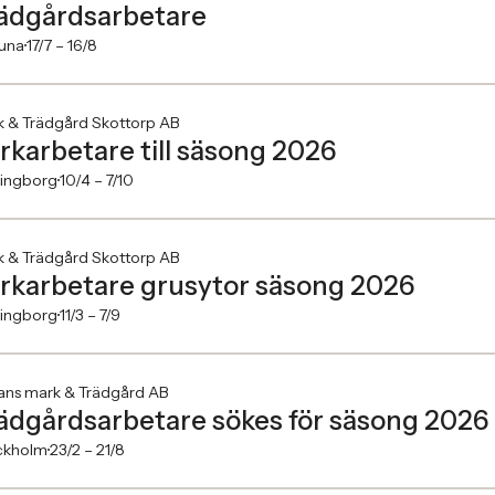
ädgårdsarbetare
tuna
17/7 –
16/8
k & Trädgård Skottorp AB
rkarbetare till säsong 2026
singborg
10/4 –
7/10
k & Trädgård Skottorp AB
rkarbetare grusytor säsong 2026
singborg
11/3 –
7/9
ans mark & Trädgård AB
ädgårdsarbetare sökes för säsong 2026
ckholm
23/2 –
21/8