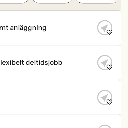
amt anläggning
flexibelt deltidsjobb