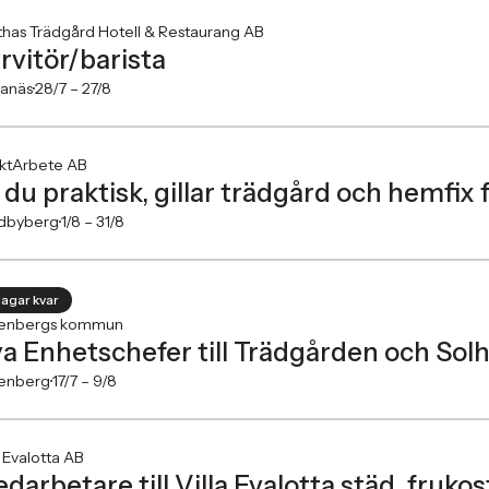
has Trädgård Hotell & Restaurang AB
rvitör/barista
anäs
28/7 –
27/8
ektArbete AB
 du praktisk, gillar trädgård och hemfix 
dbyberg
1/8 –
31/8
dagar kvar
kenbergs kommun
a Enhetschefer till Trädgården och Sol
kenberg
17/7 –
9/8
a Evalotta AB
darbetare till Villa Evalotta städ, fruko