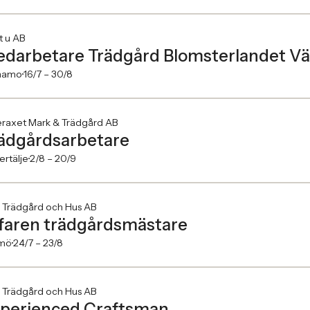
t u AB
darbetare Trädgård Blomsterlandet V
namo
16/7 –
30/8
eraxet Mark & Trädgård AB
ädgårdsarbetare
rtälje
2/8 –
20/9
 Trädgård och Hus AB
faren trädgårdsmästare
mö
24/7 –
23/8
 Trädgård och Hus AB
perienced Craftsman