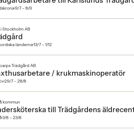
ädgårdsarbetare till Karlslunds Trädgår
dskrona
9/7 –
8/9
 i Stockholm AB
ädgård
ordiska länderna
13/7 –
1/12
barps Trädgård AB
xthusarbetare / krukmaskinoperatör
öv
29/7 –
28/8
eå kommun
dersköterska till Trädgårdens äldrecen
å
3/8 –
23/8