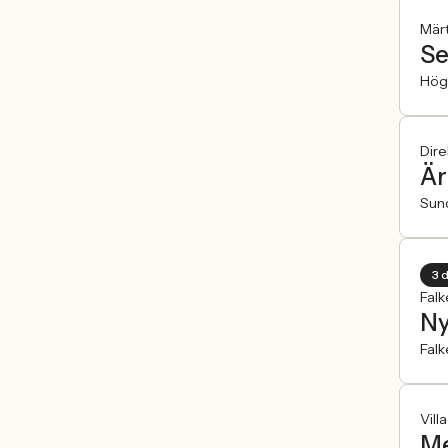
Märt
Se
Hög
Dir
Är
Sun
3 
Fal
Ny
Fal
Vill
Me