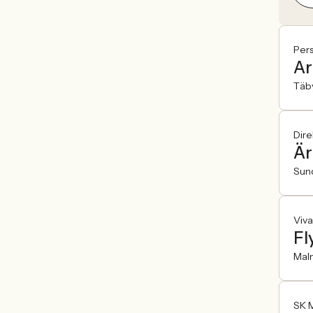
Per
Ar
Täb
Dir
Är
Sun
Viva
Fl
Mal
SK 