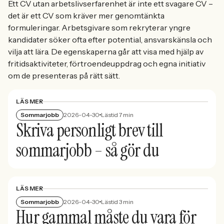
Ett CV utan arbetslivserfarenhet är inte ett svagare CV –
det är ett CV som kräver mer genomtänkta
formuleringar. Arbetsgivare som rekryterar yngre
kandidater söker ofta efter potential, ansvarskänsla och
vilja att lära. De egenskaperna går att visa med hjälp av
fritidsaktiviteter, förtroendeuppdrag och egna initiativ
om de presenteras på rätt sätt.
LÄS MER
Sommarjobb
2026-04-30
Lästid 7 min
Skriva personligt brev till
sommarjobb – så gör du
LÄS MER
Sommarjobb
2026-04-30
Lästid 3 min
Hur gammal måste du vara för