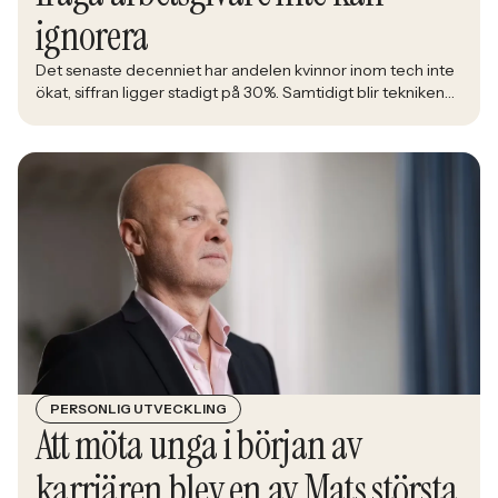
ignorera
Det senaste decenniet har andelen kvinnor inom tech inte
ökat, siffran ligger stadigt på 30%. Samtidigt blir tekniken
en allt större del av det samhälle alla ska leva i. Åsa
Johansen, direktör på nätverket Women in Tech, menar att
den låga andelen kvinnor inom branschen är en ren
affärsrisk.
PERSONLIG UTVECKLING
Att möta unga i början av
karriären blev en av Mats största