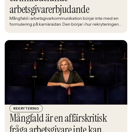
arbetsgivarerbjudande
Mångfald i arbetsgivarkommunikation börjar inte med en
formulering på karriärsidan. Den börjar i hur rekryteringen
faktiskt fungerar: vem som får syn på jobbet, vem som
vågar söka och vilka meriter som räknas. När kandidater blir
mer medvetna, regelverken skärps och konkurrensen om
rätt kompetens förändras räcker det inte längre att säga
att alla är välkomna. Arbetsgivare behöver kunna visa vad
det betyder i praktiken.
REKRYTERING
Mångfald är en affärskritisk
fråga arbetsgivare inte kan