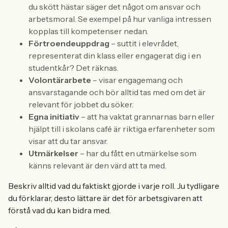
du skött hästar säger det något om ansvar och
arbetsmoral. Se exempel på hur vanliga intressen
kopplas till kompetenser nedan.
Förtroendeuppdrag
– suttit i elevrådet,
representerat din klass eller engagerat dig i en
studentkår? Det räknas.
Volontärarbete
– visar engagemang och
ansvarstagande och bör alltid tas med om det är
relevant för jobbet du söker.
Egna initiativ
– att ha vaktat grannarnas barn eller
hjälpt till i skolans café är riktiga erfarenheter som
visar att du tar ansvar.
Utmärkelser
– har du fått en utmärkelse som
känns relevant är den värd att ta med.
Beskriv alltid vad du faktiskt gjorde i varje roll. Ju tydligare
du förklarar, desto lättare är det för arbetsgivaren att
förstå vad du kan bidra med.