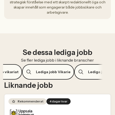
strategisk förståelse med ett skarpt redaktionellt öga och
skapar innehåll som engagerar både jobbsökare och
arbetsgivare.
Se dessa lediga jobb
Se fler lediga jobb i liknande branscher
bb vikariat
Lediga jobb Vikarie
Lediga jobb S
Liknande jobb
Rekommenderat
4 dagar kvar