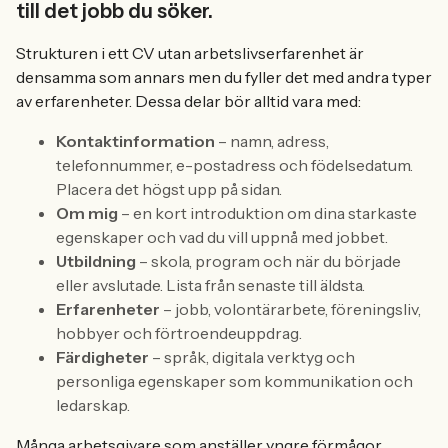
till det jobb du söker.
Strukturen i ett CV utan arbetslivserfarenhet är
densamma som annars men du fyller det med andra typer
av erfarenheter. Dessa delar bör alltid vara med:
Kontaktinformation
– namn, adress,
telefonnummer, e-postadress och födelsedatum.
Placera det högst upp på sidan.
Om mig
– en kort introduktion om dina starkaste
egenskaper och vad du vill uppnå med jobbet.
Utbildning
– skola, program och när du började
eller avslutade. Lista från senaste till äldsta.
Erfarenheter
– jobb, volontärarbete, föreningsliv,
hobbyer och förtroendeuppdrag.
Färdigheter
– språk, digitala verktyg och
personliga egenskaper som kommunikation och
ledarskap.
Många arbetsgivare som anställer yngre förmågor