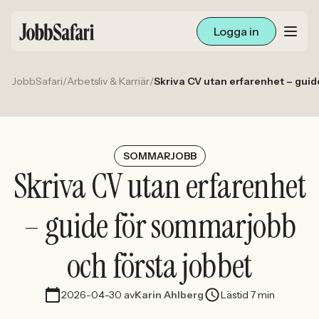
Logga in
JobbSafari
/
Arbetsliv & Karriär
/
Skriva CV utan erfarenhet – guid
Lediga jobb
Arbetsliv och karriär
För arbetsgivare
SOMMARJOBB
Skriva CV utan erfarenhet
Skapa annons
– guide för sommarjobb
Sök med AI
och första jobbet
Ny här? Skapa konto
2026-04-30
av
Karin Ahlberg
Lästid 7 min