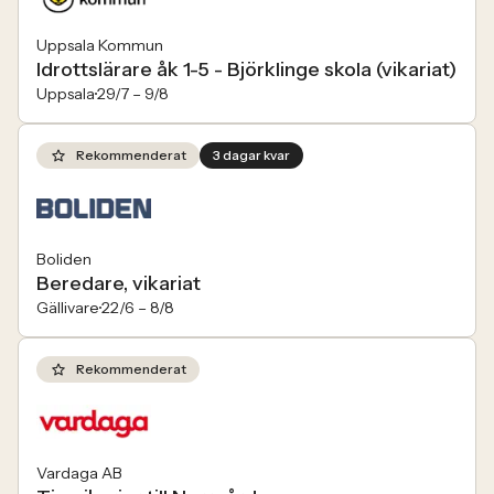
Uppsala Kommun
Idrottslärare åk 1-5 - Björklinge skola (vikariat)
Uppsala
29/7 –
9/8
Rekommenderat
3 dagar kvar
Boliden
Beredare, vikariat
Gällivare
22/6 –
8/8
Rekommenderat
Vardaga AB