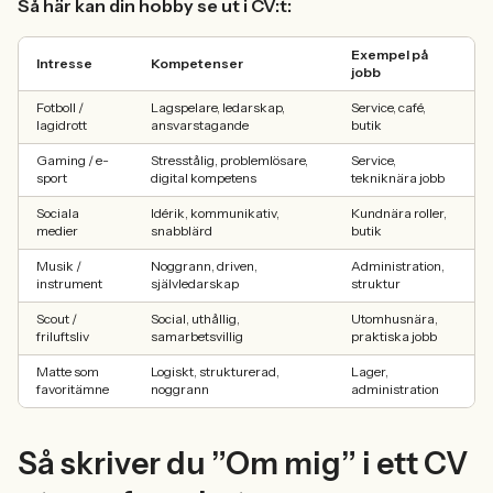
Så här kan din hobby se ut i CV:t:
Exempel på
Intresse
Kompetenser
jobb
Fotboll /
Lagspelare, ledarskap,
Service, café,
lagidrott
ansvarstagande
butik
Gaming / e-
Stresstålig, problemlösare,
Service,
sport
digital kompetens
tekniknära jobb
Sociala
Idérik, kommunikativ,
Kundnära roller,
medier
snabblärd
butik
Musik /
Noggrann, driven,
Administration,
instrument
självledarskap
struktur
Scout /
Social, uthållig,
Utomhusnära,
friluftsliv
samarbetsvillig
praktiska jobb
Matte som
Logiskt, strukturerad,
Lager,
favoritämne
noggrann
administration
Så skriver du ”Om mig” i ett CV