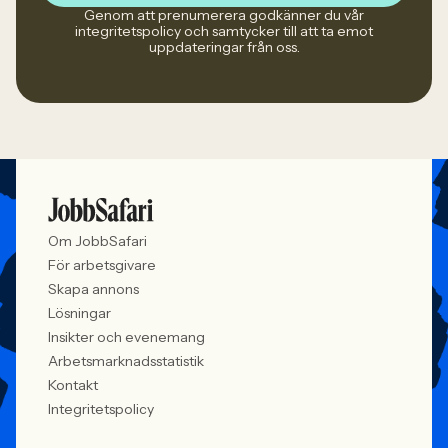
Genom att prenumerera godkänner du vår
integritetspolicy och samtycker till att ta emot
uppdateringar från oss.
Om JobbSafari
För arbetsgivare
Skapa annons
Lösningar
Insikter och evenemang
Arbetsmarknadsstatistik
Kontakt
Integritetspolicy