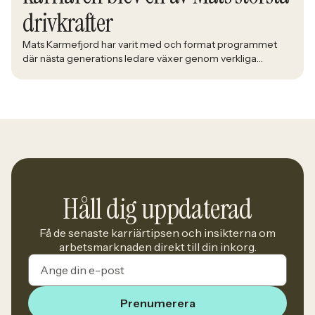
drivkrafter
Mats Karmefjord har varit med och format programmet
där nästa generations ledare växer genom verkliga
utmaningar. När han möter deltagarna i Bolidens Graduate
Program ser han framtiden ta form framför sig. Med lång
erfarenhet av att utveckla ledare fick han uppdraget att
utveckla ett program där teori möter praktik och
deltagarna förbereds för yrkeslivet. – […]
Håll dig uppdaterad
Få de senaste karriärtipsen och insikterna om
arbetsmarknaden direkt till din inkorg.
Prenumerera