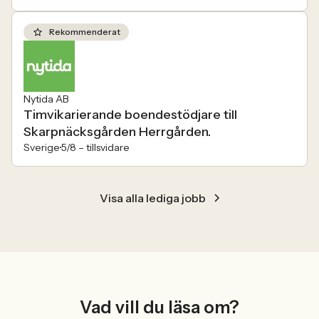
Rekommenderat
Nytida AB
Timvikarierande boendestödjare till
Skarpnäcksgården Herrgården.
Sverige
5/8 –
tillsvidare
Visa alla lediga jobb
Vad vill du läsa om?