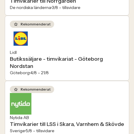
Timvikarier till Norrgården
De nordiska länderna
3/8 –
tillsvidare
Rekommenderat
Lidl
Butikssäljare - timvikariat - Göteborg
Nordstan
Göteborg
4/8 –
21/8
Rekommenderat
Nytida AB
Timvikarier till LSS i Skara, Varnhem & Skövde
Sverige
5/8 –
tillsvidare