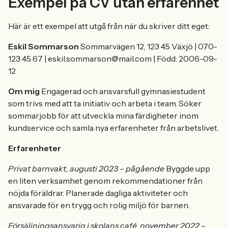
Exempel på CV utan erfarenhet
Här är ett exempel att utgå från när du skriver ditt eget:
Eskil Sommarson
Sommarvägen 12, 123 45 Växjö | 070-
123 45 67 | eskil.sommarson@mail.com | Född: 2006-09-
12
Om mig
Engagerad och ansvarsfull gymnasiestudent
som trivs med att ta initiativ och arbeta i team. Söker
sommarjobb för att utveckla mina färdigheter inom
kundservice och samla nya erfarenheter från arbetslivet.
Erfarenheter
Privat barnvakt, augusti 2023 – pågående
Byggde upp
en liten verksamhet genom rekommendationer från
nöjda föräldrar. Planerade dagliga aktiviteter och
ansvarade för en trygg och rolig miljö för barnen.
Försäljningsansvarig i skolans café, november 2022 –