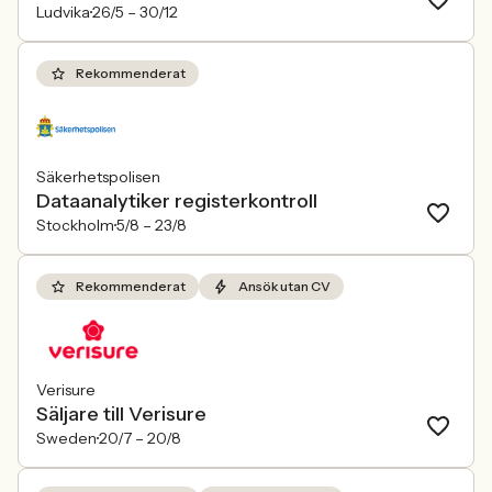
Ludvika
26/5 –
30/12
Rekommenderat
Säkerhetspolisen
Dataanalytiker registerkontroll
Stockholm
5/8 –
23/8
Rekommenderat
Ansök utan CV
Verisure
Säljare till Verisure
Sweden
20/7 –
20/8