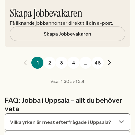
Skapa Jobbevakaren
Få liknande jobbannonser direkt till din e-post.
Skapa Jobbevakaren
1
2
3
4
...
46
Visar 1-30 av 1 351.
FAQ: Jobba i Uppsala – allt du behöver
veta
Vilka yrken är mest efterfrågade i Uppsala?