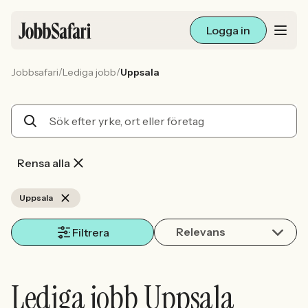
Logga in
/
/
Jobbsafari
Lediga jobb
Uppsala
Lediga jobb
Arbetsliv och karriär
För arbetsgivare
Rensa alla
Skapa annons
Uppsala
Relevans
Sök med AI
Filtrera
Ny här? Skapa konto
Lediga jobb Uppsala