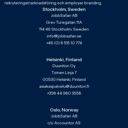
rekryteringsmarknadsföring och employer branding.
Stockholm, Sweden
JobbSafari AB
Grev Turegatan 11A
114 46 Stockholm, Sweden
info@jobbsafari.se
+46 (0) 8 515 10 774
Helsinki, Finland
Duunitori Oy
Toinen Linja 7
00530 Helsinki, Finland
asiakaspalvelu@duunitori.fi
+358 44 980 3558
Oslo, Norway
JobbSafari AB
c/o Accountor AS