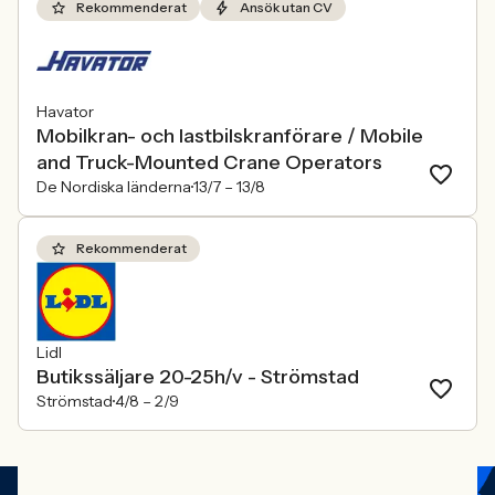
Rekommenderat
Ansök utan CV
Havator
Mobilkran- och lastbilskranförare / Mobile
and Truck-Mounted Crane Operators
De Nordiska länderna
13/7 –
13/8
Rekommenderat
Lidl
Butikssäljare 20-25h/v - Strömstad
Strömstad
4/8 –
2/9