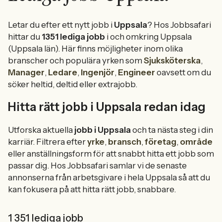
Letar du efter ett nytt jobb i
Uppsala
? Hos Jobbsafari
hittar du
1351 lediga jobb
i och omkring Uppsala
(Uppsala län). Här finns möjligheter inom olika
branscher och populära yrken som
Sjuksköterska
,
Manager
,
Ledare
,
Ingenjör
,
Engineer
oavsett om du
söker heltid, deltid eller extrajobb.
Hitta rätt jobb i Uppsala redan idag
Utforska aktuella
jobb i Uppsala
och ta nästa steg i din
karriär. Filtrera efter
yrke
,
bransch
,
företag
,
område
eller anställningsform för att snabbt hitta ett jobb som
passar dig. Hos Jobbsafari samlar vi de senaste
annonserna från arbetsgivare i hela Uppsala så att du
kan fokusera på att hitta rätt jobb, snabbare.
1 351 lediga jobb