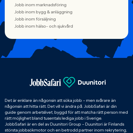
Jobb inom marknadsföring
Jobb inom bygg & anläggning
Jobb inom försäljning
Jobb inom hälso- och sjukvård
Det är enklare än någonsin att söka jobb – men svårare än
någonsin att hitta rätt. Det vill vi ändra på. JobbSafari är din
guide genom arbetslivet, byggd för att matcha rätt person med
rätt möjlighet bland tusentals lediga jobb i Sverige.
JobbSafari är en del av Duunitori Group – Duunitori är Finlands
största jobbsökmotor och en betrodd partner inom rekrytering,