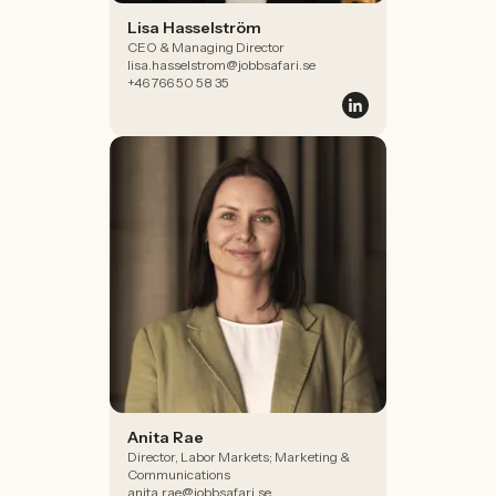
Lisa Hasselström
CEO & Managing Director
lisa.hasselstrom@jobbsafari.se
+46 766 50 58 35
Anita Rae
Director, Labor Markets; Marketing &
Communications
anita.rae@jobbsafari.se