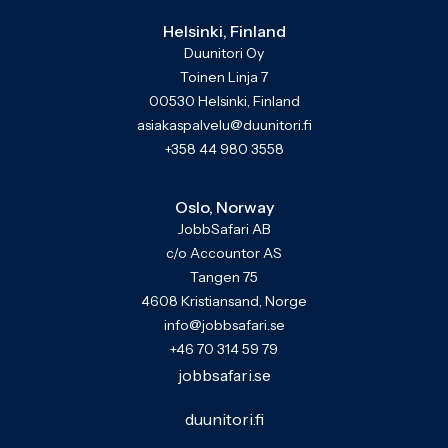
Helsinki, Finland
Duunitori Oy
Toinen Linja 7
00530 Helsinki, Finland
asiakaspalvelu@duunitori.fi
+358 44 980 3558
Oslo, Norway
JobbSafari AB
c/o Accountor AS
Tangen 75
4608 Kristiansand, Norge
info@jobbsafari.se
+46 70 314 59 79
jobbsafari.se
duunitori.fi