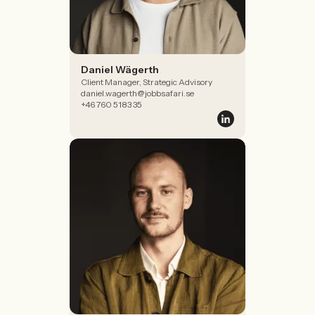
Daniel Wägerth
Client Manager, Strategic Advisory
daniel.wagerth@jobbsafari.se
+46 760 5183 35