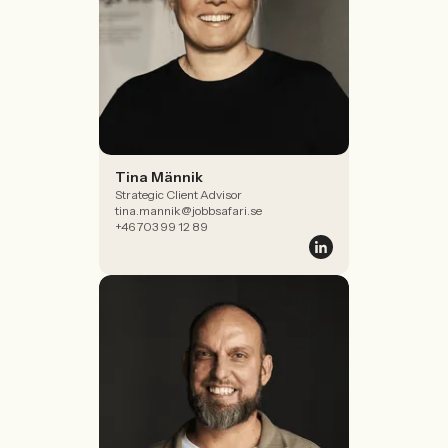
Tina Männik
Strategic Client Advisor
tina.mannik@jobbsafari.se
+46 703 99 12 89