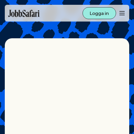
Logga in
Lediga jobb
Arbetsliv och karriär
För arbetsgivare
Skapa annons
Sök med AI
Ny här? Skapa konto