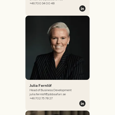
+46 700 34 00 48
Julia Fernlöf
Head of Business Development
julia.fernlof@jobbsafari.se
+46 702 75 78 27