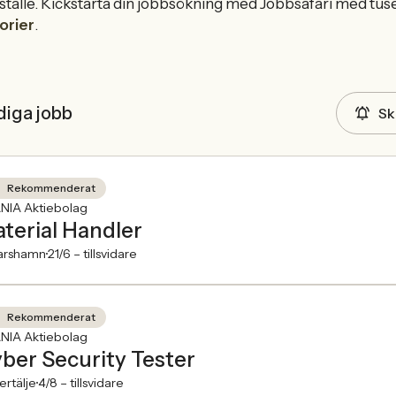
 ställe. Kickstarta din jobbsökning med Jobbsafari med tu
orier
.
diga jobb
Sk
Rekommenderat
NIA Aktiebolag
terial Handler
arshamn
21/6 –
tillsvidare
Rekommenderat
NIA Aktiebolag
ber Security Tester
rtälje
4/8 –
tillsvidare