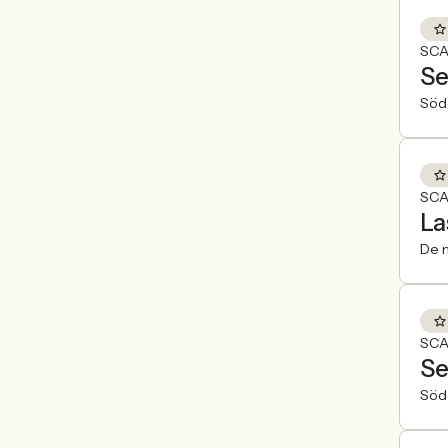
SCA
Se
Söde
SCA
La
De n
SCA
Se
Söde