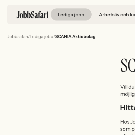
Lediga jobb
Arbetsliv och ka
/
/
Jobbsafari
Lediga jobb
SCANIA Aktiebolag
SC
Vill d
möjlig
Hitt
Hos Jo
som pa