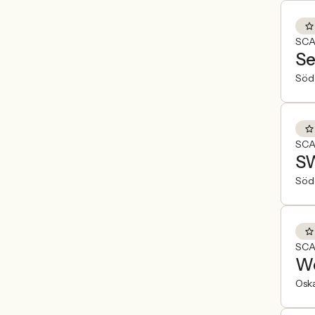
SCA
Se
Söde
SCA
SW
Söde
SCA
We
Osk