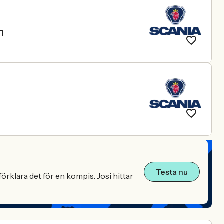
n
Testa nu
örklara det för en kompis. Josi hittar