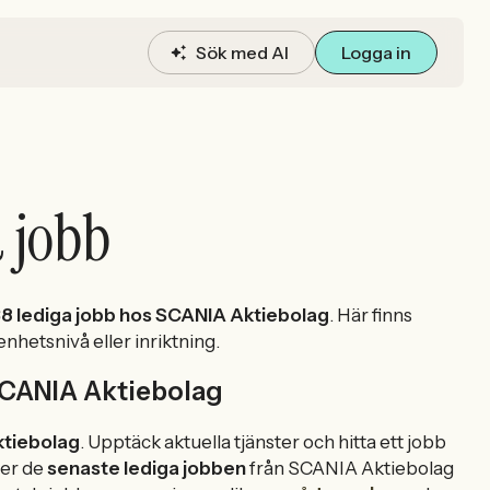
Sök med AI
Logga in
 jobb
8 lediga jobb hos SCANIA Aktiebolag
. Här finns
enhetsnivå eller inriktning.
 SCANIA Aktiebolag
ktiebolag
. Upptäck aktuella tjänster och hitta ett jobb
ser de
senaste lediga jobben
från SCANIA Aktiebolag