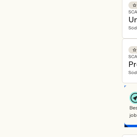
SCA
Un
Söde
SCA
Pr
Söde
Bes
job