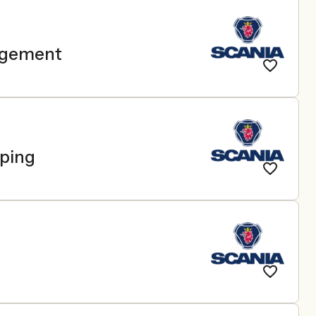
nagement
öping