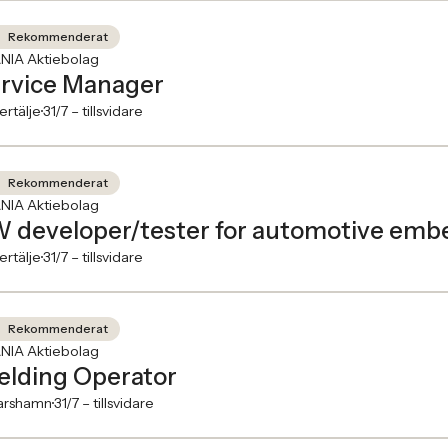
Rekommenderat
NIA Aktiebolag
rvice Manager
rtälje
31/7 –
tillsvidare
Rekommenderat
NIA Aktiebolag
 developer/tester for automotive em
rtälje
31/7 –
tillsvidare
Rekommenderat
NIA Aktiebolag
lding Operator
arshamn
31/7 –
tillsvidare