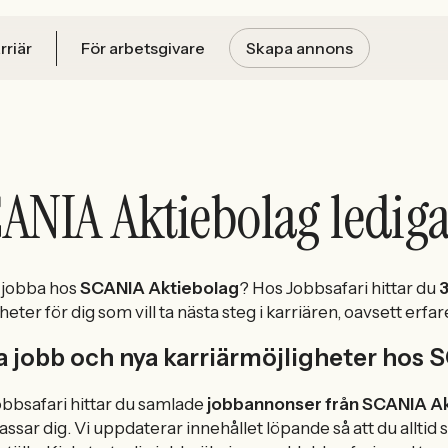
rriär
För arbetsgivare
Skapa annons
ANIA Aktiebolag lediga
u jobba hos
SCANIA Aktiebolag
? Hos Jobbsafari hittar du
3
heter för dig som vill ta nästa steg i karriären, oavsett erfar
a jobb och nya karriärmöjligheter hos
bbsafari hittar du samlade
jobbannonser från SCANIA A
ssar dig. Vi uppdaterar innehållet löpande så att du alltid 