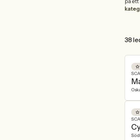
på ett
kateg
38 le
SCA
Ma
Osk
SCA
Cy
Söde