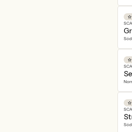
SCA
Gr
Söde
SCA
Se
Norr
SCA
St
Söde