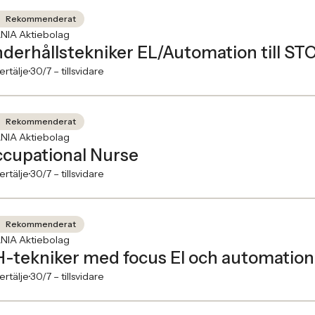
Rekommenderat
NIA Aktiebolag
derhållstekniker EL/Automation till ST
rtälje
30/7 –
tillsvidare
Rekommenderat
NIA Aktiebolag
cupational Nurse
rtälje
30/7 –
tillsvidare
Rekommenderat
NIA Aktiebolag
-tekniker med focus El och automation ti
rtälje
30/7 –
tillsvidare