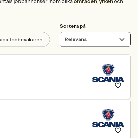
sentals jobbannonser inom olika
områden
,
yrken
och
Sortera på
Relevans
apa Jobbevakaren