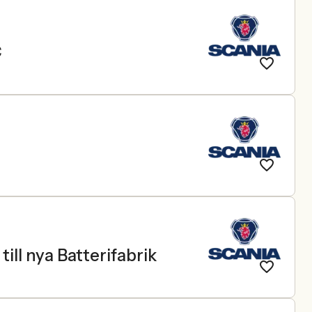
C
ll nya Batterifabrik