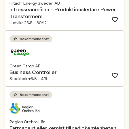
Hitachi Energy Sweden AB
Intresseanmälan – Produktionsledare Power
Transformers
Ludvika
26/5 –
30/12
Rekommenderat
Green Cargo AB
Business Controller
Stockholm
6/8 –
4/9
Rekommenderat
Region Örebro Län
Farmaceut eller kemist till radiokemienheten,