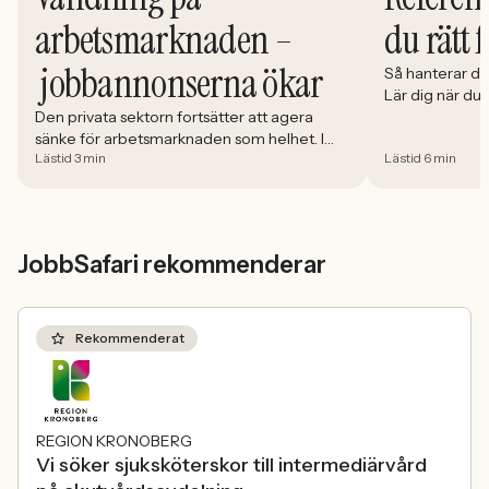
du rätt 
arbetsmarknaden –
jobbannonserna ökar
Så hanterar du
Lär dig när du
välja och hur 
Den privata sektorn fortsätter att agera
sänke för arbetsmarknaden som helhet. I
Lästid 3 min
Lästid 6 min
april minskade antalet jobbannonser i
Sverige med 5,02 procent. Det visar
Jobbindex från Jobbland och Jobbsafari.
JobbSafari rekommenderar
Rekommenderat
REGION KRONOBERG
Vi söker sjuksköterskor till intermediärvård