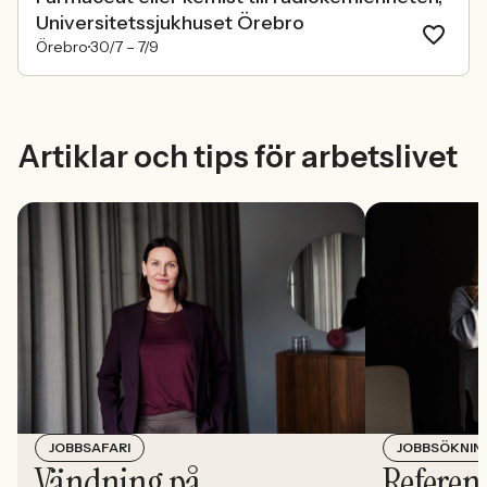
Universitetssjukhuset Örebro
Örebro
30/7 –
7/9
Artiklar och tips för arbetslivet
JOBBSÖKNIN
JOBBSAFARI
Referens
Vändning på