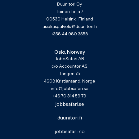
Duunitori Oy
Toinen Linja 7
00530 Helsinki, Finland
asiakaspalvelu@duunitori.fi
+358 44 980 3558
Oslo, Norway
JobbSafari AB
c/o Accountor AS
Tangen 75
4608 Kristiansand, Norge
info@jobbsafari.se
+46 70 314 59 79
jobbsafari.se
duunitori.fi
jobbsafari.no