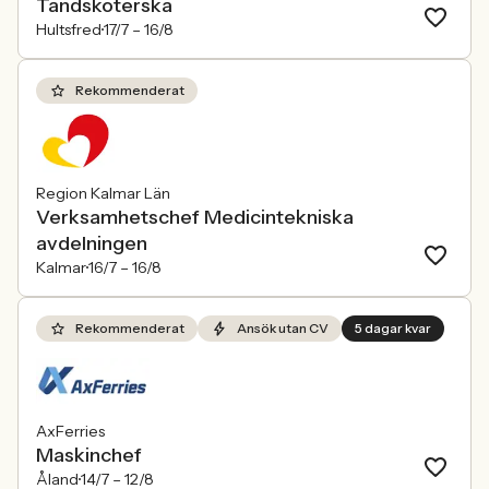
Tandsköterska
Hultsfred
17/7 –
16/8
Rekommenderat
Region Kalmar Län
Verksamhetschef Medicintekniska
avdelningen
Kalmar
16/7 –
16/8
Rekommenderat
Ansök utan CV
5 dagar kvar
AxFerries
Maskinchef
Åland
14/7 –
12/8