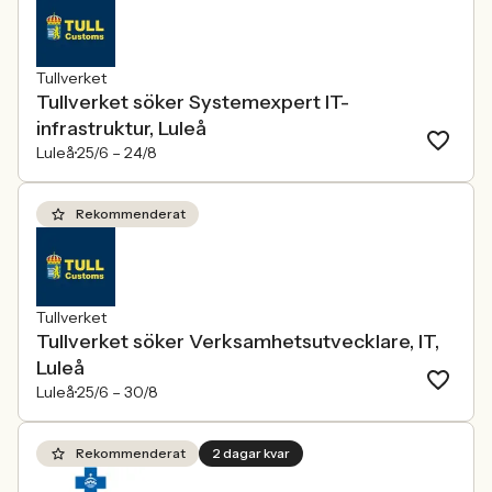
Tullverket
Tullverket söker Systemexpert IT-
infrastruktur, Luleå
Luleå
25/6 –
24/8
Rekommenderat
Tullverket
Tullverket söker Verksamhetsutvecklare, IT,
Luleå
Luleå
25/6 –
30/8
Rekommenderat
2 dagar kvar