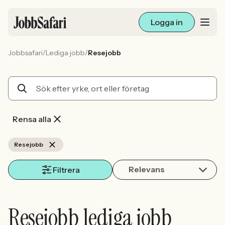
Logga in
/
/
Jobbsafari
Lediga jobb
Resejobb
Lediga jobb
Arbetsliv och karriär
För arbetsgivare
Rensa alla
Skapa annons
Resejobb
Relevans
Sök med AI
Filtrera
Ny här? Skapa konto
Resejobb lediga jobb