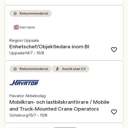
Rekommenderat
Region Uppsala
Enhetschef/Objektledare inom BI
Uppsala
14/7 –
16/8
Rekommenderat
Ansök utan CV
Havator Aktiebolag
Mobilkran- och lastbilskranförare / Mobile
and Truck-Mounted Crane Operators
Göteborg
13/7 –
13/8