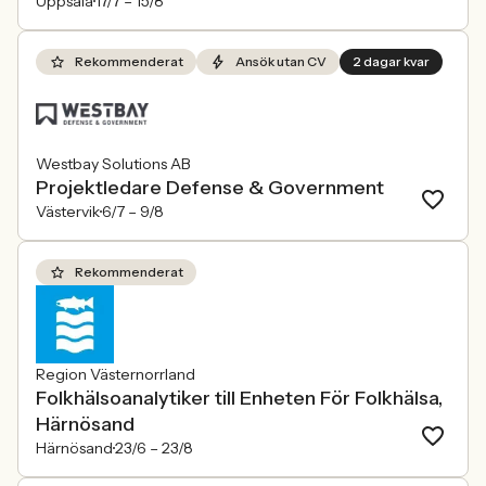
Uppsala
17/7 –
15/8
Rekommenderat
Ansök utan CV
2 dagar kvar
Westbay Solutions AB
Projektledare Defense & Government
Västervik
6/7 –
9/8
Rekommenderat
Region Västernorrland
Folkhälsoanalytiker till Enheten För Folkhälsa,
Härnösand
Härnösand
23/6 –
23/8