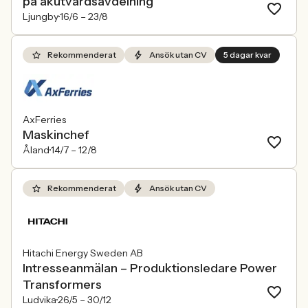
på akutvårdsavdelning
Ljungby
16/6 –
23/8
Rekommenderat
Ansök utan CV
5 dagar kvar
AxFerries
Maskinchef
Åland
14/7 –
12/8
Rekommenderat
Ansök utan CV
Hitachi Energy Sweden AB
Intresseanmälan – Produktionsledare Power
Transformers
Ludvika
26/5 –
30/12