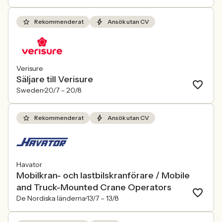
Rekommenderat
Ansök utan CV
Verisure
Säljare till Verisure
Sweden
20/7 –
20/8
Rekommenderat
Ansök utan CV
Havator
Mobilkran- och lastbilskranförare / Mobile
and Truck-Mounted Crane Operators
De Nordiska länderna
13/7 –
13/8