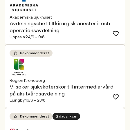
Akademiska Sjukhuset
Avdelningschef till kirurgisk anestesi- och
operationsavdelning
Uppsala
24/6 –
9/8
Rekommenderat
Region Kronoberg
Vi söker sjuksköterskor till intermediärvård
på akutvårdsavdelning
Ljungby
16/6 –
23/8
Rekommenderat
2 dagar kvar