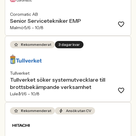
Coromatic AB
Senior Servicetekniker EMP
Malmö
5/6 –
10/8
Rekommenderat
3 dagar kvar
Tullverket
Tullverket söker systemutvecklare till
brottsbekämpande verksamhet
Luleå
1/6 –
10/8
Rekommenderat
Ansök utan CV