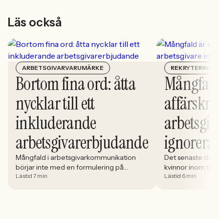
Läs också
ARBETSGIVARVARUMÄRKE
REKRYTERING
Bortom fina ord: åtta
Mångfald
nycklar till ett
affärskrit
inkluderande
arbetsgiv
arbetsgivarerbjudande
ignorera
Mångfald i arbetsgivarkommunikation
Det senaste dece
börjar inte med en formulering på
kvinnor inom tech 
Lästid 7 min
Lästid 6 min
karriärsidan. Den börjar i hur rekryteringen
stadigt på 30%. S
faktiskt fungerar: vem som får syn på
allt större del av
jobbet, vem som vågar söka och vilka
i. Åsa Johansen, 
meriter som räknas. När kandidater blir
Women in Tech, 
mer medvetna, regelverken skärps och
andelen kvinnor 