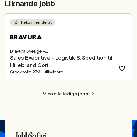
Liknande jobb
konkurrensen om rätt kompetens
ren affärsrisk.
förändras räcker det inte längre att säga
att alla är välkomna. Arbetsgivare
behöver kunna visa vad det betyder i
Rekommenderat
praktiken.
Bravura Sverige AB
Sales Executive - Logistik & Spedition till
Hillebrand Gori
Stockholm
27/3 –
tillsvidare
Visa alla lediga jobb