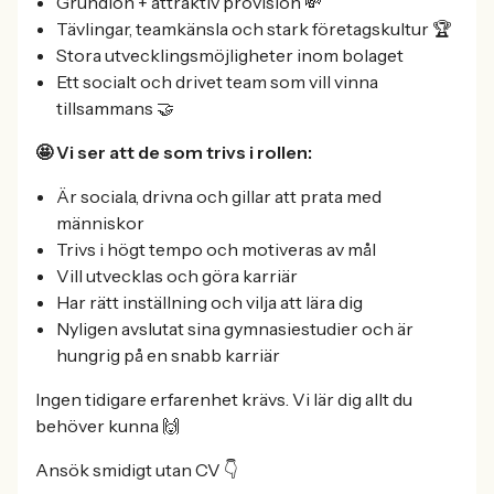
Grundlön + attraktiv provision 💸
Tävlingar, teamkänsla och stark företagskultur 🏆
Stora utvecklingsmöjligheter inom bolaget
Ett socialt och drivet team som vill vinna
tillsammans 🤝
🤩 Vi ser att de som trivs i rollen:
Är sociala, drivna och gillar att prata med
människor
Trivs i högt tempo och motiveras av mål
Vill utvecklas och göra karriär
Har rätt inställning och vilja att lära dig
Nyligen avslutat sina gymnasiestudier och är
hungrig på en snabb karriär
Ingen tidigare erfarenhet krävs. Vi lär dig allt du
behöver kunna 🙌
Ansök smidigt utan CV 👇