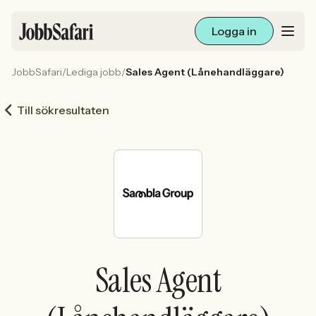
Logga in
JobbSafari
/
Lediga jobb
/
Sales Agent (Lånehandläggare)
Lediga jobb
Till sökresultaten
Arbetsliv och karriär
För arbetsgivare
Skapa annons
Sök med AI
Sales Agent
Ny här? Skapa konto