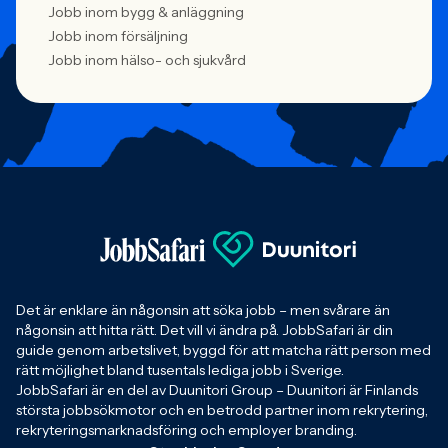
Jobb inom bygg & anläggning
Jobb inom försäljning
Jobb inom hälso- och sjukvård
Det är enklare än någonsin att söka jobb – men svårare än
någonsin att hitta rätt. Det vill vi ändra på. JobbSafari är din
guide genom arbetslivet, byggd för att matcha rätt person med
rätt möjlighet bland tusentals lediga jobb i Sverige.
JobbSafari är en del av Duunitori Group – Duunitori är Finlands
största jobbsökmotor och en betrodd partner inom rekrytering,
rekryteringsmarknadsföring och employer branding.