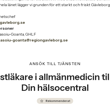
hela länet lägger vi grunden för ett starkt och friskt Gävleborg
hetschef
ngavleborg.se
ersoner
basoiu-Goanta, GHLF
sbasoiu-goanta@regiongavleborg.se
ANSÖK TILL TJÄNSTEN
stläkare i allmänmedicin til
Din hälsocentral
Rekommenderat