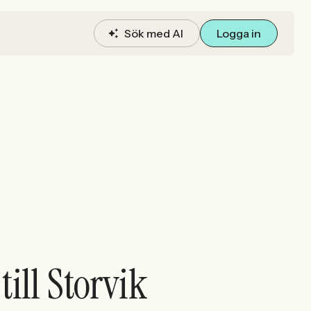
Sök med AI
Logga in
ill Storvik