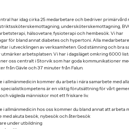
ntral har idag cirka 25 medarbetare och bedriver primärvård
istriktssköterskemottagning, undersköterskemottagning, BVC 
arbetsterapi, hälsovetare, fysioterapi och hembesök. Vi har
gar för bland annat diabetes och hypertoni. Alla medarbetare 
tar i utvecklingen av verksamheten. God stämning och bra 
r utmärker arbetsplatsen. Vi har i dagsläget omkring 6000 lis
finner oss centralt i Storvik som har goda kommunikationer m
ter från Gävle och 37 minuter från Falun.
e i allmänmedicin kommer du arbeta i nära samarbete med all
 specialistkompetens är en viktig förutsättning för vårt ge
 och vägleda människor mot ett friskare liv.
re i allmänmedicin hos oss kommer du bland annat att arbeta 
e med akuta besök, nybesök och återbesök
kare under utbildning