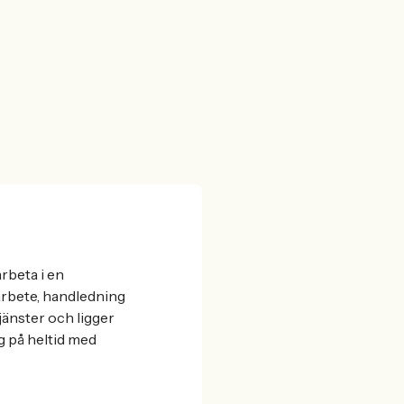
rbeta i en
rbete, handledning
jänster och ligger
g på heltid med