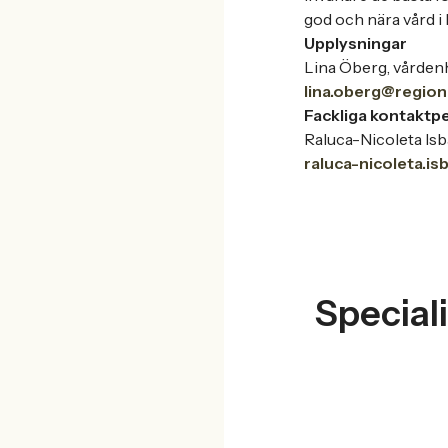
god och nära vård i 
Upplysningar
Lina Öberg, vården
lina.oberg@regio
Fackliga kontaktp
Raluca-Nicoleta Is
raluca-nicoleta.i
Speciali