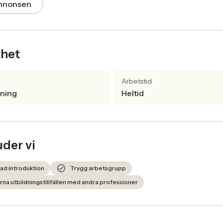
annonsen
thet
Arbetstid
lning
Heltid
uder vi
ad introduktion
Trygg arbetsgrupp
na utbildningstillfällen med andra professioner