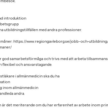
embesök.
ad introduktion
arbetsgrupp
na utbildningstillfällen med andra professioner.
rmåner: https://www.regiongavleborg.se/jobb-och-utbildning
rmaner/
ar god samarbetsförmåga och trivs med att arbeta tillsamman
n flexibel och ansvarstagande.
istläkare i allmänmedicin ska du ha
mation
ing inom allmänmedicin
handleda andra.
n är det meriterande om du har erfarenhet av arbete inom pri