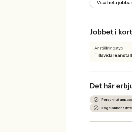
Visa hela jobb
Jobbet i kor
Anställningstyp
Tillsvidareanstal
Det här erbj
Personligt anpass
Regelbundna inter