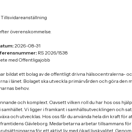
r
Tillsvidareanställning
 efter överenskommelse.
datum:
2026-08-31
eferensnummer:
RS 2026/1538
ete med Offentligajobb
r bildat ett bolag av de offentligt drivna hälsocentralerna- o
na i länet. Bolaget ska utveckla primärvården och göra den me
ånarnas behov.
nnande och komplext. Oavsett vilken roll du har hos oss hjälp
i samhället. Vi ligger i framkant i samhällsutvecklingen och sa
växa och utvecklas. Hos oss får du använda hela din kraft för 
 framtidens Gävleborg. Medarbetarna arbetar tillsammans för 
rutsättningarna för ett aktivt liv med ökad livskvalitet. Genom 