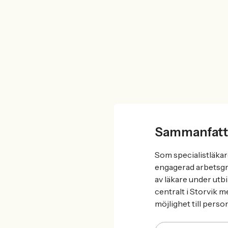
Sammanfatt
Som specialistläkar
engagerad arbetsgr
av läkare under utb
centralt i Storvik 
möjlighet till perso