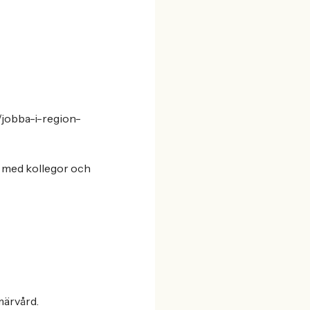
/jobba-i-region-
s med kollegor och
märvård.