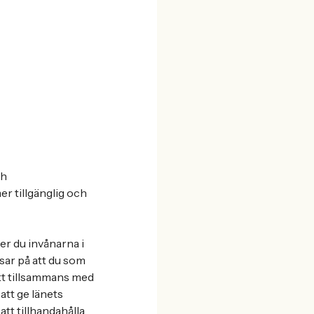
ch
r tillgänglig och
er du invånarna i
tsar på att du som
att tillsammans med
att ge länets
att tillhandahålla