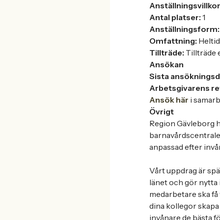
Anställningsvillko
Antal platser:
1
Anställningsform:
Omfattning:
Heltid
Tillträde:
Tillträde
Ansökan
Sista ansöknings
Arbetsgivarens r
Ansök här
i samarb
Övrigt
Region Gävleborg ha
barnavårdscentraler
anpassad efter inv
Vårt uppdrag är spä
länet och gör nytta 
medarbetare ska få 
dina kollegor skapa
invånare de bästa fö