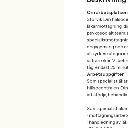
Om arbetsplatsen
Storvik Din hälsoce
läkarmottagning, d
psykosocialt team, 
specialistmottagnin
engagemang och del
alla yrkeskategorie
siffran ökar. Vi be
tåg, endast 25 minu
Arbetsuppgifter
Som specialistläkar
hälsocentralen. Din
att stödja, behandla
Som specialistläka
• mottagningsarbet
• handledning av lä