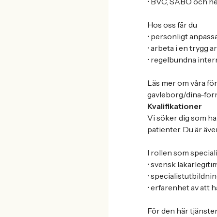
• BVC, SÄBO och h
Hos oss får du
• personligt anpass
• arbeta i en trygg 
• regelbundna inter
Läs mer om våra fö
gavleborg/dina-fo
Kvalifikationer
Vi söker dig som h
patienter. Du är äve
I rollen som special
• svensk läkarlegiti
• specialistutbildn
• erfarenhet av att 
För den här tjänste