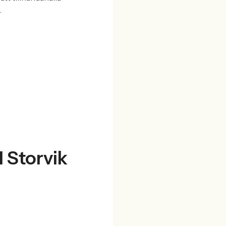
.
l Storvik