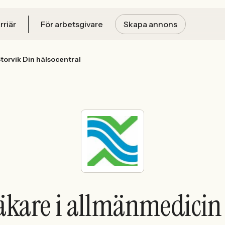
rriär
För arbetsgivare
Skapa annons
Storvik Din hälsocentral
läkare i allmänmedicin t