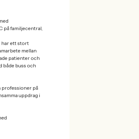
 med
på familjecentral,
har ett stort
samarbete mellan
tade patienter och
ed både buss och
a professioner på
mensamma uppdrag i
med