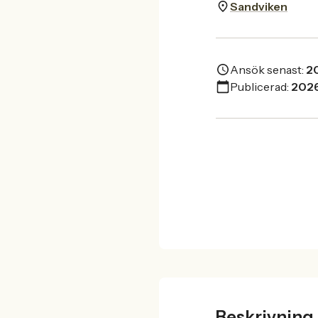
Sandviken
Ansök senast:
2
Publicerad:
202
Beskrivning