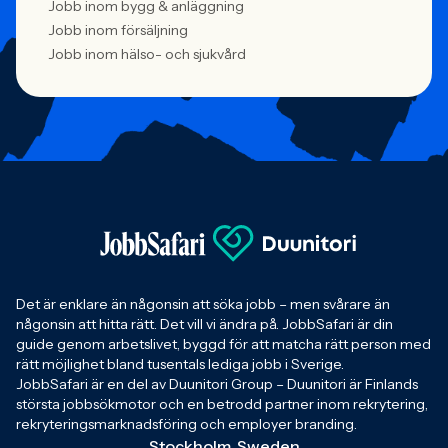
Jobb inom bygg & anläggning
Jobb inom försäljning
Jobb inom hälso- och sjukvård
Det är enklare än någonsin att söka jobb – men svårare än
någonsin att hitta rätt. Det vill vi ändra på. JobbSafari är din
guide genom arbetslivet, byggd för att matcha rätt person med
rätt möjlighet bland tusentals lediga jobb i Sverige.
JobbSafari är en del av Duunitori Group – Duunitori är Finlands
största jobbsökmotor och en betrodd partner inom rekrytering,
rekryteringsmarknadsföring och employer branding.
Stockholm, Sweden