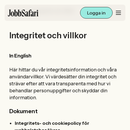
/
Jobbsafari
Integritet och villkor
Logga in
Integritet och villkor
Lediga jobb
Arbetsliv och karriär
In English
För arbetsgivare
Här hittar du vår integritetsinformation och våra
användarvillkor. Vi värdesätter din integritet och
Skapa annons
strävar efter att vara transparenta med hur vi
behandlar personuppgifter och skyddar din
information.
Sök med AI
Dokument
Ny här? Skapa konto
Integritets- och cookiepolicy för