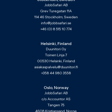
JobbSafari AB
Grev Turegatan 11A
114 46 Stockholm, Sweden
info@jobbsafari.se
+46 (0) 8 515 10 774
Helsinki, Finland
Duunitori Oy
Toinen Linja 7
00530 Helsinki, Finland
asiakaspalvelu@duunitori.fi
+358 44 980 3558
Oslo, Norway
JobbSafari AB
c/o Accountor AS
Tangen 75
4608 Kristiansand, Norge