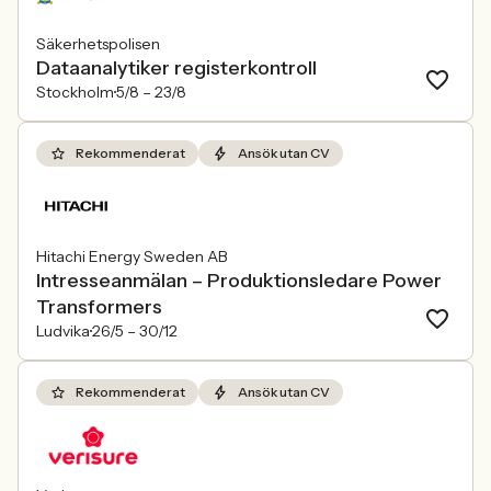
Säkerhetspolisen
Dataanalytiker registerkontroll
Stockholm
5/8 –
23/8
Rekommenderat
Ansök utan CV
Hitachi Energy Sweden AB
Intresseanmälan – Produktionsledare Power
Transformers
Ludvika
26/5 –
30/12
Rekommenderat
Ansök utan CV