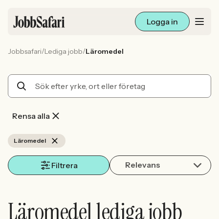
Logga in
/
/
Jobbsafari
Lediga jobb
Läromedel
Lediga jobb
Arbetsliv och karriär
För arbetsgivare
Rensa alla
Skapa annons
Läromedel
Relevans
Sök med AI
Filtrera
Ny här? Skapa konto
Läromedel lediga jobb