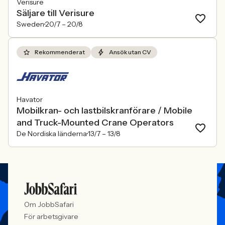
Verisure
Säljare till Verisure
Sweden
20/7 –
20/8
Rekommenderat
Ansök utan CV
Havator
Mobilkran- och lastbilskranförare / Mobile
and Truck-Mounted Crane Operators
De Nordiska länderna
13/7 –
13/8
Om JobbSafari
För arbetsgivare