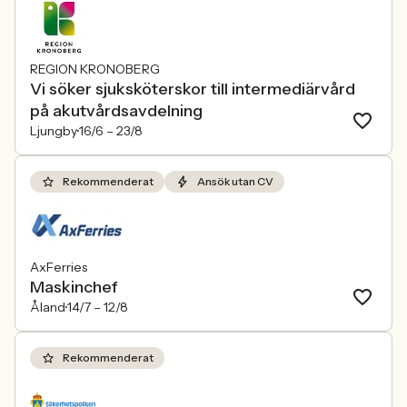
REGION KRONOBERG
Vi söker sjuksköterskor till intermediärvård
på akutvårdsavdelning
Ljungby
16/6 –
23/8
Rekommenderat
Ansök utan CV
AxFerries
Maskinchef
Åland
14/7 –
12/8
Rekommenderat