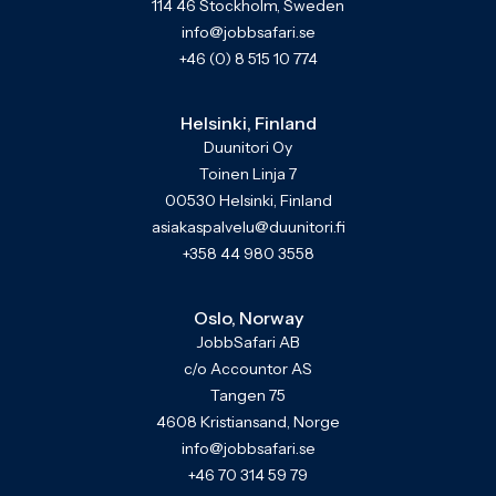
114 46 Stockholm, Sweden
info@jobbsafari.se
+46 (0) 8 515 10 774
Helsinki, Finland
Duunitori Oy
Toinen Linja 7
00530 Helsinki, Finland
asiakaspalvelu@duunitori.fi
+358 44 980 3558
Oslo, Norway
JobbSafari AB
c/o Accountor AS
Tangen 75
4608 Kristiansand, Norge
info@jobbsafari.se
+46 70 314 59 79