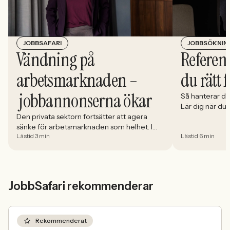
JOBBSÖKNIN
JOBBSAFARI
Referens
Vändning på
du rätt 
arbetsmarknaden –
jobbannonserna ökar
Så hanterar du
Lär dig när du
välja och hur 
Den privata sektorn fortsätter att agera
sänke för arbetsmarknaden som helhet. I
Lästid 3 min
Lästid 6 min
april minskade antalet jobbannonser i
Sverige med 5,02 procent. Det visar
Jobbindex från Jobbland och Jobbsafari.
JobbSafari rekommenderar
Rekommenderat