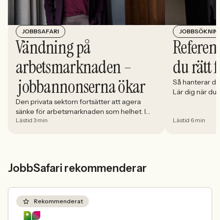
JOBBSÖKNIN
JOBBSAFARI
Referens
Vändning på
du rätt 
arbetsmarknaden –
jobbannonserna ökar
Så hanterar du
Lär dig när du
välja och hur 
Den privata sektorn fortsätter att agera
sänke för arbetsmarknaden som helhet. I
Lästid 3 min
Lästid 6 min
april minskade antalet jobbannonser i
Sverige med 5,02 procent. Det visar
Jobbindex från Jobbland och Jobbsafari.
JobbSafari rekommenderar
Rekommenderat