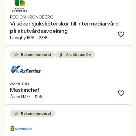
REGION KRONOBERG
Vi söker sjuksköterskor till intermediärvård
på akutvårdsavdelning
Ljungby
16/6 –
23/8
Rekommenderat
Ansök utan CV
AxFerries
Maskinchef
Åland
14/7 –
12/8
Rekommenderat