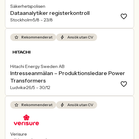
Säkerhetspolisen
Dataanalytiker registerkontroll
Stockholm
5/8 –
23/8
Rekommenderat
Ansök utan CV
Hitachi Energy Sweden AB
Intresseanmälan – Produktionsledare Power
Transformers
Ludvika
26/5 –
30/12
Rekommenderat
Ansök utan CV
Verisure