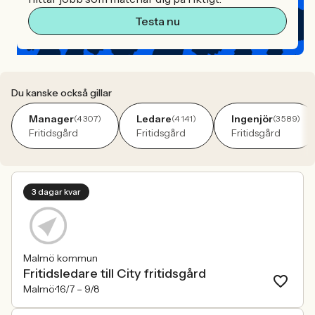
Testa nu
Du kanske också gillar
Manager
Ledare
Ingenjör
(4 307)
(4 141)
(3 589)
Fritidsgård
Fritidsgård
Fritidsgård
3 dagar kvar
Malmö kommun
Fritidsledare till City fritidsgård
Malmö
16/7 –
9/8