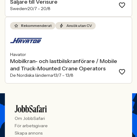
Säljare till Verisure
Sweden
20/7 –
20/8
Rekommenderat
Ansök utan CV
Havator
Mobilkran- och lastbilskranförare / Mobile
and Truck-Mounted Crane Operators
De Nordiska länderna
13/7 –
13/8
Om JobbSafari
För arbetsgivare
Skapa annons