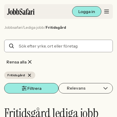
Logga in
/
/
Jobbsafari
Lediga jobb
Fritidsgård
Lediga jobb
Arbetsliv och karriär
För arbetsgivare
Rensa alla
Skapa annons
Fritidsgård
Relevans
Sök med AI
Filtrera
Ny här? Skapa konto
Fritidsgård lediga jobb