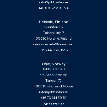
info@jobbsafari.se
+46 (0) 8 515 10 774
Helsinki, Finland
Duunitori Oy
Toinen Linja 7
00530 Helsinki, Finland
asiakaspalvelu@duunitori.fi
+358 44 980 3558
Oslo, Norway
JobbSafari AB
c/o Accountor AS
Tangen 75
4608 Kristiansand, Norge
info@jobbsafari.se
+46 70 314 59 79
jobbsafari.se