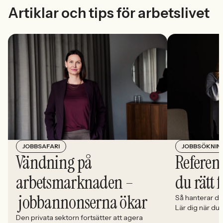
Artiklar och tips för arbetslivet
JOBBSÖKNIN
JOBBSAFARI
Referens
Vändning på
du rätt 
arbetsmarknaden –
jobbannonserna ökar
Så hanterar du
Lär dig när du
välja och hur 
Den privata sektorn fortsätter att agera