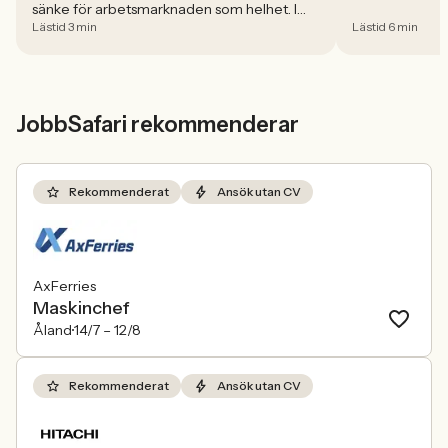
sänke för arbetsmarknaden som helhet. I
Lästid 3 min
Lästid 6 min
april minskade antalet jobbannonser i
Sverige med 5,02 procent. Det visar
Jobbindex från Jobbland och Jobbsafari.
JobbSafari rekommenderar
Rekommenderat
Ansök utan CV
AxFerries
Maskinchef
Åland
14/7 –
12/8
Rekommenderat
Ansök utan CV