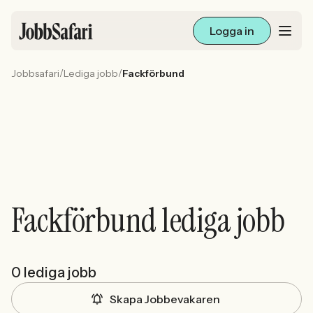
Logga in
/
/
Jobbsafari
Lediga jobb
Fackförbund
Lediga jobb
Arbetsliv och karriär
För arbetsgivare
Skapa annons
Fackförbund lediga jobb
Sök med AI
Ny här? Skapa konto
0 lediga jobb
Skapa Jobbevakaren