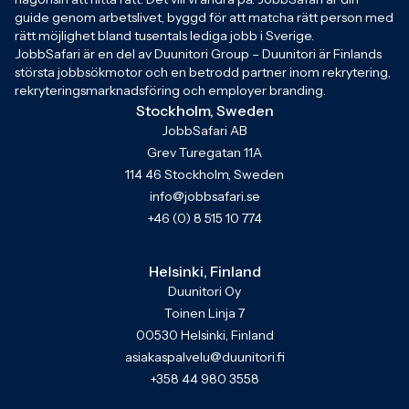
guide genom arbetslivet, byggd för att matcha rätt person med
rätt möjlighet bland tusentals lediga jobb i Sverige.
JobbSafari är en del av Duunitori Group – Duunitori är Finlands
största jobbsökmotor och en betrodd partner inom rekrytering,
rekryteringsmarknadsföring och employer branding.
Stockholm, Sweden
JobbSafari AB
Grev Turegatan 11A
114 46 Stockholm, Sweden
info@jobbsafari.se
+46 (0) 8 515 10 774
Helsinki, Finland
Duunitori Oy
Toinen Linja 7
00530 Helsinki, Finland
asiakaspalvelu@duunitori.fi
+358 44 980 3558