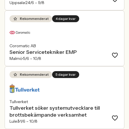
Uppsala
24/6 –
9/8
Rekommenderat
4 dagar kvar
Coromatic AB
Senior Servicetekniker EMP
Malmö
5/6 –
10/8
Rekommenderat
5 dagar kvar
Tullverket
Tullverket söker systemutvecklare till
brottsbekämpande verksamhet
Luleå
1/6 –
10/8