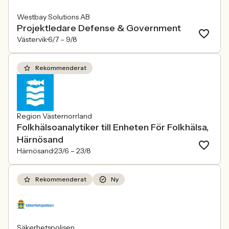
Westbay Solutions AB
Projektledare Defense & Government
Västervik
6/7 –
9/8
Rekommenderat
Region Västernorrland
Folkhälsoanalytiker till Enheten För Folkhälsa,
Härnösand
Härnösand
23/6 –
23/8
Rekommenderat
Ny
Säkerhetspolisen