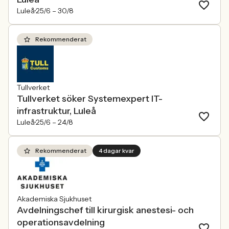
Luleå
25/6 –
30/8
Rekommenderat
Tullverket
Tullverket söker Systemexpert IT-
infrastruktur, Luleå
Luleå
25/6 –
24/8
Rekommenderat
4 dagar kvar
Akademiska Sjukhuset
Avdelningschef till kirurgisk anestesi- och
operationsavdelning