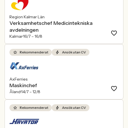
Region Kalmar Län
Verksamhetschef Medicintekniska
avdelningen
Kalmar
16/7 –
16/8
Rekommenderat
Ansök utan CV
AxFerries
Maskinchef
Åland
14/7 –
12/8
Rekommenderat
Ansök utan CV