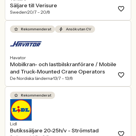
Säljare till Verisure
Sweden
20/7 –
20/8
Rekommenderat
Ansök utan CV
Havator
Mobilkran- och lastbilskranförare / Mobile
and Truck-Mounted Crane Operators
De Nordiska länderna
13/7 –
13/8
Rekommenderat
Lidl
Butikssäljare 20-25h/v - Strömstad