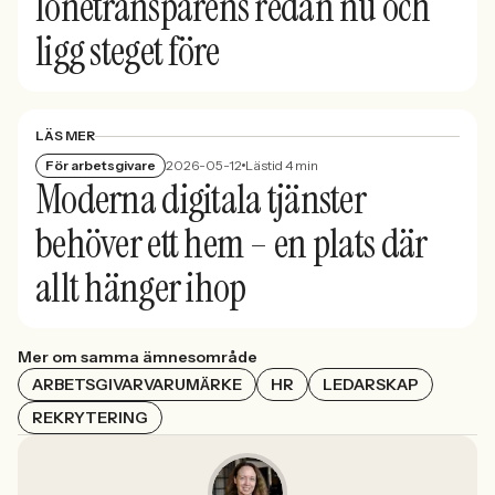
lönetransparens redan nu och
ligg steget före
LÄS MER
För arbetsgivare
2026-05-12
Lästid 4 min
Moderna digitala tjänster
behöver ett hem – en plats där
allt hänger ihop
Mer om samma ämnesområde
ARBETSGIVARVARUMÄRKE
HR
LEDARSKAP
REKRYTERING