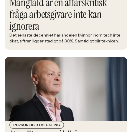
Mångfald är en affärskritisk
fråga arbetsgivare inte kan
ignorera
Det senaste decenniet har andelen kvinnor inom tech inte
ökat, siffran ligger stadigt på 30%. Samtidigt blir tekniken
en allt större del av det samhälle alla ska leva i. Åsa
Johansen, direktör på nätverket Women in Tech, menar att
den låga andelen kvinnor inom branschen är en ren
affärsrisk.
PERSONLIG UTVECKLING