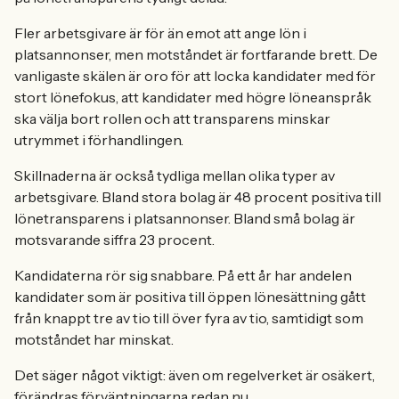
Fler arbetsgivare är för än emot att ange lön i
platsannonser, men motståndet är fortfarande brett. De
vanligaste skälen är oro för att locka kandidater med för
stort lönefokus, att kandidater med högre löneanspråk
ska välja bort rollen och att transparens minskar
utrymmet i förhandlingen.
Skillnaderna är också tydliga mellan olika typer av
arbetsgivare. Bland stora bolag är 48 procent positiva till
lönetransparens i platsannonser. Bland små bolag är
motsvarande siffra 23 procent.
Kandidaterna rör sig snabbare. På ett år har andelen
kandidater som är positiva till öppen lönesättning gått
från knappt tre av tio till över fyra av tio, samtidigt som
motståndet har minskat.
Det säger något viktigt: även om regelverket är osäkert,
förändras förväntningarna redan nu.