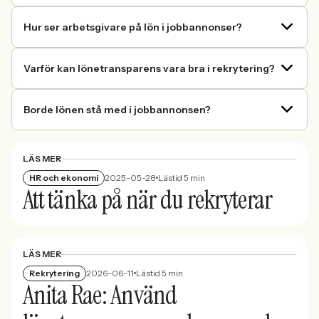
Hur ser arbetsgivare på lön i jobbannonser?
Varför kan lönetransparens vara bra i rekrytering?
Borde lönen stå med i jobbannonsen?
LÄS MER
HR och ekonomi
2025-05-28
Lästid 5 min
Att tänka på när du rekryterar
LÄS MER
Rekrytering
2026-06-11
Lästid 5 min
Anita Rae: Använd