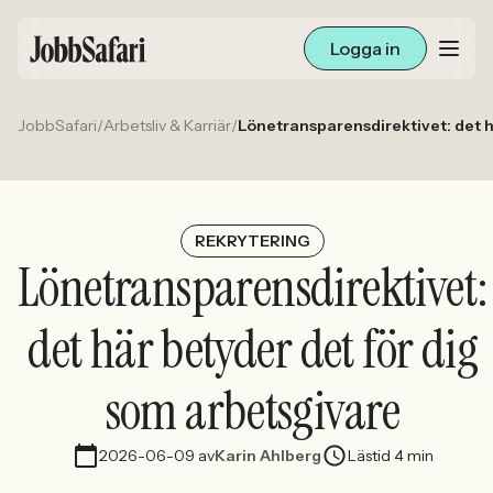
Logga in
JobbSafari
/
Arbetsliv & Karriär
/
Lönetransparensdirektivet: det h
Lediga jobb
Arbetsliv och karriär
För arbetsgivare
REKRYTERING
Lönetransparensdirektivet:
Skapa annons
det här betyder det för dig
Sök med AI
som arbetsgivare
Ny här? Skapa konto
2026-06-09
av
Karin Ahlberg
Lästid 4 min