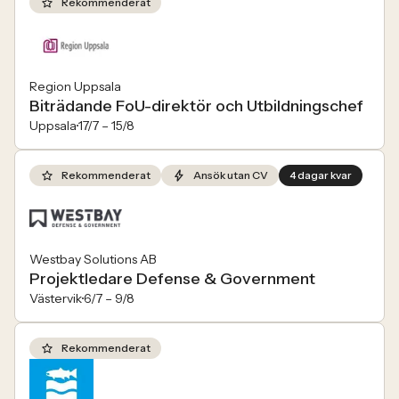
Rekommenderat
Region Uppsala
Biträdande FoU-direktör och Utbildningschef
Uppsala
17/7 –
15/8
Rekommenderat
Ansök utan CV
4 dagar kvar
Westbay Solutions AB
Projektledare Defense & Government
Västervik
6/7 –
9/8
Rekommenderat