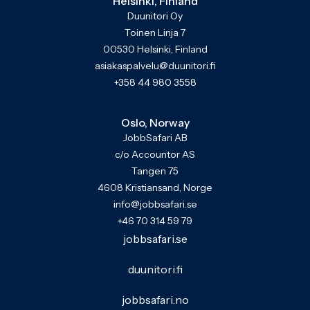
Helsinki, Finland
Duunitori Oy
Toinen Linja 7
00530 Helsinki, Finland
asiakaspalvelu@duunitori.fi
+358 44 980 3558
Oslo, Norway
JobbSafari AB
c/o Accountor AS
Tangen 75
4608 Kristiansand, Norge
info@jobbsafari.se
+46 70 314 59 79
jobbsafari.se
duunitori.fi
jobbsafari.no