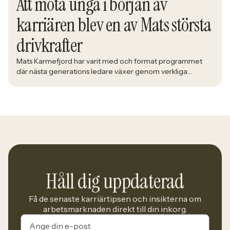
Att möta unga i början av
karriären blev en av Mats största
drivkrafter
Mats Karmefjord har varit med och format programmet
där nästa generations ledare växer genom verkliga
utmaningar. När han möter deltagarna i Bolidens Graduate
Program ser han framtiden ta form framför sig. Med lång
erfarenhet av att utveckla ledare fick han uppdraget att
utveckla ett program där teori möter praktik och
deltagarna förbereds för yrkeslivet. – […]
Håll dig uppdaterad
Få de senaste karriärtipsen och insikterna om
arbetsmarknaden direkt till din inkorg.