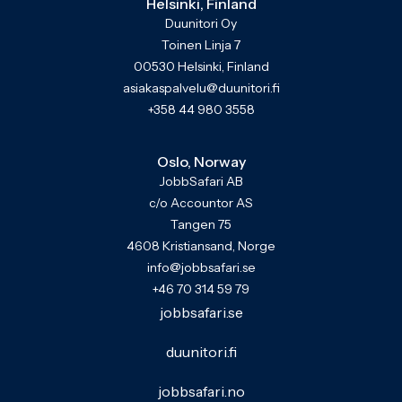
Helsinki, Finland
Duunitori Oy
Toinen Linja 7
00530 Helsinki, Finland
asiakaspalvelu@duunitori.fi
+358 44 980 3558
Oslo, Norway
JobbSafari AB
c/o Accountor AS
Tangen 75
4608 Kristiansand, Norge
info@jobbsafari.se
+46 70 314 59 79
jobbsafari.se
duunitori.fi
jobbsafari.no