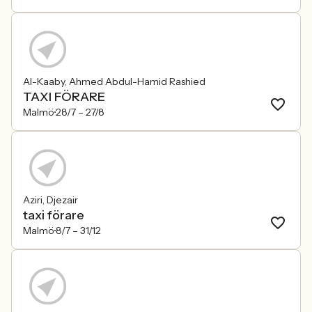
Al-Kaaby, Ahmed Abdul-Hamid Rashied
TAXI FÖRARE
Malmö
28/7 –
27/8
Aziri, Djezair
taxi förare
Malmö
8/7 –
31/12