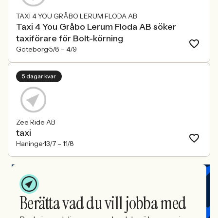
TAXI 4 YOU GRÅBO LERUM FLODA AB
Taxi 4 You Gråbo Lerum Floda AB söker
taxiförare för Bolt-körning
Göteborg
5/8 –
4/9
5 dagar kvar
Zee Ride AB
taxi
Haninge
13/7 –
11/8
Berätta vad du vill jobba med