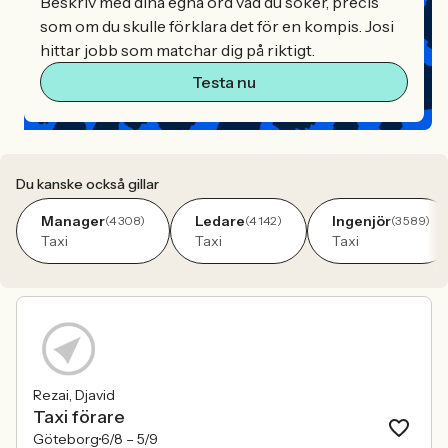
Beskriv med dina egna ord vad du söker, precis
som om du skulle förklara det för en kompis. Josi
hittar jobb som matchar dig på riktigt.
Testa nu
Du kanske också gillar
Manager
Ledare
Ingenjör
(4 308)
(4 142)
(3 589)
Taxi
Taxi
Taxi
Rezai, Djavid
Taxi förare
Göteborg
6/8 –
5/9