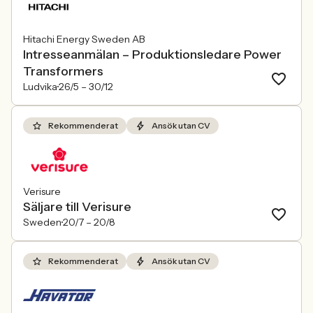
Hitachi Energy Sweden AB
Intresseanmälan – Produktionsledare Power
Transformers
Ludvika
26/5 –
30/12
Rekommenderat
Ansök utan CV
Verisure
Säljare till Verisure
Sweden
20/7 –
20/8
Rekommenderat
Ansök utan CV