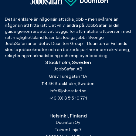
Det är enklare än någonsin att söka jobb – men svårare än
någonsin att hitta rätt. Det vill vi ändra på. JobbSafari är din
guide genom arbetslivet, byggd för att matcha rätt person med
rätt möjlighet bland tusentals lediga jobb i Sverige.
JobbSafari är en del av Duunitori Group – Duunitori är Finlands
största jobbsökmotor och en betrodd partner inom rekrytering,
rekryteringsmarknadsföring och employer branding.
Stockholm, Sweden
JobbSafari AB
Grev Turegatan 11A
114 46 Stockholm, Sweden
info@jobbsafari.se
+46 (0) 8 515 10 774
Helsinki, Finland
Duunitori Oy
Toinen Linja 7