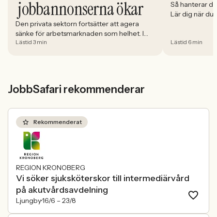
jobbannonserna ökar
Så hanterar du
Lär dig när du
välja och hur 
Den privata sektorn fortsätter att agera
sänke för arbetsmarknaden som helhet. I
Lästid 3 min
Lästid 6 min
april minskade antalet jobbannonser i
Sverige med 5,02 procent. Det visar
Jobbindex från Jobbland och Jobbsafari.
JobbSafari rekommenderar
Rekommenderat
REGION KRONOBERG
Vi söker sjuksköterskor till intermediärvård
på akutvårdsavdelning
Ljungby
16/6 –
23/8