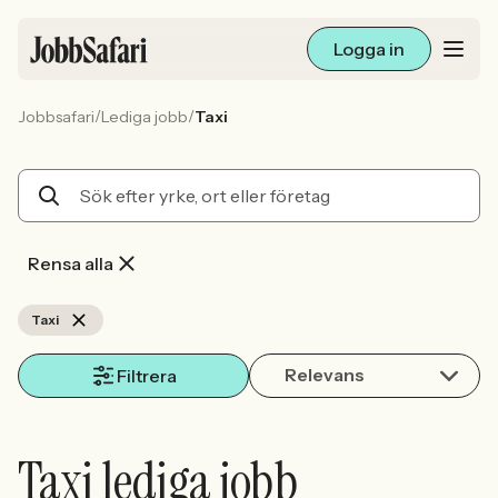
Logga in
/
/
Jobbsafari
Lediga jobb
Taxi
Lediga jobb
Arbetsliv och karriär
För arbetsgivare
Rensa alla
Skapa annons
Taxi
Relevans
Sök med AI
Filtrera
Ny här? Skapa konto
Taxi lediga jobb