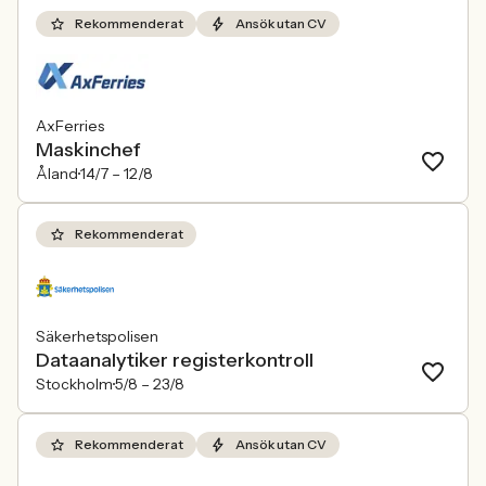
Rekommenderat
Ansök utan CV
AxFerries
Maskinchef
Åland
14/7 –
12/8
Rekommenderat
Säkerhetspolisen
Dataanalytiker registerkontroll
Stockholm
5/8 –
23/8
Rekommenderat
Ansök utan CV