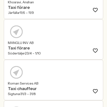
Khosravi, Anshan
Taxi förare
Järfälla
11/6 –
11/9
MANGLU INV AB
Taxi förare
Södertälje
23/4 –
1/10
Roman Services AB
Taxi chauffeur
Sigtuna
31/3 –
31/8