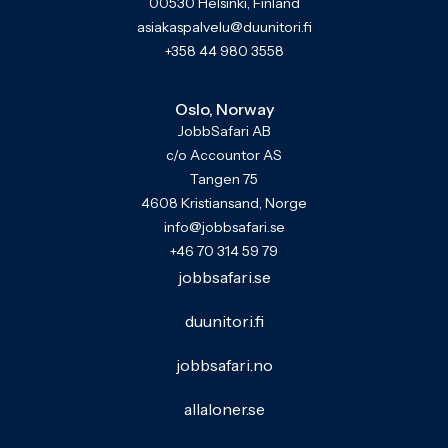
00530 Helsinki, Finland
asiakaspalvelu@duunitori.fi
+358 44 980 3558
Oslo, Norway
JobbSafari AB
c/o Accountor AS
Tangen 75
4608 Kristiansand, Norge
info@jobbsafari.se
+46 70 314 59 79
jobbsafari.se
duunitori.fi
jobbsafari.no
allaloner.se