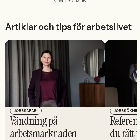
Visar 1-30 av 116.
Artiklar och tips för arbetslivet
JOBBSÖKNIN
JOBBSAFARI
Referens
Vändning på
du rätt 
arbetsmarknaden –