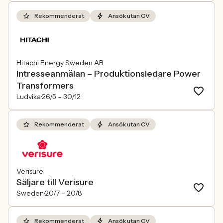
Rekommenderat
Ansök utan CV
Hitachi Energy Sweden AB
Intresseanmälan – Produktionsledare Power
Transformers
Ludvika
26/5 –
30/12
Rekommenderat
Ansök utan CV
Verisure
Säljare till Verisure
Sweden
20/7 –
20/8
Rekommenderat
Ansök utan CV