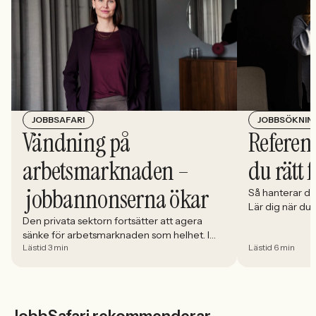
JOBBSÖKNIN
JOBBSAFARI
Referens
Vändning på
du rätt 
arbetsmarknaden –
jobbannonserna ökar
Så hanterar du
Lär dig när du
välja och hur 
Den privata sektorn fortsätter att agera
sänke för arbetsmarknaden som helhet. I
Lästid 3 min
Lästid 6 min
april minskade antalet jobbannonser i
Sverige med 5,02 procent. Det visar
Jobbindex från Jobbland och Jobbsafari.