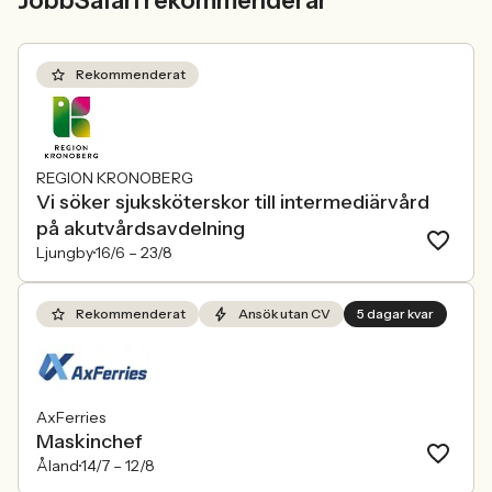
JobbSafari rekommenderar
Rekommenderat
REGION KRONOBERG
Vi söker sjuksköterskor till intermediärvård
på akutvårdsavdelning
Ljungby
16/6 –
23/8
Rekommenderat
Ansök utan CV
5 dagar kvar
AxFerries
Maskinchef
Åland
14/7 –
12/8