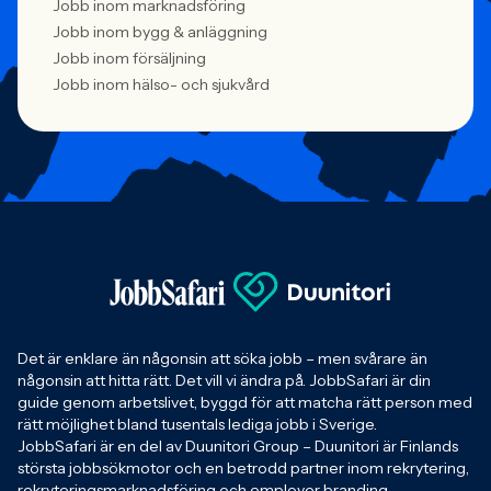
Jobb inom marknadsföring
Jobb inom bygg & anläggning
Jobb inom försäljning
Jobb inom hälso- och sjukvård
Det är enklare än någonsin att söka jobb – men svårare än
någonsin att hitta rätt. Det vill vi ändra på. JobbSafari är din
guide genom arbetslivet, byggd för att matcha rätt person med
rätt möjlighet bland tusentals lediga jobb i Sverige.
JobbSafari är en del av Duunitori Group – Duunitori är Finlands
största jobbsökmotor och en betrodd partner inom rekrytering,
rekryteringsmarknadsföring och employer branding.