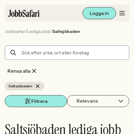
Logga in
/
/
Jobbsafari
Lediga jobb
Saltsjöbaden
Lediga jobb
Arbetsliv och karriär
För arbetsgivare
Rensa alla
Skapa annons
Saltsjöbaden
Relevans
Sök med AI
Filtrera
Ny här? Skapa konto
Saltsjöbaden lediga jobb