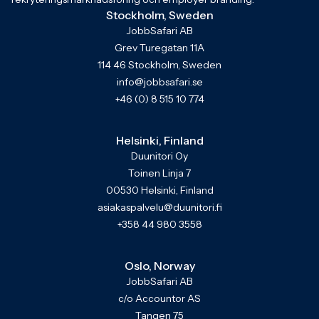
Stockholm, Sweden
JobbSafari AB
Grev Turegatan 11A
114 46 Stockholm, Sweden
info@jobbsafari.se
+46 (0) 8 515 10 774
Helsinki, Finland
Duunitori Oy
Toinen Linja 7
00530 Helsinki, Finland
asiakaspalvelu@duunitori.fi
+358 44 980 3558
Oslo, Norway
JobbSafari AB
c/o Accountor AS
Tangen 75