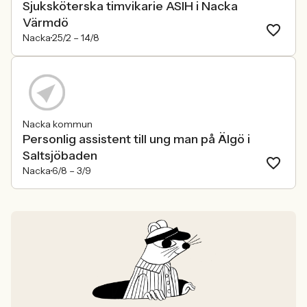
Sjuksköterska timvikarie ASIH i Nacka
Värmdö
Nacka
25/2 –
14/8
Nacka kommun
Personlig assistent till ung man på Älgö i
Saltsjöbaden
Nacka
6/8 –
3/9