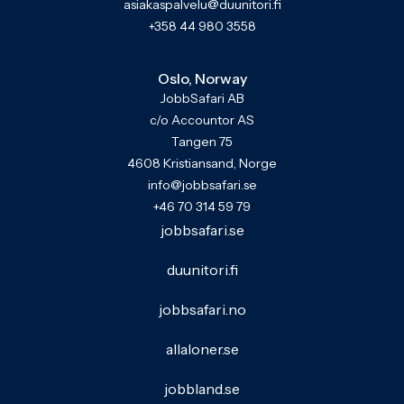
asiakaspalvelu@duunitori.fi
+358 44 980 3558
Oslo, Norway
JobbSafari AB
c/o Accountor AS
Tangen 75
4608 Kristiansand, Norge
info@jobbsafari.se
+46 70 314 59 79
jobbsafari.se
duunitori.fi
jobbsafari.no
allaloner.se
jobbland.se