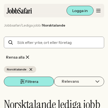
Logga in
/
/
Jobbsafari
Lediga jobb
Norsktalande
Lediga jobb
Arbetsliv och karriär
För arbetsgivare
Rensa alla
Skapa annons
Norsktalande
Relevans
Sök med AI
Filtrera
Ny här? Skapa konto
Norsktalande lediga jobb