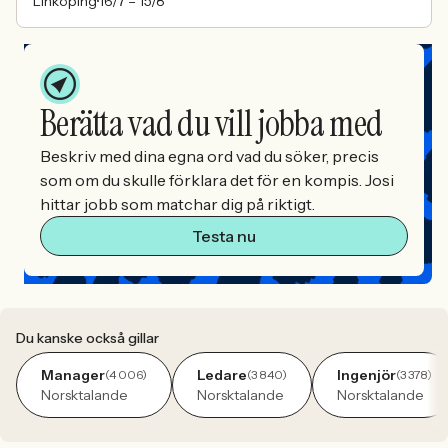
Linköping
16/7 –
15/8
Berätta vad du vill jobba med
Beskriv med dina egna ord vad du söker, precis
som om du skulle förklara det för en kompis. Josi
hittar jobb som matchar dig på riktigt.
Testa nu
Du kanske också gillar
Manager
Ledare
Ingenjör
(4 006)
(3 840)
(3 378)
Norsktalande
Norsktalande
Norsktalande