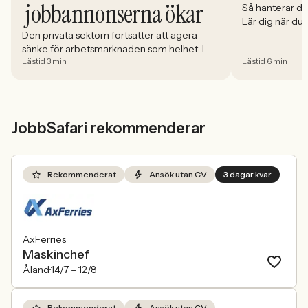
jobbannonserna ökar
Så hanterar du
Lär dig när du
välja och hur 
Den privata sektorn fortsätter att agera
sänke för arbetsmarknaden som helhet. I
Lästid 3 min
Lästid 6 min
april minskade antalet jobbannonser i
Sverige med 5,02 procent. Det visar
Jobbindex från Jobbland och Jobbsafari.
JobbSafari rekommenderar
Rekommenderat
Ansök utan CV
3 dagar kvar
AxFerries
Maskinchef
Åland
14/7 –
12/8
Rekommenderat
Ansök utan CV