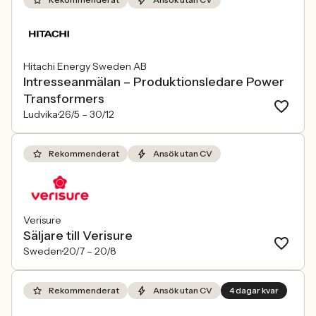
Hitachi Energy Sweden AB
Intresseanmälan – Produktionsledare Power
Transformers
Ludvika
26/5 –
30/12
Rekommenderat
Ansök utan CV
Verisure
Säljare till Verisure
Sweden
20/7 –
20/8
Rekommenderat
Ansök utan CV
4 dagar kvar