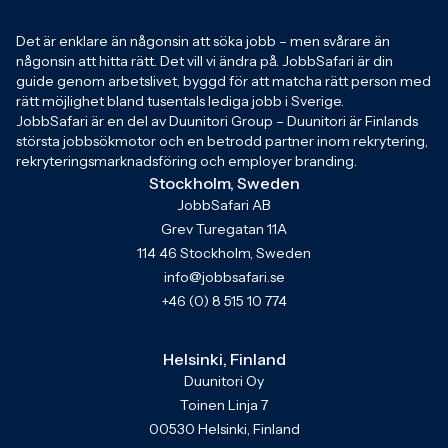
Det är enklare än någonsin att söka jobb – men svårare än
någonsin att hitta rätt. Det vill vi ändra på. JobbSafari är din
guide genom arbetslivet, byggd för att matcha rätt person med
rätt möjlighet bland tusentals lediga jobb i Sverige.
JobbSafari är en del av Duunitori Group – Duunitori är Finlands
största jobbsökmotor och en betrodd partner inom rekrytering,
rekryteringsmarknadsföring och employer branding.
Stockholm, Sweden
JobbSafari AB
Grev Turegatan 11A
114 46 Stockholm, Sweden
info@jobbsafari.se
+46 (0) 8 515 10 774
Helsinki, Finland
Duunitori Oy
Toinen Linja 7
00530 Helsinki, Finland