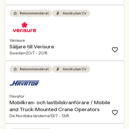
Rekommenderat
Ansök utan CV
Verisure
Säljare till Verisure
Sweden
20/7 –
20/8
Rekommenderat
Ansök utan CV
Havator
Mobilkran- och lastbilskranförare / Mobile
and Truck-Mounted Crane Operators
De Nordiska länderna
13/7 –
13/8