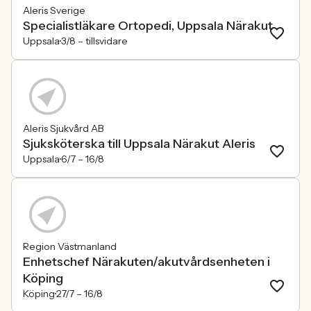
Aleris Sverige
Specialistläkare Ortopedi, Uppsala Närakut
Uppsala
3/8 –
tillsvidare
Aleris Sjukvård AB
Sjuksköterska till Uppsala Närakut Aleris
Uppsala
6/7 –
16/8
Region Västmanland
Enhetschef Närakuten/akutvårdsenheten i
Köping
Köping
27/7 –
16/8