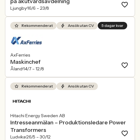
på akutvårdsavdelning
Ljungby
16/6 –
23/8
Rekommenderat
Ansök utan CV
5 dagar kvar
AxFerries
Maskinchef
Åland
14/7 –
12/8
Rekommenderat
Ansök utan CV
Hitachi Energy Sweden AB
Intresseanmälan – Produktionsledare Power
Transformers
Ludvika
26/5 –
30/12