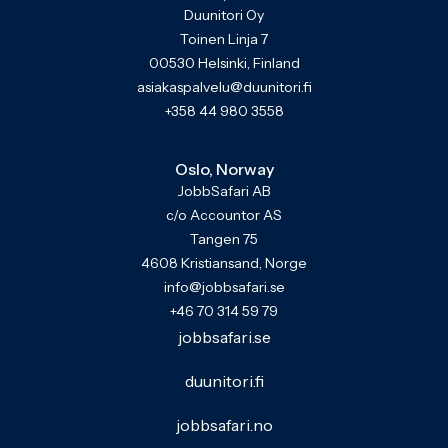
Duunitori Oy
Toinen Linja 7
00530 Helsinki, Finland
asiakaspalvelu@duunitori.fi
+358 44 980 3558
Oslo, Norway
JobbSafari AB
c/o Accountor AS
Tangen 75
4608 Kristiansand, Norge
info@jobbsafari.se
+46 70 314 59 79
jobbsafari.se
duunitori.fi
jobbsafari.no