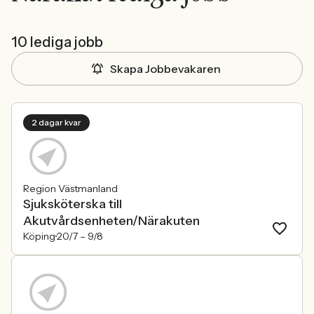
10 lediga jobb
Skapa Jobbevakaren
2 dagar kvar
Region Västmanland
Sjuksköterska till
Akutvårdsenheten/Närakuten
Köping
20/7 –
9/8