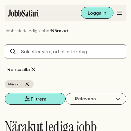
Logga in
/
/
Jobbsafari
Lediga jobb
Närakut
Lediga jobb
Arbetsliv och karriär
För arbetsgivare
Rensa alla
Skapa annons
Närakut
Relevans
Sök med AI
Filtrera
Ny här? Skapa konto
Närakut lediga jobb