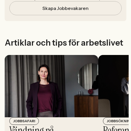
Skapa Jobbevakaren
Artiklar och tips för arbetslivet
JOBBSÖKNIN
JOBBSAFARI
Referens
Vändning på