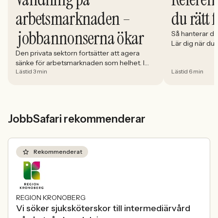
du rätt 
arbetsmarknaden –
jobbannonserna ökar
Så hanterar du
Lär dig när du
välja och hur 
Den privata sektorn fortsätter att agera
sänke för arbetsmarknaden som helhet. I
Lästid 3 min
Lästid 6 min
april minskade antalet jobbannonser i
Sverige med 5,02 procent. Det visar
Jobbindex från Jobbland och Jobbsafari.
JobbSafari rekommenderar
Rekommenderat
REGION KRONOBERG
Vi söker sjuksköterskor till intermediärvård