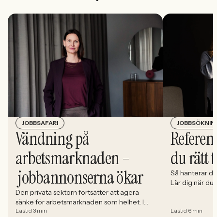
JOBBSÖKNIN
JOBBSAFARI
Referens
Vändning på
du rätt 
arbetsmarknaden –
jobbannonserna ökar
Så hanterar du
Lär dig när du
välja och hur 
Den privata sektorn fortsätter att agera
sänke för arbetsmarknaden som helhet. I
Lästid 3 min
Lästid 6 min
april minskade antalet jobbannonser i