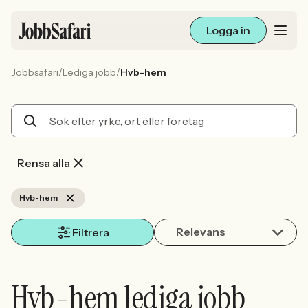
Logga in
/
/
Jobbsafari
Lediga jobb
Hvb-hem
Lediga jobb
Arbetsliv och karriär
För arbetsgivare
Rensa alla
Skapa annons
Hvb-hem
Relevans
Sök med AI
Filtrera
Ny här? Skapa konto
Hvb-hem lediga jobb