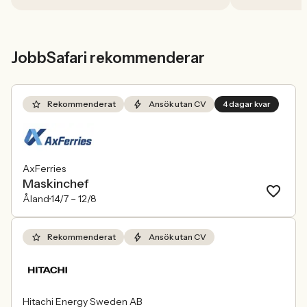
Sverige med 5,02 procent. Det visar
Jobbindex från Jobbland och Jobbsafari.
JobbSafari rekommenderar
Rekommenderat
Ansök utan CV
4 dagar kvar
AxFerries
Maskinchef
Åland
14/7 –
12/8
Rekommenderat
Ansök utan CV
Hitachi Energy Sweden AB