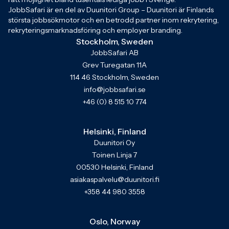
JobbSafari är en del av Duunitori Group – Duunitori är Finlands
största jobbsökmotor och en betrodd partner inom rekrytering,
rekryteringsmarknadsföring och employer branding.
Stockholm, Sweden
JobbSafari AB
Grev Turegatan 11A
114 46 Stockholm, Sweden
info@jobbsafari.se
+46 (0) 8 515 10 774
Helsinki, Finland
Duunitori Oy
Toinen Linja 7
00530 Helsinki, Finland
asiakaspalvelu@duunitori.fi
+358 44 980 3558
Oslo, Norway