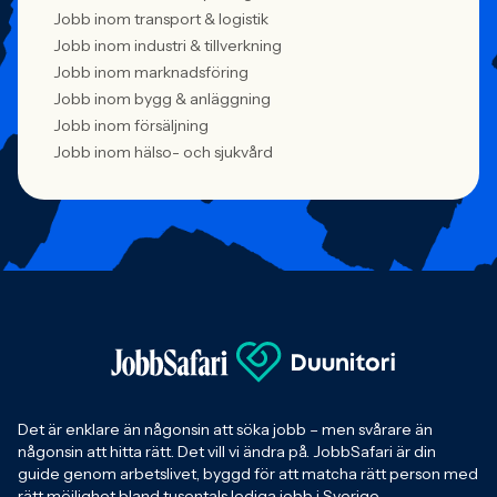
Jobb inom transport & logistik
Jobb inom industri & tillverkning
Jobb inom marknadsföring
Jobb inom bygg & anläggning
Jobb inom försäljning
Jobb inom hälso- och sjukvård
Det är enklare än någonsin att söka jobb – men svårare än
någonsin att hitta rätt. Det vill vi ändra på. JobbSafari är din
guide genom arbetslivet, byggd för att matcha rätt person med
rätt möjlighet bland tusentals lediga jobb i Sverige.