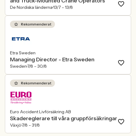
and Truck-Mounted Crane Operators
De Nordiska länderna
13/7 –
13/8
Rekommenderat
Etra Sweden
Managing Director - Etra Sweden
Sweden
7/8 –
30/8
Rekommenderat
Euro Accident Livförsäkring AB
Skadereglerare till våra gruppförsäkringar
Växjö
7/8 –
31/8