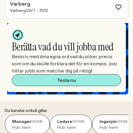
Varberg
Varberg
29/7 –
31/12
Berätta vad du vill jobba med
Beskriv med dina egna ord vad du söker, precis
som om du skulle förklara det för en kompis. Josi
hittar jobb som matchar dig på riktigt.
Testa nu
Du kanske också gillar
Manager
Ledare
Ingenjör
(4 264)
(4 098)
(3 536)
Hvb-hem
Hvb-hem
Hvb-hem