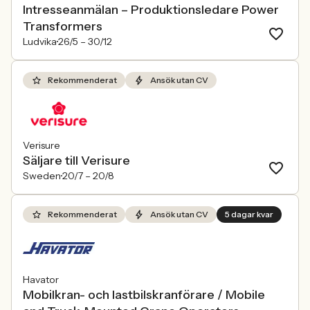
Intresseanmälan – Produktionsledare Power
Transformers
Ludvika
26/5 –
30/12
Rekommenderat
Ansök utan CV
Verisure
Säljare till Verisure
Sweden
20/7 –
20/8
Rekommenderat
Ansök utan CV
5 dagar kvar
Havator
Mobilkran- och lastbilskranförare / Mobile