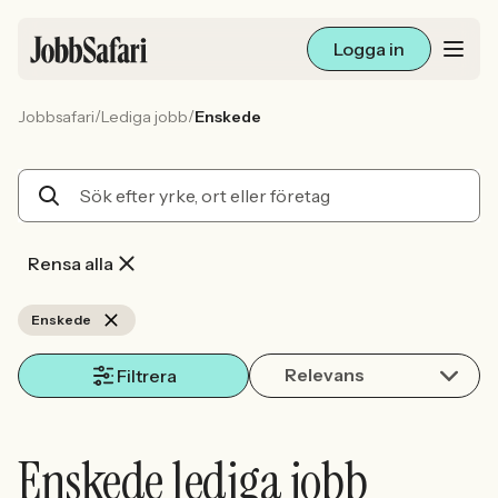
Logga in
/
/
Jobbsafari
Lediga jobb
Enskede
Lediga jobb
Arbetsliv och karriär
För arbetsgivare
Rensa alla
Skapa annons
Enskede
Relevans
Sök med AI
Filtrera
Ny här? Skapa konto
Enskede lediga jobb