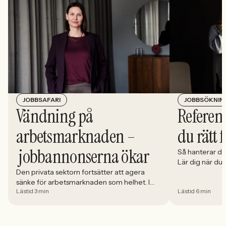
JOBBSÖKNIN
JOBBSAFARI
Referens
Vändning på
du rätt 
arbetsmarknaden –
jobbannonserna ökar
Så hanterar du
Lär dig när du
välja och hur 
Den privata sektorn fortsätter att agera
sänke för arbetsmarknaden som helhet. I
Lästid 3 min
Lästid 6 min
april minskade antalet jobbannonser i
Sverige med 5,02 procent. Det visar
Jobbindex från Jobbland och Jobbsafari.