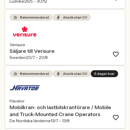
Ludvika
26/5 –
30/12
Rekommenderat
Ansök utan CV
Verisure
Säljare till Verisure
Sweden
20/7 –
20/8
Rekommenderat
Ansök utan CV
5 dagar kvar
Havator
Mobilkran- och lastbilskranförare / Mobile
and Truck-Mounted Crane Operators
De Nordiska länderna
13/7 –
13/8