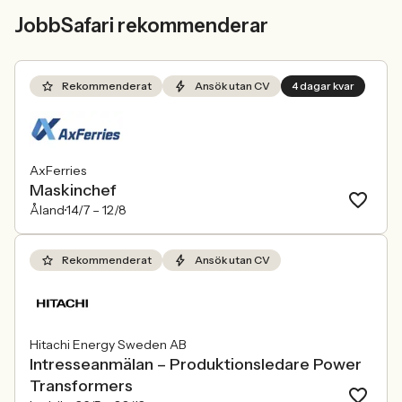
JobbSafari rekommenderar
Rekommenderat
Ansök utan CV
4 dagar kvar
AxFerries
Maskinchef
Åland
14/7 –
12/8
Rekommenderat
Ansök utan CV
Hitachi Energy Sweden AB
Intresseanmälan – Produktionsledare Power
Transformers