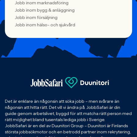
Jobb inom marknadsföring
Jobb inom bygg & anläggning
Jobb inom försäljning
Jobb inom hälso- och sjukvård
Det är enklare än någonsin att söka jobb – men svårare än
någonsin att hitta rätt. Det vill vi ändra på. JobbSafari är din
guide genom arbetslivet, byggd för att matcha rätt person med
rätt möjlighet bland tusentals lediga jobb i Sverige.
JobbSafari är en del av Duunitori Group – Duunitori är Finlands
största jobbsökmotor och en betrodd partner inom rekrytering,