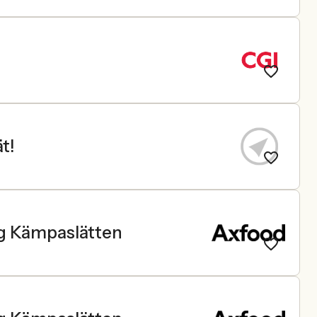
t!
rg Kämpaslätten