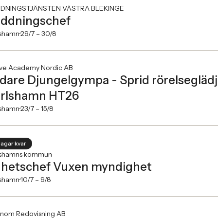
DNINGSTJÄNSTEN VÄSTRA BLEKINGE
ddningschef
lshamn
29/7 –
30/8
ive Academy Nordic AB
dare Djungelgympa - Sprid rörelseglädje 
rlshamn HT26
lshamn
23/7 –
15/8
dagar kvar
lshamns kommun
hetschef Vuxen myndighet
lshamn
10/7 –
9/8
enom Redovisning AB