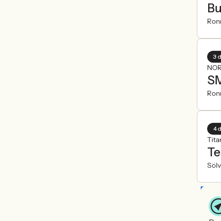
Bu
Ron
3 
NOR
SM
Ron
4 
Tita
Te
Söl