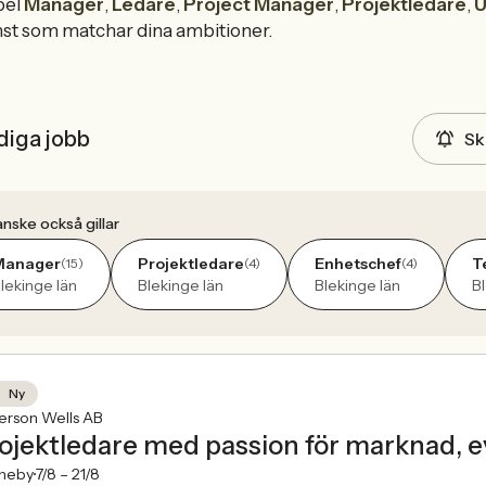
pel
Manager
,
Ledare
,
Project Manager
,
Projektledare
,
U
nst som matchar dina ambitioner.
diga jobb
Sk
nske också gillar
Manager
Projektledare
Enhetschef
T
(15)
(4)
(4)
lekinge län
Blekinge län
Blekinge län
B
Ny
erson Wells AB
ojektledare med passion för marknad, 
neby
7/8 –
21/8