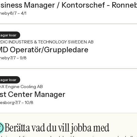
siness Manager / Kontorschef - Ronne
neby
8/7 –
4/1
dagar kvar
DIC INDUSTRIES & TECHNOLOGY SWEDEN AB
D Operatör/Gruppledare
neby
7/7 –
9/8
dagar kvar
nX Engine Cooling AB
st Center Manager
vesborg
7/7 –
10/8
Berätta vad du vill jobba med