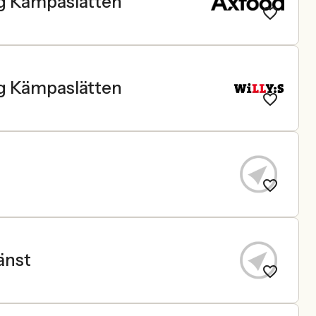
rg Kämpaslätten
rg Kämpaslätten
änst