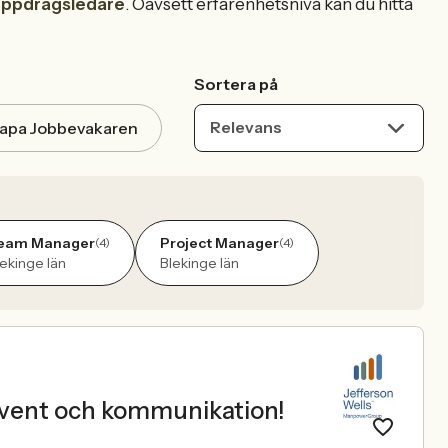
ppdragsledare
. Oavsett erfarenhetsnivå kan du hitta
Sortera på
Relevans
apa Jobbevakaren
eam Manager
Project Manager
(4)
(4)
lekinge län
Blekinge län
event och kommunikation!