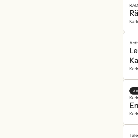
RÄD
Rä
Kar
Act
Le
Ka
Kar
3 
Kar
En
Kar
Tal