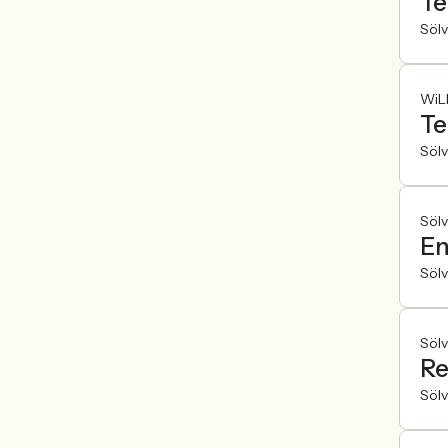
Te
Söl
WiL
Te
Söl
Söl
En
Söl
Söl
Re
Söl