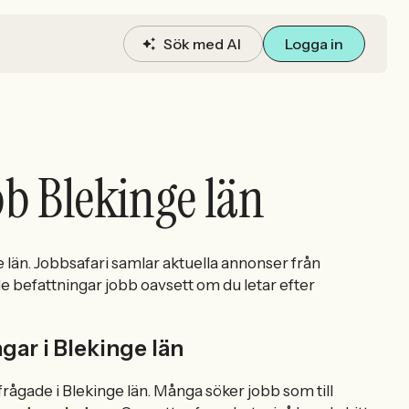
Sök med AI
Logga in
b Blekinge län
 län. Jobbsafari samlar aktuella annonser från
de befattningar jobb oavsett om du letar efter
ar i Blekinge län
frågade i Blekinge län. Många söker jobb som till