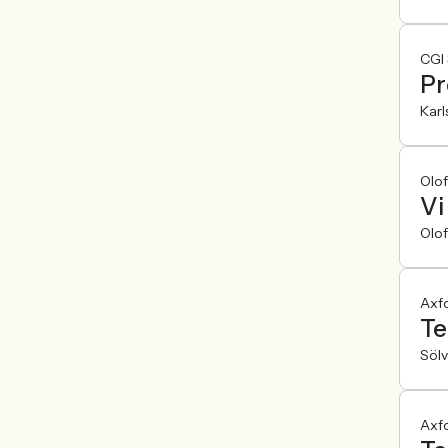
CGI
Pr
Karl
Olof
Vi
Olo
Axf
Te
Söl
Axf