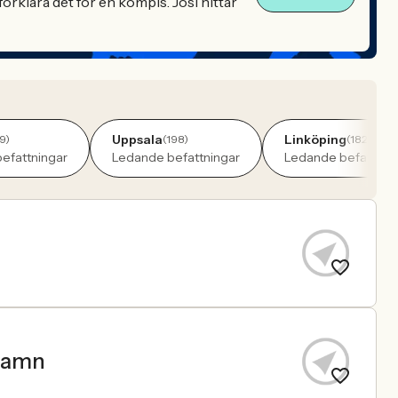
örklara det för en kompis. Josi hittar
Uppsala
Linköping
9)
(198)
(182)
efattningar
Ledande befattningar
Ledande befattnin
shamn