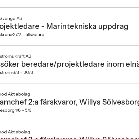
 Sverige AB
ojektledare - Marintekniska uppdrag
skrona
27/2 –
tillsvidare
ströms Kraft AB
 söker beredare/projektledare inom elnä
fström
6/8 –
30/8
ood Aktiebolag
amchef 2:a färskvaror, Willys Sölvesbo
vesborg
1/8 –
5/9
ood Aktiebolag