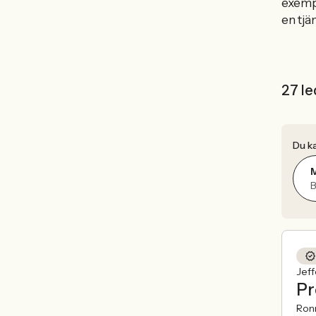
exem
en tjä
27 le
Du ka
B
Jeff
Pr
Ron