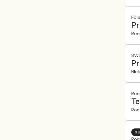
För
Pr
Ron
SWE
Pr
Blek
Ron
Te
Ron
3 
Ron