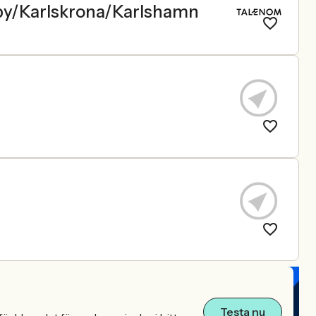
by/Karlskrona/Karlshamn
Testa nu