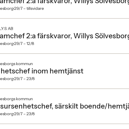
amchef 2:a färskvaror, Willys Sölvesbo
vesborg
29/7 –
tillsvidare
LY:S AB
amchef 2:a färskvaror, Willys Sölvesbo
vesborg
29/7 –
12/8
vesborgs kommun
hetschef inom hemtjänst
vesborg
29/7 –
23/8
vesborgs kommun
sursenhetschef, särskilt boende/hemtj
vesborg
29/7 –
23/8