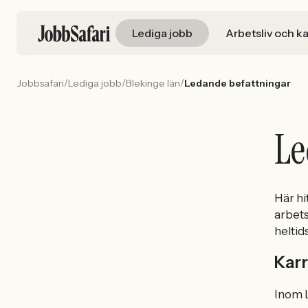
Lediga jobb
Arbetsliv och ka
/
/
/
Jobbsafari
Lediga jobb
Blekinge län
Ledande befattningar
Le
Här hi
arbets
heltid
Karr
Inom L