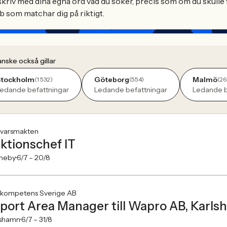
kriv med dina egna ord vad du söker, precis som om du skulle f
b som matchar dig på riktigt.
nske också gillar
Stockholm
Göteborg
Malmö
(1 532)
(554)
(26
edande befattningar
Ledande befattningar
Ledande b
svarsmakten
ktionschef IT
neby
6/7 –
20/8
kompetens Sverige AB
port Area Manager till Wapro AB, Karl
lshamn
6/7 –
31/8