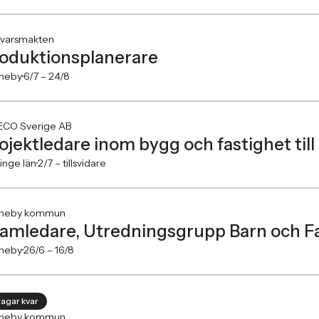
svarsmakten
oduktionsplanerare
neby
6/7 –
24/8
CO Sverige AB
ojektledare inom bygg och fastighet till
inge län
2/7 –
tillsvidare
neby kommun
amledare, Utredningsgrupp Barn och Fa
neby
26/6 –
16/8
dagar kvar
neby kommun