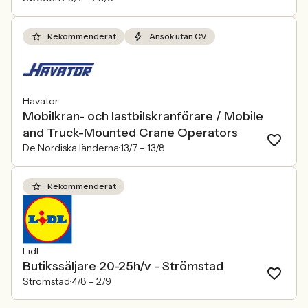
Rekommenderat
Ansök utan CV
Havator
Mobilkran- och lastbilskranförare / Mobile
and Truck-Mounted Crane Operators
De Nordiska länderna
13/7 –
13/8
Rekommenderat
Lidl
Butikssäljare 20-25h/v - Strömstad
Strömstad
4/8 –
2/9