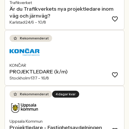
Trafikverket
Är du Trafikverkets nya projektledare inom
väg och järnväg?
Karlstad
24/6 –
10/8
Rekommenderat
KONČAR
PROJEKTLEDARE (k/m)
Stockholm
17/7 –
16/8
Rekommenderat
4 dagar kvar
Uppsala Kommun
Projektledare - Fastighetsavdelningen