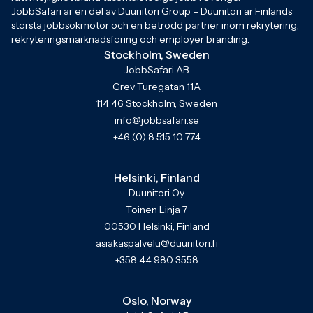
JobbSafari är en del av Duunitori Group – Duunitori är Finlands
största jobbsökmotor och en betrodd partner inom rekrytering,
rekryteringsmarknadsföring och employer branding.
Stockholm, Sweden
JobbSafari AB
Grev Turegatan 11A
114 46 Stockholm, Sweden
info@jobbsafari.se
+46 (0) 8 515 10 774
Helsinki, Finland
Duunitori Oy
Toinen Linja 7
00530 Helsinki, Finland
asiakaspalvelu@duunitori.fi
+358 44 980 3558
Oslo, Norway