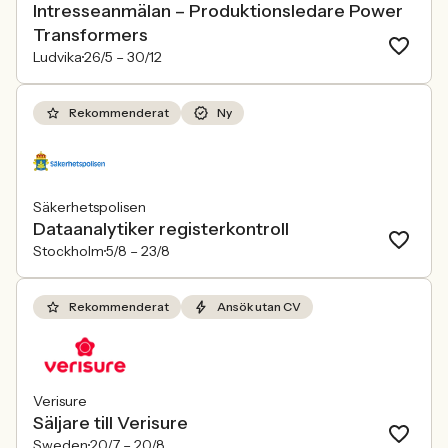
Intresseanmälan – Produktionsledare Power
Transformers
Ludvika
26/5 –
30/12
Rekommenderat
Ny
Säkerhetspolisen
Dataanalytiker registerkontroll
Stockholm
5/8 –
23/8
Rekommenderat
Ansök utan CV
Verisure
Säljare till Verisure
Sweden
20/7 –
20/8