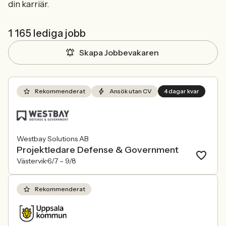
din karriär.
1 165 lediga jobb
Skapa Jobbevakaren
Rekommenderat
Ansök utan CV
4 dagar kvar
Westbay Solutions AB
Projektledare Defense & Government
Västervik
6/7 –
9/8
Rekommenderat