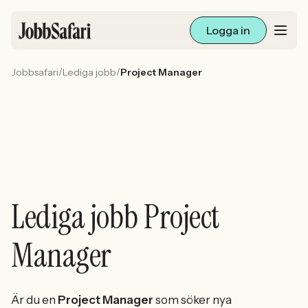
Logga in
/
/
Jobbsafari
Lediga jobb
Project Manager
Lediga jobb
Arbetsliv och karriär
För arbetsgivare
Skapa annons
Lediga jobb Project
Sök med AI
Manager
Ny här? Skapa konto
Är du en
Project Manager
som söker nya