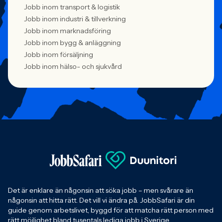
Jobb inom transport & logistik
Jobb inom industri & tillverkning
Jobb inom marknadsföring
Jobb inom bygg & anläggning
Jobb inom försäljning
Jobb inom hälso- och sjukvård
Det är enklare än någonsin att söka jobb – men svårare än
någonsin att hitta rätt. Det vill vi ändra på. JobbSafari är din
guide genom arbetslivet, byggd för att matcha rätt person med
rätt möjlighet bland tusentals lediga jobb i Sverige.