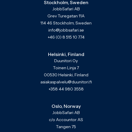
Stockholm, Sweden
JobbSafari AB
Grev Turegatan 11A
114 46 Stockholm, Sweden
info@jobbsafari.se
+46 (0) 8 515 10 774
Helsinki, Finland
Duunitori Oy
Toinen Linja 7
00530 Helsinki, Finland
asiakaspalvelu@duunitori.fi
+358 44 980 3558
Oslo, Norway
JobbSafari AB
c/o Accountor AS
Tangen 75