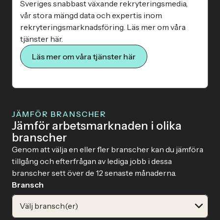
Sveriges snabbast växande rekryteringsmedia,
vår stora mängd data och expertis inom
rekryteringsmarknadsföring. Läs mer om våra
tjänster här.
Läs mer om våra tjänster här
JÄMFÖR BRANSCHER
Jämför arbetsmarknaden i olika
branscher
Genom att välja en eller fler branscher kan du jämföra
tillgång och efterfrågan av lediga jobb i dessa
branscher sett över de 12 senaste månaderna.
Bransch
Välj bransch(er)