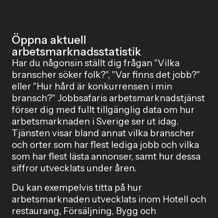
och interna ambassadörer får en mer central roll när
organisationer behöver prioritera i en försiktig
arbetsmarknad.</p>
Öppna aktuell
arbetsmarknadsstatistik
Har du någonsin ställt dig frågan "Vilka
branscher söker folk?", "Var finns det jobb?"
eller "Hur hård är konkurrensen i min
bransch?" Jobbsafaris arbetsmarknadstjänst
förser dig med fullt tillgänglig data om hur
arbetsmarknaden i Sverige ser ut idag.
Tjänsten visar bland annat vilka branscher
och orter som har flest lediga jobb och vilka
som har flest lästa annonser, samt hur dessa
siffror utvecklats under åren.
Du kan exempelvis titta på hur
arbetsmarknaden utvecklats inom Hotell och
restaurang, Försäljning, Bygg och