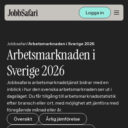
Logga in
Lediga jobb
/
Jobbsafari
Arbetsmarknaden i Sverige 2026
Arbetsliv och karriär
Arbetsmarknaden i
För arbetsgivare
Sverige 2026
Skapa annons
Jobbsafaris arbetsmarknadstjänst bidrar med en
inblick i hur den svenska arbetsmarknaden ser ut i
dagsläget. Du får tillgång till arbetsmarknadsstatistik
Sök med AI
efter bransch eller ort, med möjlighet att jämföra med
föregående månad eller år.
Ny här? Skapa konto
Översikt
Årlig jämförelse