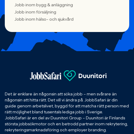
Jobb inom bygg & anläggning
Jobb inom försäljning
Jobb inom hälso- och sjukvård
Det är enklare än någonsin att söka jobb – men svårare än
någonsin att hitta rätt. Det vill vi ändra på. JobbSafari är din
guide genom arbetslivet, byggd för att matcha rätt person med
rätt möjlighet bland tusentals lediga jobb i Sverige.
JobbSafari är en del av Duunitori Group – Duunitori är Finlands
största jobbsökmotor och en betrodd partner inom rekrytering,
rekryteringsmarknadsföring och employer branding.