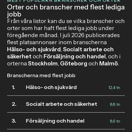
MEST POPULÄRA BRANSCHER OCH ORTER
Orter och branscher med flest lediga
jobb
Från våra listor kan du se vilka branscher och
orter som har haft flest lediga jobb under
föregående månad. I juli 2026 publicerades
flest platsannonser inom branscherna
Hälso- och sjukvård
,
Socialt arbete och
säkerhet
och
Försäljning och handel
, och i
orterna
Stockholm
,
Göteborg
och
Malmö
.
Branscherna med flest jobb
1.
Hälso- och sjukvård
12,4 tn
2.
Socialt arbete och säkerhet
8,8 tn
3.
Försäljning och handel
8,6 tn