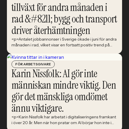
tillväxt för andra månaden i
rad &#8211; bygg och transport
driver återhämtningen
<p>Antalet jobbannonser i Sverige ökade i juni för andra
månaden i rad, vilket visar en fortsatt positiv trend på
arbetsmarknaden.</p>
FÖR ARBETSGIVARE
Karin Nissfolk: AI gör inte
människan mindre viktig. Den
gör det mänskliga omdömet
ännu viktigare.
<p>Karin Nissfolk har arbetat i digitaliseringens framkant
i över 20 år. Men när hon pratar om AI börjar hon inte i
tekniken. Hon börjar i verksamheten, informationen och