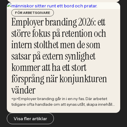
människorna som ska förstå vad tekniken faktiskt ska
göra.&nbsp; AI beskrivs ofta som ett tekniksprång.
FÖR ARBETSGIVARE
Snabbare kod-skrivande. Smartare system. Nya verktyg
Employer branding 2026: ett
som kan förändra nästan allt. Karin [&hellip;]</p>
större fokus på retention och
intern stolthet men de som
satsar på extern synlighet
kommer att ha ett stort
försprång när konjunkturen
vänder
<p>Employer branding går in i en ny fas. Där arbetet
tidigare ofta handlade om att synas utåt, skapa innehåll
och attrahera kandidater, visar Nationell
rekryteringsundersökning 2026 att allt fler arbetsgivare
Visa fler artiklar
nu riktar blicken inåt. Medarbetarupplevelse, retention