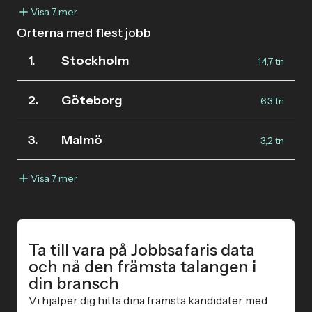
Visa 7 mer
Orterna med flest jobb
1.
Stockholm
14,7 tn
2.
Göteborg
6,3 tn
3.
Malmö
3,2 tn
Visa 7 mer
Ta till vara på Jobbsafaris data
och nå den främsta talangen i
din bransch
Vi hjälper dig hitta dina främsta kandidater med