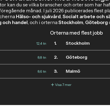
stor kan du se vilka branscher och orter som har haft
föregående månad. I juli 2026 publicerades flest p
scherna
Hälso- och sjukvård
,
Socialt arbete och s
g och handel
, och i orterna
Stockholm
,
Göteborg
Orterna med flest jobb
1.
Stockholm
12,4 tn
2.
Göteborg
8,8 tn
3.
Malmö
8,6 tn
Visa 7 mer