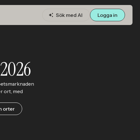
Sök med AI
Logga in
 2026
arbetsmarknaden
er ort, med
 orter