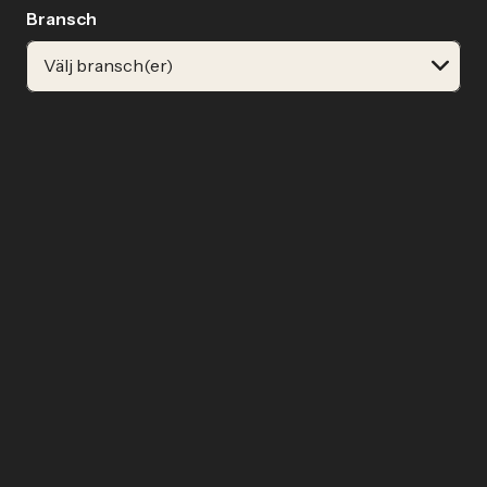
Bransch
Välj bransch(er)