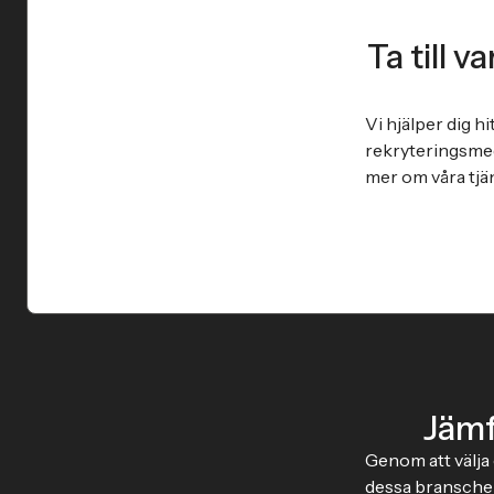
Ta till 
Vi hjälper dig 
rekryteringsmed
mer om våra tjän
Jämf
Genom att välja 
dessa branscher