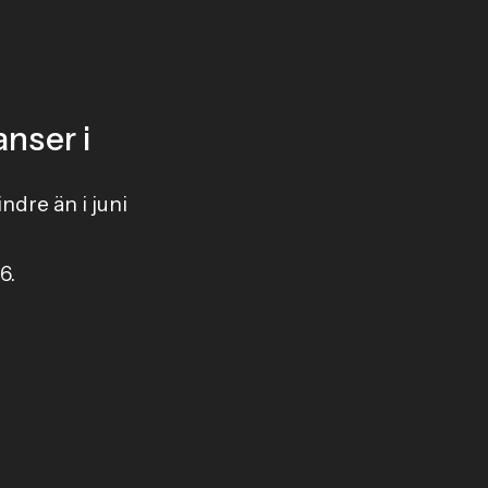
nser i
indre än i juni
6.