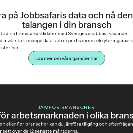
vara på Jobbsafaris data och nå de
talangen i din bransch
hitta dina främsta kandidater med Sveriges snabbast växande
ia, vår stora mängd data och expertis inom rekryteringsmark
ster här.
Läs mer om våra tjänster här
JÄMFÖR BRANSCHER
ör arbetsmarknaden i olika bran
en eller fler branscher kan du jämföra tillgång och efterfrågan 
 sett över de 12 senaste månaderna.