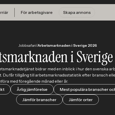
rriär
För arbetsgivare
Skapa annons
/
Jobbsafari
Arbetsmarknaden i Sverige 2026
tsmarknaden i Sverige
etsmarknadstjänst bidrar med en inblick i hur den svenska 
t. Du får tillgång till arbetsmarknadsstatistik efter bransch ell
ämföra med föregående månad eller år.
ikt
Årlig jämförelse
Mest populära branscher och
Jämför branscher
Jämför orter