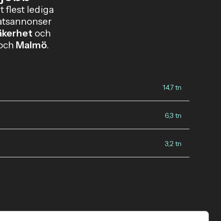
 flest lediga
latsannonser
äkerhet
och
och
Malmö
.
14,7 tn
6,3 tn
3,2 tn