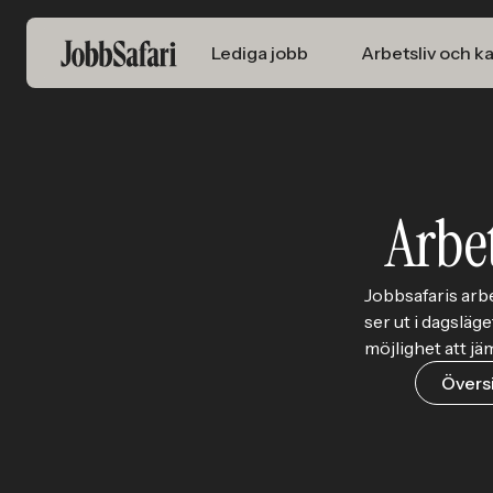
Lediga jobb
Arbetsliv och ka
Arbe
Jobbsafaris arb
ser ut i dagsläge
möjlighet att j
Övers