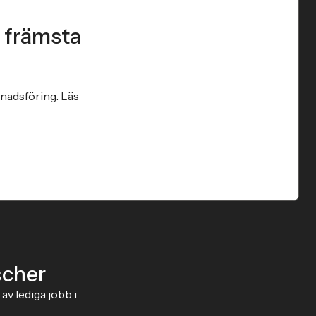
n främsta
nadsföring. Läs
scher
av lediga jobb i