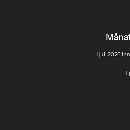
Månat
I juli 2026 fa
I