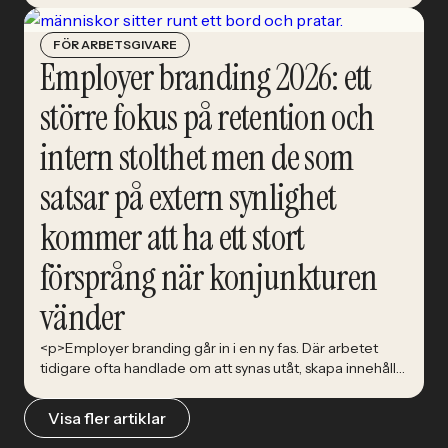
människorna som ska förstå vad tekniken faktiskt ska
göra.&nbsp; AI beskrivs ofta som ett tekniksprång.
FÖR ARBETSGIVARE
Snabbare kod-skrivande. Smartare system. Nya verktyg
Employer branding 2026: ett
som kan förändra nästan allt. Karin [&hellip;]</p>
större fokus på retention och
intern stolthet men de som
satsar på extern synlighet
kommer att ha ett stort
försprång när konjunkturen
vänder
<p>Employer branding går in i en ny fas. Där arbetet
tidigare ofta handlade om att synas utåt, skapa innehåll
och attrahera kandidater, visar Nationell
rekryteringsundersökning 2026 att allt fler arbetsgivare
Visa fler artiklar
nu riktar blicken inåt. Medarbetarupplevelse, retention