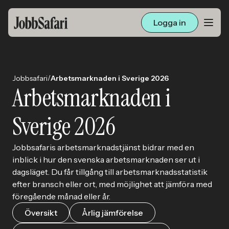
Logga in
Lediga jobb
/
Jobbsafari
Arbetsmarknaden i Sverige 2026
Arbetsliv och karriär
Arbetsmarknaden i
För arbetsgivare
Sverige 2026
Skapa annons
Jobbsafaris arbetsmarknadstjänst bidrar med en
inblick i hur den svenska arbetsmarknaden ser ut i
dagsläget. Du får tillgång till arbetsmarknadsstatistik
Sök med AI
efter bransch eller ort, med möjlighet att jämföra med
föregående månad eller år.
Ny här? Skapa konto
Översikt
Årlig jämförelse