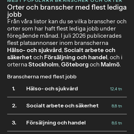
MEST POPULÄRA BRANSCHER OCH ORTER
Orter och branscher med flest lediga
jobb
Från våra listor kan du se vilka branscher och
orter som har haft flest lediga jobb under
föregående månad. I juli 2026 publicerades
flest platsannonser inom branscherna
Hälso- och sjukvård
,
Socialt arbete och
säkerhet
och
Försäljning och handel
, och i
orterna
Stockholm
,
Göteborg
och
Malmö
.
Branscherna med flest jobb
1.
Hälso- och sjukvård
12,4 tn
2.
Socialt arbete och säkerhet
8,8 tn
3.
Försäljning och handel
8,6 tn