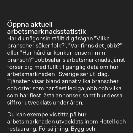
och interna ambassadörer får en mer central roll när
organisationer behöver prioritera i en försiktig
arbetsmarknad.</p>
Öppna aktuell
arbetsmarknadsstatistik
Har du någonsin ställt dig frågan "Vilka
branscher söker folk?", "Var finns det jobb?"
eller "Hur hård är konkurrensen i min
bransch?" Jobbsafaris arbetsmarknadstjänst
förser dig med fullt tillgänglig data om hur
arbetsmarknaden i Sverige ser ut idag.
Tjänsten visar bland annat vilka branscher
och orter som har flest lediga jobb och vilka
som har flest lästa annonser, samt hur dessa
siffror utvecklats under åren.
Du kan exempelvis titta på hur
arbetsmarknaden utvecklats inom Hotell och
restaurang, Försäljning, Bygg och