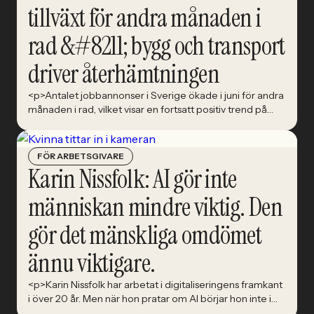
tillväxt för andra månaden i
rad &#8211; bygg och transport
driver återhämtningen
<p>Antalet jobbannonser i Sverige ökade i juni för andra
månaden i rad, vilket visar en fortsatt positiv trend på
arbetsmarknaden.</p>
FÖR ARBETSGIVARE
Karin Nissfolk: AI gör inte
människan mindre viktig. Den
gör det mänskliga omdömet
ännu viktigare.
<p>Karin Nissfolk har arbetat i digitaliseringens framkant
i över 20 år. Men när hon pratar om AI börjar hon inte i
tekniken. Hon börjar i verksamheten, informationen och