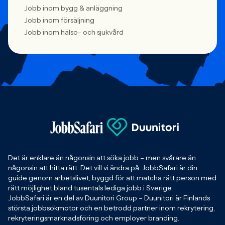
Jobb inom bygg & anläggning
Jobb inom försäljning
Jobb inom hälso- och sjukvård
Det är enklare än någonsin att söka jobb – men svårare än
någonsin att hitta rätt. Det vill vi ändra på. JobbSafari är din
guide genom arbetslivet, byggd för att matcha rätt person med
rätt möjlighet bland tusentals lediga jobb i Sverige.
JobbSafari är en del av Duunitori Group – Duunitori är Finlands
största jobbsökmotor och en betrodd partner inom rekrytering,
rekryteringsmarknadsföring och employer branding.