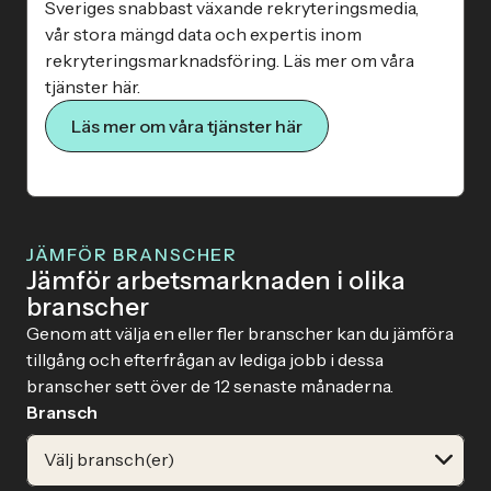
Sveriges snabbast växande rekryteringsmedia,
vår stora mängd data och expertis inom
rekryteringsmarknadsföring. Läs mer om våra
tjänster här.
Läs mer om våra tjänster här
JÄMFÖR BRANSCHER
Jämför arbetsmarknaden i olika
branscher
Genom att välja en eller fler branscher kan du jämföra
tillgång och efterfrågan av lediga jobb i dessa
branscher sett över de 12 senaste månaderna.
Bransch
Välj bransch(er)