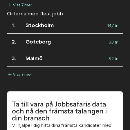
Visa 7 mer
Orterna med flest jobb
1.
Stockholm
14,7 tn
2.
Göteborg
6,3 tn
3.
Malmö
3,2 tn
Visa 7 mer
Ta till vara på Jobbsafaris data
och nå den främsta talangen i
din bransch
Vi hjälper dig hitta dina främsta kandidater med