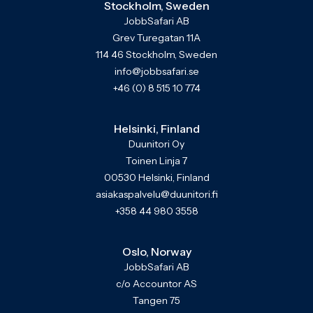
Stockholm, Sweden
JobbSafari AB
Grev Turegatan 11A
114 46 Stockholm, Sweden
info@jobbsafari.se
+46 (0) 8 515 10 774
Helsinki, Finland
Duunitori Oy
Toinen Linja 7
00530 Helsinki, Finland
asiakaspalvelu@duunitori.fi
+358 44 980 3558
Oslo, Norway
JobbSafari AB
c/o Accountor AS
Tangen 75