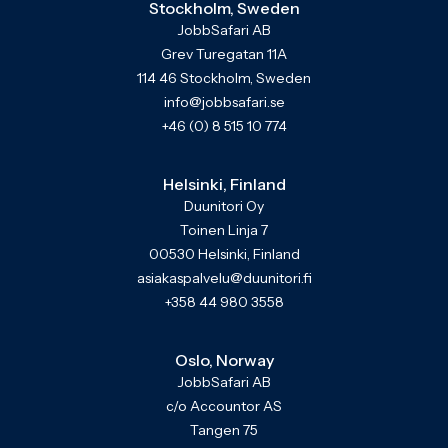
Stockholm, Sweden
JobbSafari AB
Grev Turegatan 11A
114 46 Stockholm, Sweden
info@jobbsafari.se
+46 (0) 8 515 10 774
Helsinki, Finland
Duunitori Oy
Toinen Linja 7
00530 Helsinki, Finland
asiakaspalvelu@duunitori.fi
+358 44 980 3558
Oslo, Norway
JobbSafari AB
c/o Accountor AS
Tangen 75