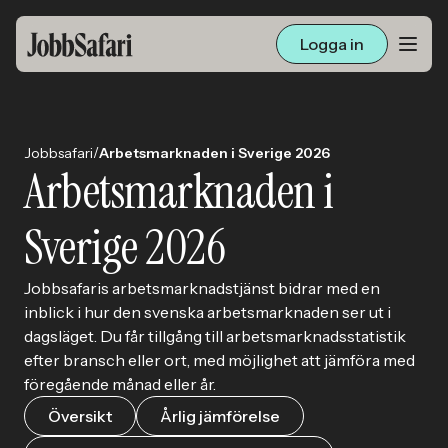
Logga in
Lediga jobb
/
Jobbsafari
Arbetsmarknaden i Sverige 2026
Arbetsliv och karriär
Arbetsmarknaden i
För arbetsgivare
Sverige 2026
Skapa annons
Jobbsafaris arbetsmarknadstjänst bidrar med en
inblick i hur den svenska arbetsmarknaden ser ut i
dagsläget. Du får tillgång till arbetsmarknadsstatistik
Sök med AI
efter bransch eller ort, med möjlighet att jämföra med
föregående månad eller år.
Ny här? Skapa konto
Översikt
Årlig jämförelse