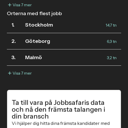
Visa 7 mer
Orterna med flest jobb
1.
Stockholm
14,7 tn
2.
Göteborg
6,3 tn
3.
Malmö
3,2 tn
Visa 7 mer
Ta till vara på Jobbsafaris data
och nå den främsta talangen i
din bransch
Vi hjälper dig hitta dina främsta kandidater med