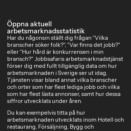
och interna ambassadörer får en mer central roll när
organisationer behöver prioritera i en försiktig
arbetsmarknad.</p>
Öppna aktuell
arbetsmarknadsstatistik
Har du någonsin ställt dig frågan "Vilka
branscher söker folk?", "Var finns det jobb?"
eller "Hur hård är konkurrensen i min
bransch?" Jobbsafaris arbetsmarknadstjänst
förser dig med fullt tillgänglig data om hur
arbetsmarknaden i Sverige ser ut idag.
Tjänsten visar bland annat vilka branscher
och orter som har flest lediga jobb och vilka
som har flest lästa annonser, samt hur dessa
siffror utvecklats under åren.
Du kan exempelvis titta på hur
arbetsmarknaden utvecklats inom Hotell och
restaurang, Försäljning, Bygg och