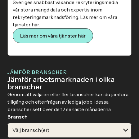
Sveriges snabbast växande rekryteringsmedia,
vår stora mängd data och expertis inom
rekryteringsmarknadsföring. Läs mer om våra
tjänster här.
Läs mer om våra tjänster här
JÄMFÖR BRANSCHER
Jämför arbetsmarknaden i olika
branscher
Genom att välja en eller fler branscher kan du jämföra
tillgång och efterfrågan av lediga jobb i dessa
branscher sett över de 12 senaste månaderna.
Bransch
Välj bransch(er)