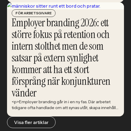
människorna som ska förstå vad tekniken faktiskt ska
göra.&nbsp; AI beskrivs ofta som ett tekniksprång.
FÖR ARBETSGIVARE
Snabbare kod-skrivande. Smartare system. Nya verktyg
Employer branding 2026: ett
som kan förändra nästan allt. Karin [&hellip;]</p>
större fokus på retention och
intern stolthet men de som
satsar på extern synlighet
kommer att ha ett stort
försprång när konjunkturen
vänder
<p>Employer branding går in i en ny fas. Där arbetet
tidigare ofta handlade om att synas utåt, skapa innehåll
och attrahera kandidater, visar Nationell
rekryteringsundersökning 2026 att allt fler arbetsgivare
Visa fler artiklar
nu riktar blicken inåt. Medarbetarupplevelse, retention