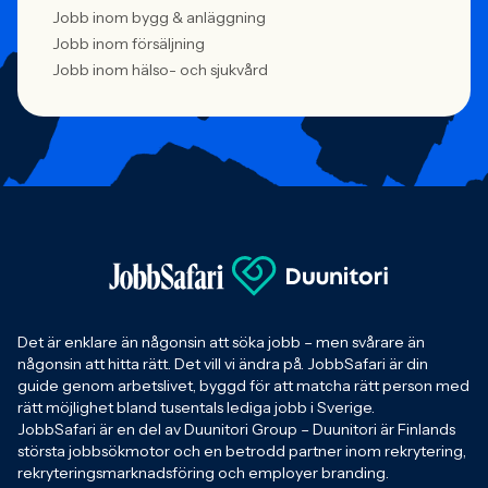
Jobb inom bygg & anläggning
Jobb inom försäljning
Jobb inom hälso- och sjukvård
Det är enklare än någonsin att söka jobb – men svårare än
någonsin att hitta rätt. Det vill vi ändra på. JobbSafari är din
guide genom arbetslivet, byggd för att matcha rätt person med
rätt möjlighet bland tusentals lediga jobb i Sverige.
JobbSafari är en del av Duunitori Group – Duunitori är Finlands
största jobbsökmotor och en betrodd partner inom rekrytering,
rekryteringsmarknadsföring och employer branding.