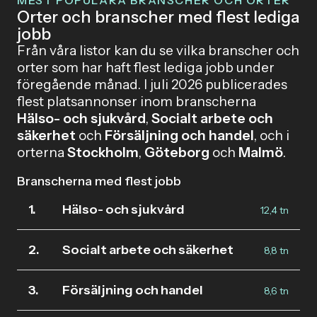
MEST POPULÄRA BRANSCHER OCH ORTER
Orter och branscher med flest lediga
jobb
Från våra listor kan du se vilka branscher och
orter som har haft flest lediga jobb under
föregående månad. I juli 2026 publicerades
flest platsannonser inom branscherna
Hälso- och sjukvård
,
Socialt arbete och
säkerhet
och
Försäljning och handel
, och i
orterna
Stockholm
,
Göteborg
och
Malmö
.
Branscherna med flest jobb
1.
Hälso- och sjukvård
12,4 tn
2.
Socialt arbete och säkerhet
8,8 tn
3.
Försäljning och handel
8,6 tn