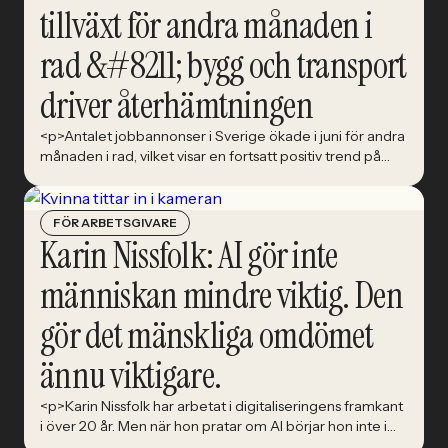
tillväxt för andra månaden i
rad &#8211; bygg och transport
driver återhämtningen
<p>Antalet jobbannonser i Sverige ökade i juni för andra
månaden i rad, vilket visar en fortsatt positiv trend på
arbetsmarknaden.</p>
FÖR ARBETSGIVARE
Karin Nissfolk: AI gör inte
människan mindre viktig. Den
gör det mänskliga omdömet
ännu viktigare.
<p>Karin Nissfolk har arbetat i digitaliseringens framkant
i över 20 år. Men när hon pratar om AI börjar hon inte i
tekniken. Hon börjar i verksamheten, informationen och