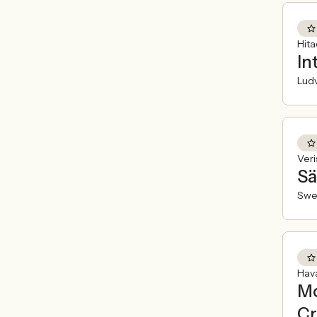
Hit
In
Ludv
Veri
Sä
Swe
Hav
Mo
Cr