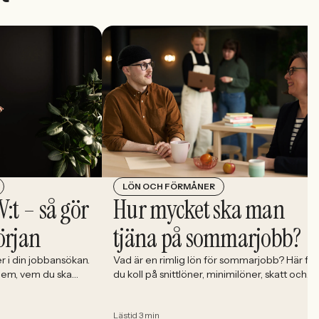
LÖN OCH FÖRMÅNER
V:t – så gör
Hur mycket ska man
örjan
tjäna på sommarjobb?
r i din jobbansökan.
Vad är en rimlig lön för sommarjobb? Här får
 dem, vem du ska
du koll på snittlöner, minimilöner, skatt och
der dem rätt.
vad du ska tänka på innan du skriver på.
Lästid 3 min