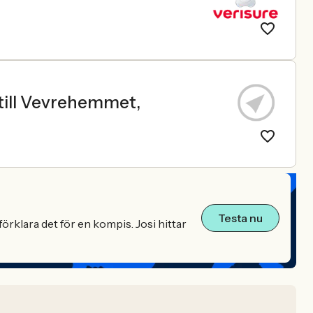
ill Vevrehemmet,
Testa nu
örklara det för en kompis. Josi hittar