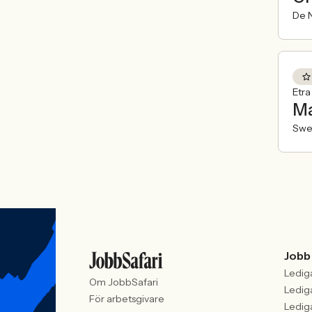
De N
Etr
Ma
Swe
Jobb
Ledig
Om JobbSafari
Ledig
För arbetsgivare
Ledig