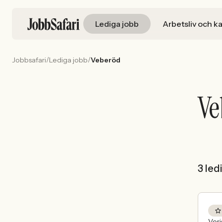
Lediga jobb
Arbetsliv och ka
/
/
Jobbsafari
Lediga jobb
Veberöd
Ve
3 led
Veri