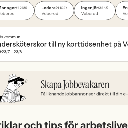
Manager
Ledare
Ingenjör
En
(4 268)
(4 102)
(3 543)
Veberöd
Veberöd
Veberöd
Ve
ds kommun
dersköterskor till ny korttidsenhet p
d
23/7 –
23/8
Skapa Jobbevakaren
Få liknande jobbannonser direkt till din e
iklar och tips för arbetslive