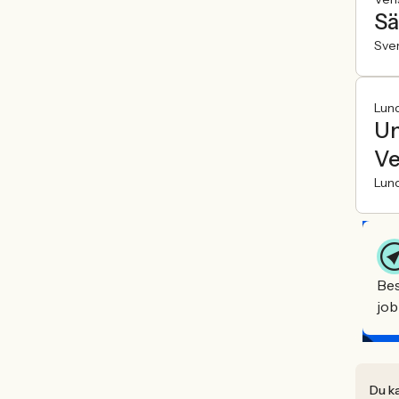
Sä
Sve
Lun
Un
Ve
Lun
Bes
job
Du ka