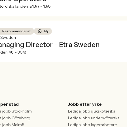
ordiska länderna
13/7 –
13/8
Rekommenderat
Ny
a Sweden
naging Director - Etra Sweden
den
7/8 –
30/8
 per stad
Jobb efter yrke
a jobb Stockholm
Lediga jobb sjuksköterska
a jobb Göteborg
Lediga jobb undersköterska
a jobb Malmö
Lediga jobb lagerarbetare