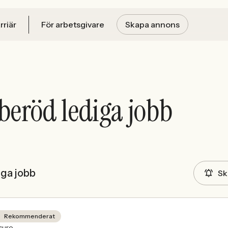
rriär
För arbetsgivare
Skapa annons
beröd lediga jobb
iga jobb
Sk
Rekommenderat
sure