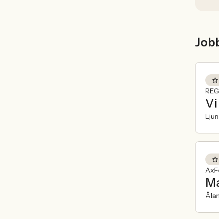
Sver
Jobb
Job
REG
Vi
Lju
AxFe
Ma
Åla