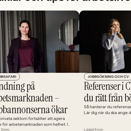
JOBBSÖKNING OCH CV
BBSAFARI
Referenser i C
ndning på
du rätt från b
betsmarknaden –
bbannonserna ökar
Så hanterar du referense
Lär dig när du ska ange
välja och hur du förbere
rivata sektorn fortsätter att agera
e för arbetsmarknaden som helhet. I
 3 min
Lästid 6 min
 minskade antalet jobbannonser i