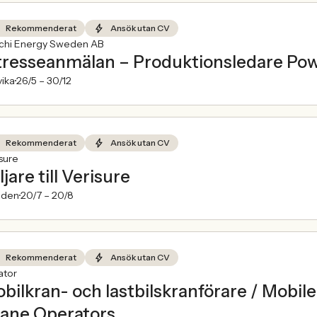
Rekommenderat
Ansök utan CV
achi Energy Sweden AB
tresseanmälan – Produktionsledare Po
ika
26/5 –
30/12
Rekommenderat
Ansök utan CV
sure
ljare till Verisure
den
20/7 –
20/8
Rekommenderat
Ansök utan CV
ator
bilkran- och lastbilskranförare / Mobi
ane Operators