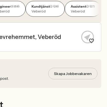
gineer
Kundtjänst
Assistent
(3 358)
(2 128)
(2 127)
beröd
Veberöd
Veberöd
å Vevrehemmet, Veberöd
Skapa Jobbevakaren
-post.
t