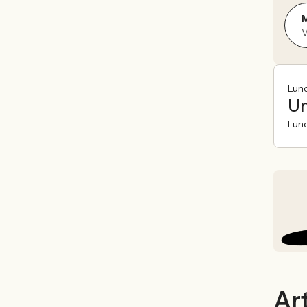
Lun
Un
Lun
Art