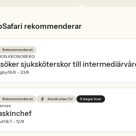
ige med 5,02 procent. Det visar
index från Jobbland och Jobbsafari.
bSafari rekommenderar
Rekommenderat
ION KRONOBERG
 söker sjuksköterskor till intermediärv
ngby
16/6 –
23/8
Rekommenderat
Ansök utan CV
5 dagar kvar
rries
skinchef
nd
14/7 –
12/8