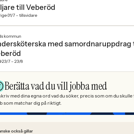
ljare till Veberöd
rige
31/7 –
tillsvidare
ds kommun
dersköterska med samordnaruppdrag t
beröd
d
23/7 –
23/8
Berätta vad du vill jobba med
kriv med dina egna ord vad du söker, precis som om du skulle f
b som matchar dig på riktigt.
nske också gillar