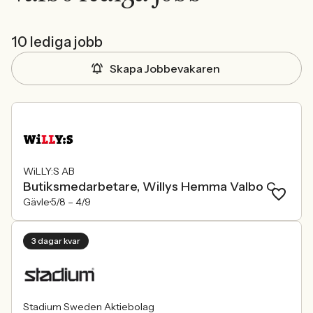
10 lediga jobb
Skapa Jobbevakaren
WiLLY:S AB
Butiksmedarbetare, Willys Hemma Valbo C
Gävle
5/8 –
4/9
3 dagar kvar
Stadium Sweden Aktiebolag