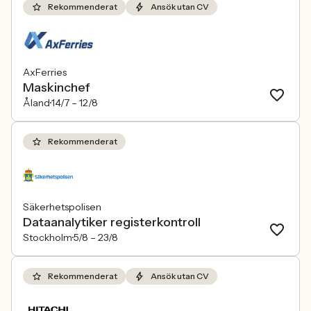
Rekommenderat
Ansök utan CV
AxFerries
Maskinchef
Åland
14/7 –
12/8
Rekommenderat
Säkerhetspolisen
Dataanalytiker registerkontroll
Stockholm
5/8 –
23/8
Rekommenderat
Ansök utan CV