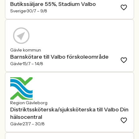
Butikssäljare 55%, Stadium Valbo
Sverige
30/7 –
9/8
Gävle kommun
Barnskötare till Valbo förskoleområde
Gävle
15/7 –
14/8
Region Gävleborg
Distriktssköterska/sjuksköterska till Valbo Din
hälsocentral
Gävle
27/7 –
30/8