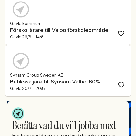
Gävle kommun
Förskollärare till Valbo förskoleområde
Gävle
26/6 –
14/8
Synsam Group Sweden AB
Butikssäljare till Synsam Valbo, 80%
Gävle
20/7 –
20/8
Berätta vad du vill jobba med
Beskriv med dina egna ord vad du söker, precis