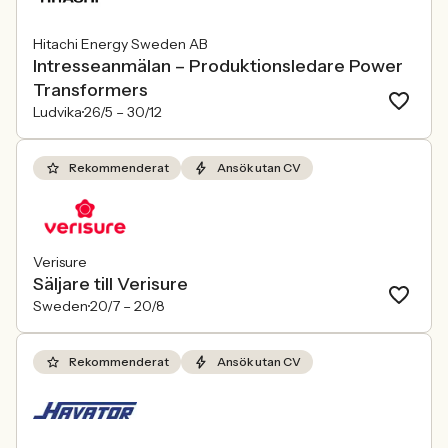
Hitachi Energy Sweden AB
Intresseanmälan – Produktionsledare Power
Transformers
Ludvika
26/5 –
30/12
Rekommenderat
Ansök utan CV
Verisure
Säljare till Verisure
Sweden
20/7 –
20/8
Rekommenderat
Ansök utan CV