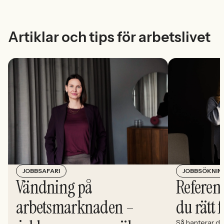
Artiklar och tips för arbetslivet
JOBBSÖKNIN
JOBBSAFARI
Referens
Vändning på
du rätt 
arbetsmarknaden –
Så hanterar du