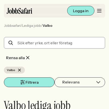
Logga in
/
/
Jobbsafari
Lediga jobb
Valbo
Lediga jobb
Arbetsliv och karriär
För arbetsgivare
Rensa alla
Skapa annons
Valbo
Relevans
Sök med AI
Filtrera
Ny här? Skapa konto
Valbo lediga jobb