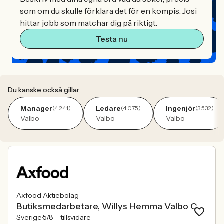
som om du skulle förklara det för en kompis. Josi
hittar jobb som matchar dig på riktigt.
Testa nu
Du kanske också gillar
Manager
Ledare
Ingenjör
(4 241)
(4 075)
(3 532)
Valbo
Valbo
Valbo
Axfood Aktiebolag
Butiksmedarbetare, Willys Hemma Valbo C
Sverige
5/8 –
tillsvidare