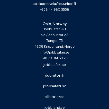
asiakaspalvelu@duunitori.fi
+358 44 980 3558
Oslo, Norway
JobbSafari AB
c/o Accountor AS
Tangen 75
4608 Kristiansand, Norge
info@jobbsafari.se
+46 70 314 59 79
jobbsafari.se
duunitori.fi
jobbsafari.no
allaloner.se
jobbland.se