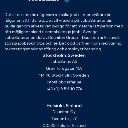
Det är enklare än någonsin att söka jobb – men svårare än
någonsin att hitta rätt. Det vill vi ändra på. JobbSafari är din
guide genom arbetslivet, byggd för att matcha rätt person med
rätt möjlighet bland tusentals lediga jobb i Sverige.
JobbSafari är en del av Duunitori Group – Duunitori är Finlands
största jobbsökmotor och en betrodd partner inom rekrytering,
rekryteringsmarknadsföring och employer branding.
Stockholm, Sweden
JobbSafari AB
Grev Turegatan 11A
114 46 Stockholm, Sweden
info@jobbsafari.se
+46 (0) 8 515 10 774
Helsinki, Finland
Duunitori Oy
Toinen Linja 7
00530 Helsinki, Finland