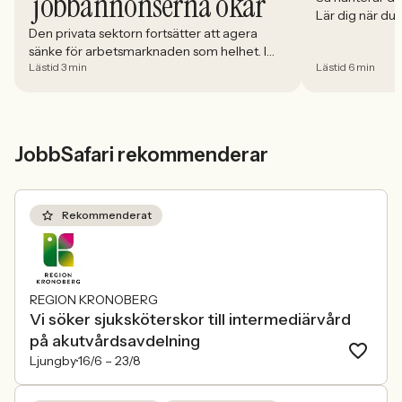
jobbannonserna ökar
Lär dig när du
välja och hur 
Den privata sektorn fortsätter att agera
sänke för arbetsmarknaden som helhet. I
Lästid 3 min
Lästid 6 min
april minskade antalet jobbannonser i
Sverige med 5,02 procent. Det visar
Jobbindex från Jobbland och Jobbsafari.
JobbSafari rekommenderar
Rekommenderat
REGION KRONOBERG
Vi söker sjuksköterskor till intermediärvård
på akutvårdsavdelning
Ljungby
16/6 –
23/8