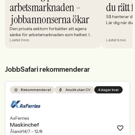
du rätt 
arbetsmarknaden –
jobbannonserna ökar
Så hanterar du
Lär dig när du
välja och hur 
Den privata sektorn fortsätter att agera
sänke för arbetsmarknaden som helhet. I
Lästid 3 min
Lästid 6 min
april minskade antalet jobbannonser i
Sverige med 5,02 procent. Det visar
Jobbindex från Jobbland och Jobbsafari.
JobbSafari rekommenderar
Rekommenderat
Ansök utan CV
4 dagar kvar
AxFerries
Maskinchef
Åland
14/7 –
12/8