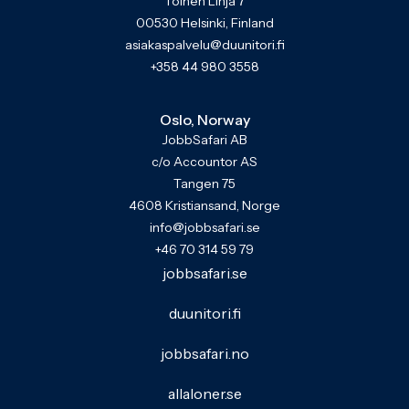
Toinen Linja 7
00530 Helsinki, Finland
asiakaspalvelu@duunitori.fi
+358 44 980 3558
Oslo, Norway
JobbSafari AB
c/o Accountor AS
Tangen 75
4608 Kristiansand, Norge
info@jobbsafari.se
+46 70 314 59 79
jobbsafari.se
duunitori.fi
jobbsafari.no
allaloner.se