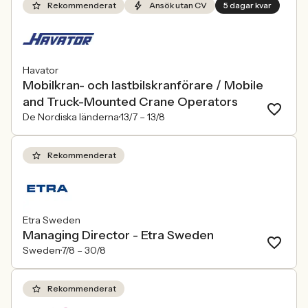
Rekommenderat
Ansök utan CV
5 dagar kvar
Havator
Mobilkran- och lastbilskranförare / Mobile
and Truck-Mounted Crane Operators
De Nordiska länderna
13/7 –
13/8
Rekommenderat
Etra Sweden
Managing Director - Etra Sweden
Sweden
7/8 –
30/8
Rekommenderat