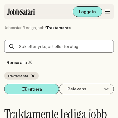
Logga in
/
/
Jobbsafari
Lediga jobb
Traktamente
Lediga jobb
Arbetsliv och karriär
För arbetsgivare
Rensa alla
Skapa annons
Traktamente
Relevans
Sök med AI
Filtrera
Ny här? Skapa konto
Traktamente lediga jobb