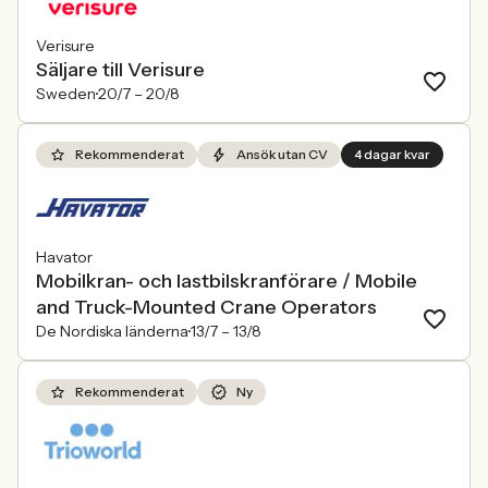
Verisure
Säljare till Verisure
Sweden
20/7 –
20/8
Rekommenderat
Ansök utan CV
4 dagar kvar
Havator
Mobilkran- och lastbilskranförare / Mobile
and Truck-Mounted Crane Operators
De Nordiska länderna
13/7 –
13/8
Rekommenderat
Ny