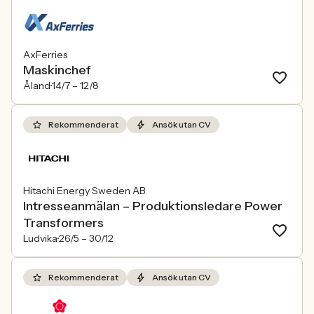
AxFerries
Maskinchef
Åland
14/7 –
12/8
Rekommenderat
Ansök utan CV
Hitachi Energy Sweden AB
Intresseanmälan – Produktionsledare Power
Transformers
Ludvika
26/5 –
30/12
Rekommenderat
Ansök utan CV