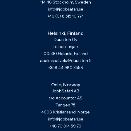
114 46 Stockholm, Sweden
info@jobbsafari.se
+46 (0) 8 515 10 774
Helsinki, Finland
Duunitori Oy
Toinen Linja 7
00530 Helsinki, Finland
asiakaspalvelu@duunitori.fi
+358 44 980 3558
Oslo, Norway
JobbSafari AB
c/o Accountor AS
Tangen 75
4608 Kristiansand, Norge
info@jobbsafari.se
+46 70 314 59 79