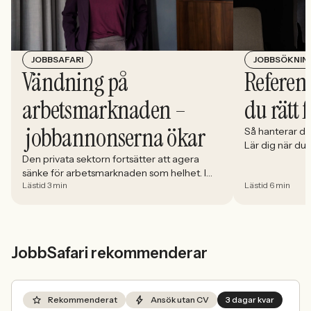
JOBBSÖKNIN
JOBBSAFARI
Referens
Vändning på
du rätt 
arbetsmarknaden –
jobbannonserna ökar
Så hanterar du
Lär dig när du
välja och hur 
Den privata sektorn fortsätter att agera
sänke för arbetsmarknaden som helhet. I
Lästid 3 min
Lästid 6 min
april minskade antalet jobbannonser i
Sverige med 5,02 procent. Det visar
Jobbindex från Jobbland och Jobbsafari.
JobbSafari rekommenderar
Rekommenderat
Ansök utan CV
3 dagar kvar