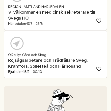
REGION JÄMTLAND HÄRJEDALEN
Vi välkomnar en medicinsk sekreterare till
Svegs HC
Härjedalen
17/7 –
23/8
O'Reillys Gård och Skog
Röjsågsarbetare och Trädfällare Sveg,
Kramfors, Sollefteå och Härnösand
Bjurholm
18/5 –
30/10