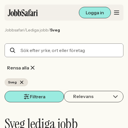
Logga in
/
/
Jobbsafari
Lediga jobb
Sveg
Lediga jobb
Arbetsliv och karriär
För arbetsgivare
Rensa alla
Skapa annons
Sveg
Relevans
Sök med AI
Filtrera
Ny här? Skapa konto
Sveg lediga jobb