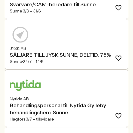
Svarvare/CAM-beredare till Sunne
Sunne
3/8 –
31/8
JYSK AB
SÄLJARE TILL JYSK SUNNE, DELTID, 75%
Sunne
24/7 –
14/8
Nytida AB
Behandlingspersonal till Nytida Gylleby
behandlingshem, Sunne
Hagfors
3/7 –
tillsvidare