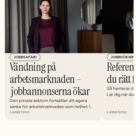
JOBBSÖKNIN
JOBBSAFARI
Referens
Vändning på
du rätt 
arbetsmarknaden –
jobbannonserna ökar
Så hanterar du
Lär dig när du
välja och hur 
Den privata sektorn fortsätter att agera
sänke för arbetsmarknaden som helhet. I
Lästid 3 min
Lästid 6 min
april minskade antalet jobbannonser i
Sverige med 5,02 procent. Det visar
Jobbindex från Jobbland och Jobbsafari.