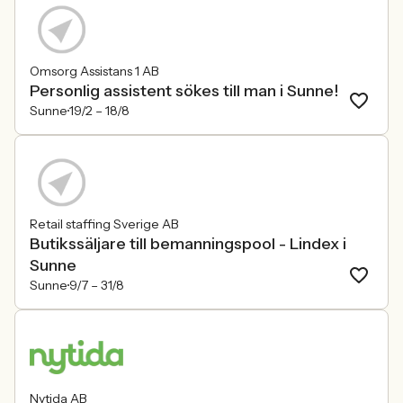
Omsorg Assistans 1 AB
Personlig assistent sökes till man i Sunne!
Sunne
19/2 –
18/8
Retail staffing Sverige AB
Butikssäljare till bemanningspool - Lindex i
Sunne
Sunne
9/7 –
31/8
Nytida AB