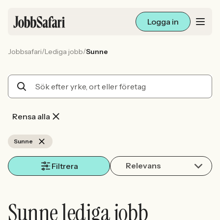
Logga in
/
/
Jobbsafari
Lediga jobb
Sunne
Lediga jobb
Arbetsliv och karriär
För arbetsgivare
Rensa alla
Skapa annons
Sunne
Relevans
Sök med AI
Filtrera
Ny här? Skapa konto
Sunne lediga jobb