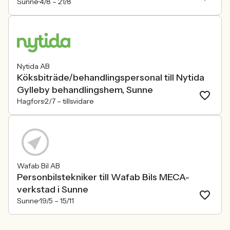
Sunne
4/8 –
21/8
Nytida AB
Köksbiträde/behandlingspersonal till Nytida
Gylleby behandlingshem, Sunne
Hagfors
2/7 –
tillsvidare
Wafab Bil AB
Personbilstekniker till Wafab Bils MECA-
verkstad i Sunne
Sunne
19/5 –
15/11