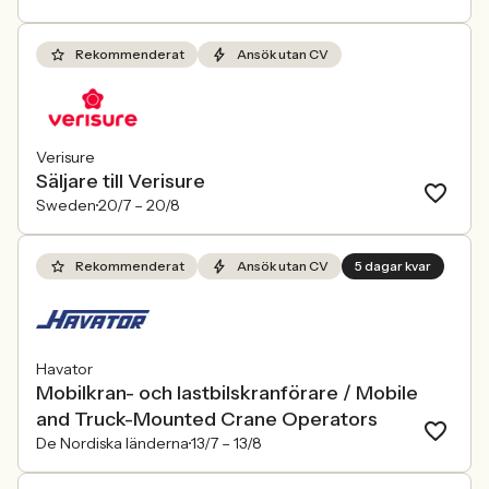
Rekommenderat
Ansök utan CV
Verisure
Säljare till Verisure
Sweden
20/7 –
20/8
Rekommenderat
Ansök utan CV
5 dagar kvar
Havator
Mobilkran- och lastbilskranförare / Mobile
and Truck-Mounted Crane Operators
De Nordiska länderna
13/7 –
13/8