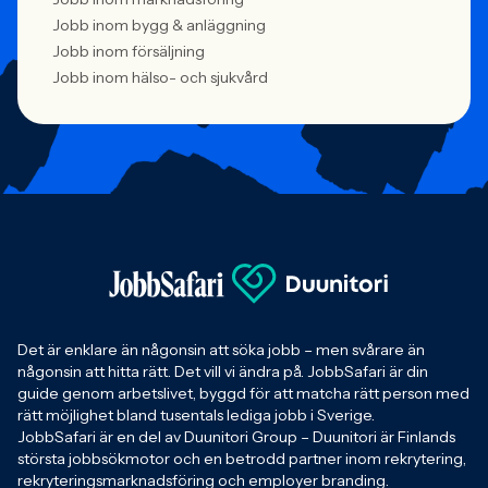
Jobb inom bygg & anläggning
Jobb inom försäljning
Jobb inom hälso- och sjukvård
Det är enklare än någonsin att söka jobb – men svårare än
någonsin att hitta rätt. Det vill vi ändra på. JobbSafari är din
guide genom arbetslivet, byggd för att matcha rätt person med
rätt möjlighet bland tusentals lediga jobb i Sverige.
JobbSafari är en del av Duunitori Group – Duunitori är Finlands
största jobbsökmotor och en betrodd partner inom rekrytering,
rekryteringsmarknadsföring och employer branding.