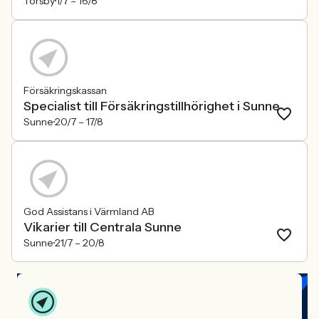
Torsby
1/7 –
16/8
Försäkringskassan
Specialist till Försäkringstillhörighet i Sunne
Sunne
20/7 –
17/8
God Assistans i Värmland AB
Vikarier till Centrala Sunne
Sunne
21/7 –
20/8