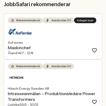
JobbSafari rekommenderar
Rekommenderat
Ansök utan CV
4 dagar kvar
AxFerries
Maskinchef
Åland
14/7 –
12/8
Rekommenderat
Ansök utan CV
Hitachi Energy Sweden AB
Intresseanmälan – Produktionsledare Power
Transformers
Ludvika
26/5 –
30/12