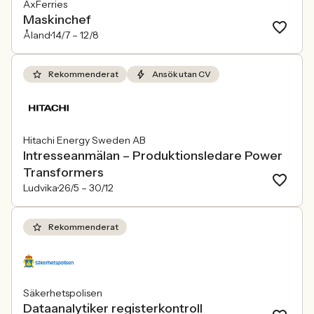
AxFerries
Maskinchef
Åland
14/7 –
12/8
Rekommenderat
Ansök utan CV
Hitachi Energy Sweden AB
Intresseanmälan – Produktionsledare Power
Transformers
Ludvika
26/5 –
30/12
Rekommenderat
Säkerhetspolisen
Dataanalytiker registerkontroll