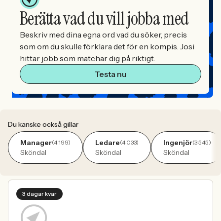
Berätta vad du vill jobba med
Beskriv med dina egna ord vad du söker, precis
som om du skulle förklara det för en kompis. Josi
hittar jobb som matchar dig på riktigt.
Testa nu
Du kanske också gillar
Manager
Ledare
Ingenjör
(4 199)
(4 033)
(3 545)
Sköndal
Sköndal
Sköndal
3 dagar kvar