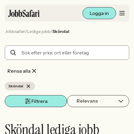
Logga in
/
/
Jobbsafari
Lediga jobb
Sköndal
Lediga jobb
Arbetsliv och karriär
För arbetsgivare
Rensa alla
Skapa annons
Sköndal
Relevans
Sök med AI
Filtrera
Ny här? Skapa konto
Sköndal lediga jobb