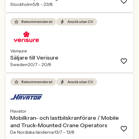
Stockholm
5/8 –
23/8
Rekommenderat
Ansök utan CV
Verisure
Säljare till Verisure
Sweden
20/7 –
20/8
Rekommenderat
Ansök utan CV
Havator
Mobilkran- och lastbilskranförare / Mobile
and Truck-Mounted Crane Operators
De Nordiska länderna
13/7 –
13/8