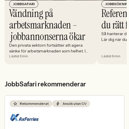
JOBBSÖKNIN
JOBBSAFARI
Referens
Vändning på
du rätt 
arbetsmarknaden –
jobbannonserna ökar
Så hanterar du
Lär dig när du
välja och hur 
Den privata sektorn fortsätter att agera
sänke för arbetsmarknaden som helhet. I
Lästid 3 min
Lästid 6 min
april minskade antalet jobbannonser i
Sverige med 5,02 procent. Det visar
Jobbindex från Jobbland och Jobbsafari.
JobbSafari rekommenderar
Rekommenderat
Ansök utan CV