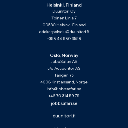
Helsinki, Finland
Duunitori Oy
Toinen Linja 7
00530 Helsinki, Finland
asiakaspalvelu@duunitori.fi
+358 44 980 3558
Oslo, Norway
JobbSafari AB
c/o Accountor AS
Tangen 75
4608 Kristiansand, Norge
info@jobbsafari.se
+46 70 314 59 79
jobbsafari.se
duunitori.fi