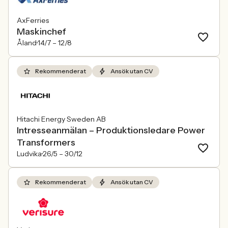
AxFerries
Maskinchef
Åland
14/7 –
12/8
Rekommenderat
Ansök utan CV
Hitachi Energy Sweden AB
Intresseanmälan – Produktionsledare Power
Transformers
Ludvika
26/5 –
30/12
Rekommenderat
Ansök utan CV