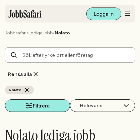
Logga in
/
/
Jobbsafari
Lediga jobb
Nolato
Lediga jobb
Arbetsliv och karriär
För arbetsgivare
Rensa alla
Skapa annons
Nolato
Relevans
Sök med AI
Filtrera
Ny här? Skapa konto
Nolato lediga jobb