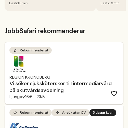
Lästid 3 min
Lästid 6 min
april minskade antalet jobbannonser i
Sverige med 5,02 procent. Det visar
Jobbindex från Jobbland och Jobbsafari.
JobbSafari rekommenderar
Rekommenderat
REGION KRONOBERG
Vi söker sjuksköterskor till intermediärvård
på akutvårdsavdelning
Ljungby
16/6 –
23/8
Rekommenderat
Ansök utan CV
5 dagar kvar