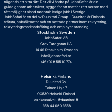
någonsin att hitta rätt. Det vill vi ändra på. JobbSafari är din
guide genom arbetslivet, byggd för att matcha rätt person med
rätt möjlighet bland tusentals lediga jobb i Sverige.
JobbSafari är en del av Duunitori Group – Duunitori är Finlands
största jobbsökmotor och en betrodd partner inom rekrytering,
rekryteringsmarknadsföring och employer branding.
Stockholm, Sweden
JobbSafari AB
Grev Turegatan 11A
114 46 Stockholm, Sweden
info@jobbsafari.se
+46 (0) 8 515 10 774
Helsinki, Finland
Duunitori Oy
Toinen Linja 7
00530 Helsinki, Finland
asiakaspalvelu@duunitori.fi
+358 44 980 3558