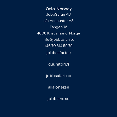
Oslo, Norway
JobbSafari AB
c/o Accountor AS
Tangen 75
4608 Kristiansand, Norge
info@jobbsafari.se
+46 70 314 59 79
jobbsafari.se
duunitori.fi
jobbsafari.no
allaloner.se
jobbland.se