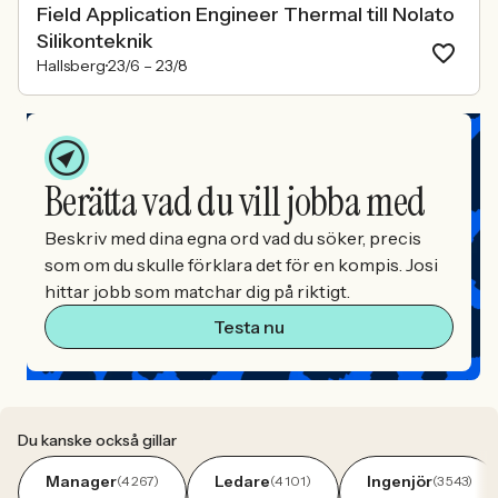
Field Application Engineer Thermal till Nolato
Silikonteknik
Hallsberg
23/6 –
23/8
Berätta vad du vill jobba med
Beskriv med dina egna ord vad du söker, precis
som om du skulle förklara det för en kompis. Josi
hittar jobb som matchar dig på riktigt.
Testa nu
Du kanske också gillar
Manager
Ledare
Ingenjör
(4 267)
(4 101)
(3 543)