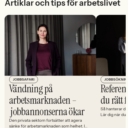
Artiklar och tips för arbetslivet
JOBBSÖKNIN
JOBBSAFARI
Referens
Vändning på
du rätt 
arbetsmarknaden –
jobbannonserna ökar
Så hanterar du
Lär dig när du
välja och hur 
Den privata sektorn fortsätter att agera
sänke för arbetsmarknaden som helhet. I