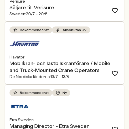
Verisure
Säljare till Verisure
Sweden
20/7 –
20/8
Rekommenderat
Ansök utan CV
Havator
Mobilkran- och lastbilskranförare / Mobile
and Truck-Mounted Crane Operators
De Nordiska länderna
13/7 –
13/8
Rekommenderat
Ny
Etra Sweden
Managing Director - Etra Sweden