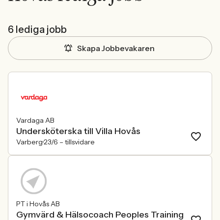
6 lediga jobb
Skapa Jobbevakaren
Vardaga AB
Undersköterska till Villa Hovås
Varberg
23/6 –
tillsvidare
PT i Hovås AB
Gymvärd & Hälsocoach Peoples Training