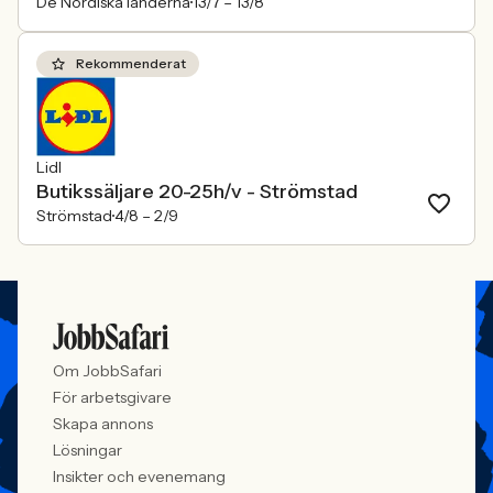
De Nordiska länderna
13/7 –
13/8
Rekommenderat
Lidl
Butikssäljare 20-25h/v - Strömstad
Strömstad
4/8 –
2/9
Om JobbSafari
För arbetsgivare
Skapa annons
Lösningar
Insikter och evenemang