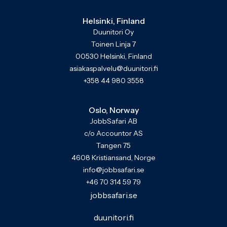
Helsinki, Finland
Duunitori Oy
Toinen Linja 7
00530 Helsinki, Finland
asiakaspalvelu@duunitori.fi
+358 44 980 3558
Oslo, Norway
JobbSafari AB
c/o Accountor AS
Tangen 75
4608 Kristiansand, Norge
info@jobbsafari.se
+46 70 314 59 79
jobbsafari.se
duunitori.fi