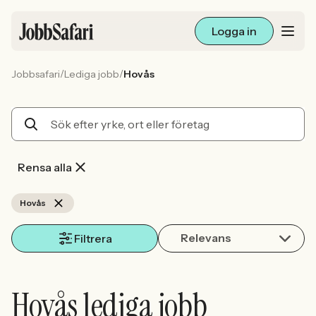
Logga in
/
/
Jobbsafari
Lediga jobb
Hovås
Lediga jobb
Arbetsliv och karriär
För arbetsgivare
Rensa alla
Skapa annons
Hovås
Relevans
Sök med AI
Filtrera
Ny här? Skapa konto
Hovås lediga jobb