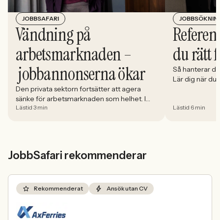
JOBBSÖKNIN
JOBBSAFARI
Referens
Vändning på
du rätt 
arbetsmarknaden –
jobbannonserna ökar
Så hanterar du
Lär dig när du
välja och hur 
Den privata sektorn fortsätter att agera
sänke för arbetsmarknaden som helhet. I
Lästid 3 min
Lästid 6 min
april minskade antalet jobbannonser i
Sverige med 5,02 procent. Det visar
Jobbindex från Jobbland och Jobbsafari.
JobbSafari rekommenderar
Rekommenderat
Ansök utan CV