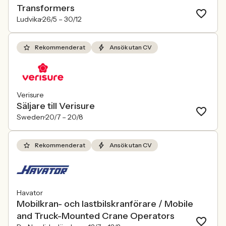
Transformers
Ludvika
26/5 –
30/12
Rekommenderat
Ansök utan CV
Verisure
Säljare till Verisure
Sweden
20/7 –
20/8
Rekommenderat
Ansök utan CV
Havator
Mobilkran- och lastbilskranförare / Mobile
and Truck-Mounted Crane Operators