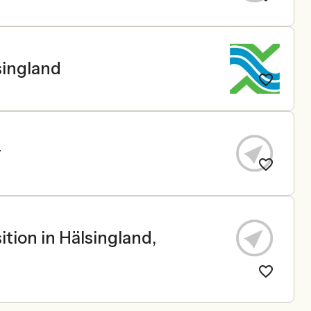
singland
r
ition in Hälsingland,