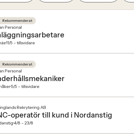
Rekommenderat
an Personal
läggningsarbetare
näs
11/5 –
tillsvidare
Rekommenderat
an Personal
derhållsmekaniker
nåker
5/5 –
tillsvidare
inglands Rekrytering AB
C-operatör till kund i Nordanstig
danstig
4/8 –
23/8