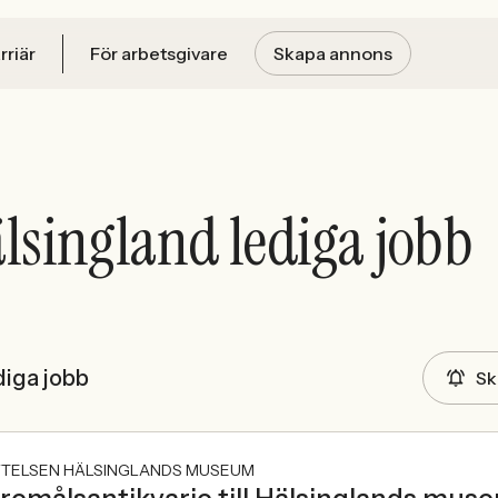
rriär
För arbetsgivare
Skapa annons
lsingland lediga jobb
diga jobb
Sk
FTELSEN HÄLSINGLANDS MUSEUM