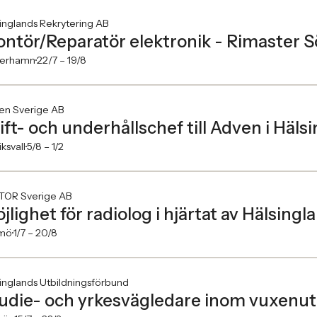
inglands Rekrytering AB
ntör/Reparatör elektronik - Rimaster
erhamn
22/7 –
19/8
en Sverige AB
ift- och underhållschef till Adven i Häls
ksvall
5/8 –
1/2
TOR Sverige AB
jlighet för radiolog i hjärtat av Hälsingl
mö
1/7 –
20/8
inglands Utbildningsförbund
udie- och yrkesvägledare inom vuxenut