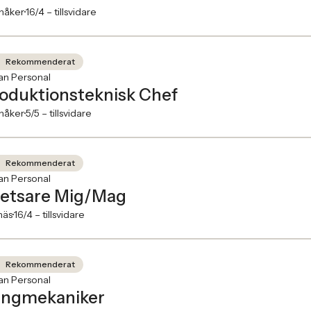
nåker
16/4 –
tillsvidare
Rekommenderat
an Personal
oduktionsteknisk Chef
nåker
5/5 –
tillsvidare
Rekommenderat
an Personal
etsare Mig/Mag
näs
16/4 –
tillsvidare
Rekommenderat
an Personal
ngmekaniker