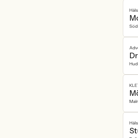
Häls
Mo
Söd
Adv
Dr
Hudi
KLE
Mö
Mal
Häls
St