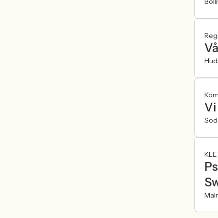
Boll
Reg
Vå
Hudi
Kom
Vi
Söd
KLE
Ps
S
Mal