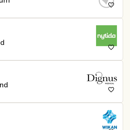
eum
nd
and