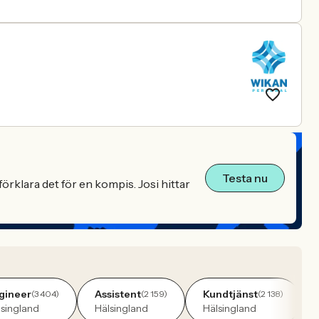
Testa nu
örklara det för en kompis. Josi hittar
gineer
Assistent
Kundtjänst
(3 404)
(2 159)
(2 138)
lsingland
Hälsingland
Hälsingland