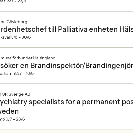
näs
15/7 –
23/8
ion Gävleborg
rdenhetschef till Palliativa enheten Häl
ksvall
3/8 –
30/8
munalförbundet Hälsingland
 söker en Brandinspektör/Brandingenjö
erhamn
2/7 –
16/8
TOR Sverige AB
ychiatry specialists for a permanent pos
weden
mö
9/7 –
28/8