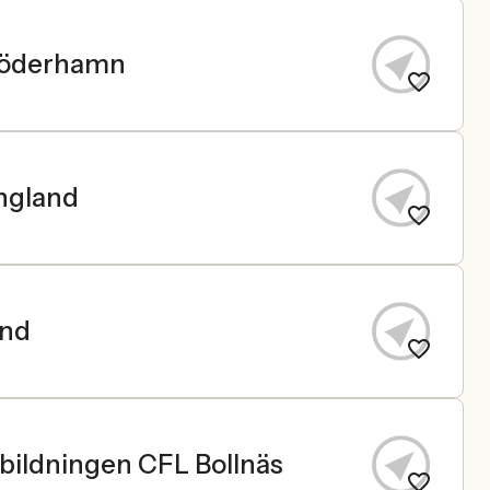
 Söderhamn
ingland
and
bildningen CFL Bollnäs