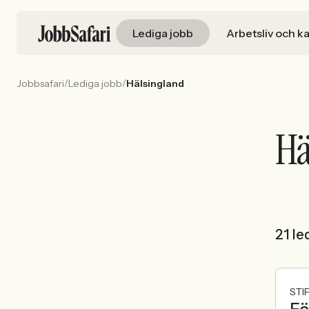
Lediga jobb
Arbetsliv och ka
/
/
Jobbsafari
Lediga jobb
Hälsingland
Hä
21 le
STI