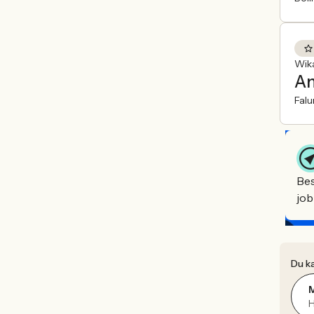
Wik
An
Falu
Bes
job
Du ka
H