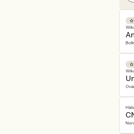
Wik
An
Boll
Wik
Un
Ova
Häls
CN
Nor