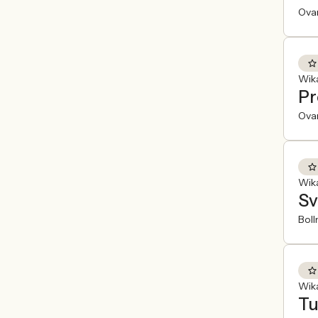
Ova
Wik
Pr
Ova
Wik
Sv
Boll
Wik
Tu