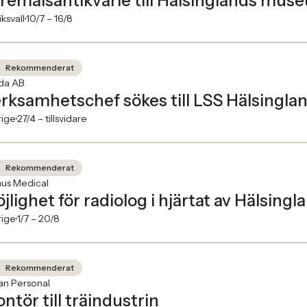
remålsantikvarie till Hälsinglands mus
ksvall
10/7 –
16/8
Rekommenderat
ida AB
rksamhetschef sökes till LSS Hälsingla
rige
27/4 –
tillsvidare
Rekommenderat
nus Medical
jlighet för radiolog i hjärtat av Hälsingl
rige
1/7 –
20/8
Rekommenderat
an Personal
ntör till träindustrin