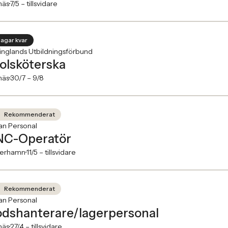
näs
7/5 –
tillsvidare
dagar kvar
inglands Utbildningsförbund
olsköterska
näs
30/7 –
9/8
Rekommenderat
an Personal
C-Operatör
erhamn
11/5 –
tillsvidare
Rekommenderat
an Personal
dshanterare/lagerpersonal
näs
27/4 –
tillsvidare