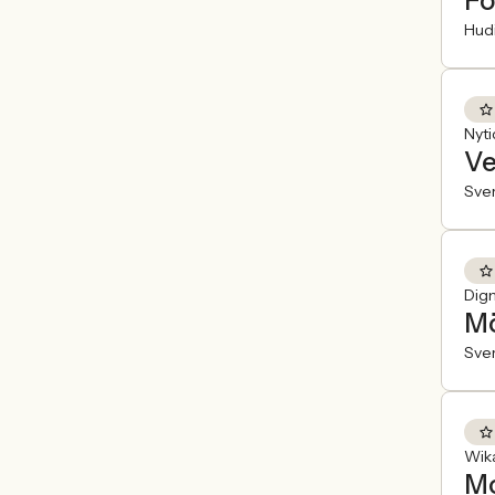
Fö
Hudi
Nyt
Ve
Sve
Dig
Mö
Sve
Wik
Mo