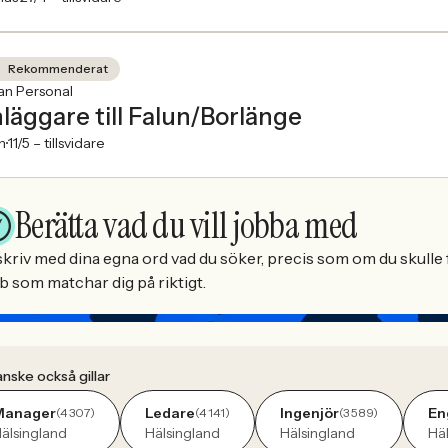
Rekommenderat
an Personal
läggare till Falun/Borlänge
n
11/5 –
tillsvidare
Berätta vad du vill jobba med
kriv med dina egna ord vad du söker, precis som om du skulle f
b som matchar dig på riktigt.
nske också gillar
Manager
Ledare
Ingenjör
En
(4 307)
(4 141)
(3 589)
älsingland
Hälsingland
Hälsingland
Hä