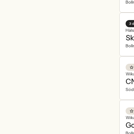
Boll
3 
Häls
Sk
Boll
Wik
CN
Söd
Wik
Go
Boll