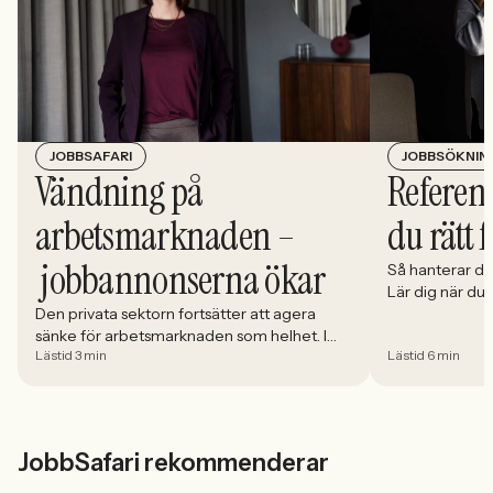
JOBBSÖKNIN
JOBBSAFARI
Referens
Vändning på
du rätt 
arbetsmarknaden –
jobbannonserna ökar
Så hanterar du
Lär dig när du
välja och hur 
Den privata sektorn fortsätter att agera
sänke för arbetsmarknaden som helhet. I
Lästid 3 min
Lästid 6 min
april minskade antalet jobbannonser i
Sverige med 5,02 procent. Det visar
Jobbindex från Jobbland och Jobbsafari.
JobbSafari rekommenderar