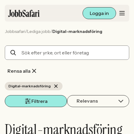
Logga in
/
/
Jobbsafari
Lediga jobb
Digital-marknadsföring
Lediga jobb
Arbetsliv och karriär
För arbetsgivare
Rensa alla
Skapa annons
Digital-marknadsföring
Relevans
Sök med AI
Filtrera
Ny här? Skapa konto
Digital-marknadsföring