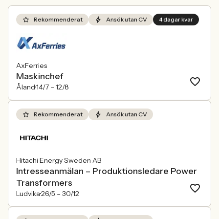
Rekommenderat
Ansök utan CV
4 dagar kvar
AxFerries
Maskinchef
Åland
14/7 –
12/8
Rekommenderat
Ansök utan CV
Hitachi Energy Sweden AB
Intresseanmälan – Produktionsledare Power
Transformers
Ludvika
26/5 –
30/12