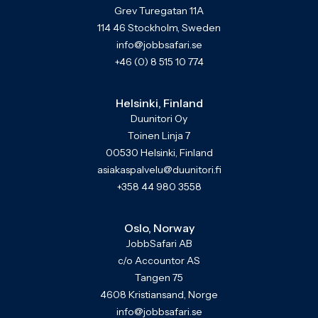
Grev Turegatan 11A
114 46 Stockholm, Sweden
info@jobbsafari.se
+46 (0) 8 515 10 774
Helsinki, Finland
Duunitori Oy
Toinen Linja 7
00530 Helsinki, Finland
asiakaspalvelu@duunitori.fi
+358 44 980 3558
Oslo, Norway
JobbSafari AB
c/o Accountor AS
Tangen 75
4608 Kristiansand, Norge
info@jobbsafari.se