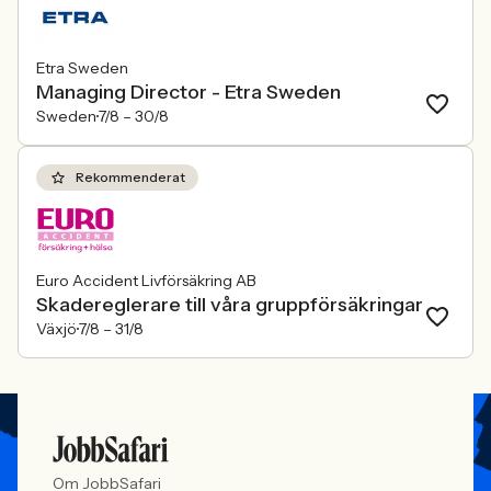
Etra Sweden
Managing Director - Etra Sweden
Sweden
7/8 –
30/8
Rekommenderat
Euro Accident Livförsäkring AB
Skadereglerare till våra gruppförsäkringar
Växjö
7/8 –
31/8
Om JobbSafari