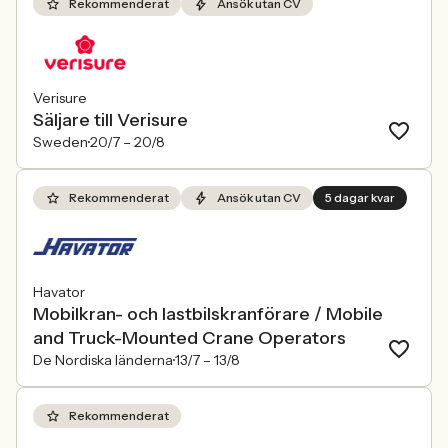
Rekommenderat
Ansök utan CV
Verisure
Säljare till Verisure
Sweden
20/7 –
20/8
Rekommenderat
Ansök utan CV
5 dagar kvar
Havator
Mobilkran- och lastbilskranförare / Mobile
and Truck-Mounted Crane Operators
De Nordiska länderna
13/7 –
13/8
Rekommenderat