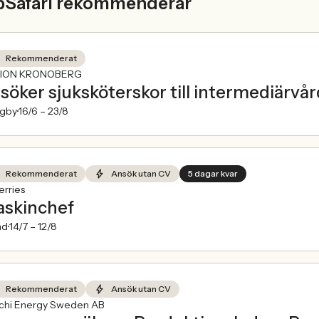
bSafari rekommenderar
Rekommenderat
ION KRONOBERG
 söker sjuksköterskor till intermediärv
ngby
16/6 –
23/8
Rekommenderat
Ansök utan CV
5 dagar kvar
rries
skinchef
nd
14/7 –
12/8
Rekommenderat
Ansök utan CV
achi Energy Sweden AB