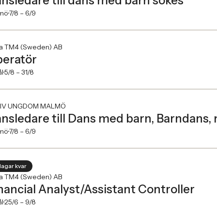
nsledare till dans med barn sökes
mö
7/8 –
6/9
a TM4 (Sweden) AB
eratör
l
5/8 –
31/8
IV UNGDOM MALMÖ
nsledare till Dans med barn, Barndans,
mö
7/8 –
6/9
dagar kvar
a TM4 (Sweden) AB
nancial Analyst/Assistant Controller
l
25/6 –
9/8