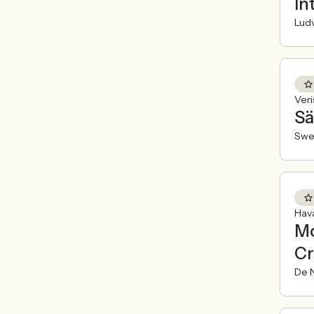
In
Ludv
Veri
Sä
Swe
Hav
Mo
Cr
De N