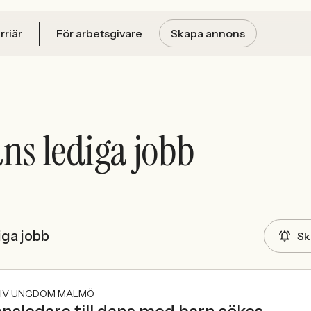
rriär
För arbetsgivare
Skapa annons
ns lediga jobb
iga jobb
Sk
IV UNGDOM MALMÖ