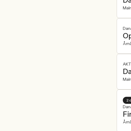
Da
Mal
Dan
Op
Åmå
AKT
Da
Mal
2 
Dan
Fi
Åmå