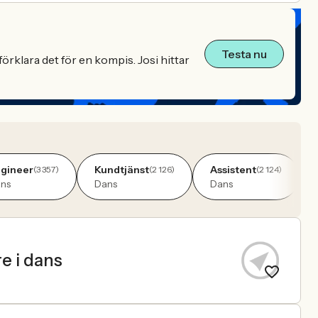
Testa nu
örklara det för en kompis. Josi hittar
gineer
Kundtjänst
Assistent
(3 357)
(2 126)
(2 124)
ns
Dans
Dans
e i dans