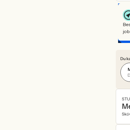
Bes
job
Du ka
D
STU
Me
Skö