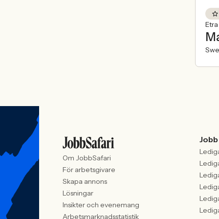
Etr
Ma
Swe
Jobb
Ledig
Om JobbSafari
Ledig
För arbetsgivare
Ledig
Skapa annons
Ledig
Lösningar
Ledig
Insikter och evenemang
Ledig
Arbetsmarknadsstatistik