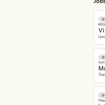
Job
REG
Vi
Lju
AxFe
Ma
Åla
Hit