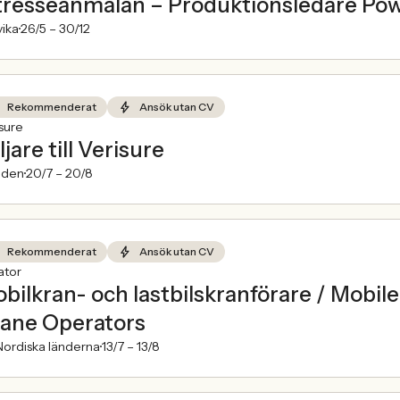
tresseanmälan – Produktionsledare Po
ika
26/5 –
30/12
Rekommenderat
Ansök utan CV
sure
ljare till Verisure
den
20/7 –
20/8
Rekommenderat
Ansök utan CV
ator
bilkran- och lastbilskranförare / Mobi
ane Operators
ordiska länderna
13/7 –
13/8