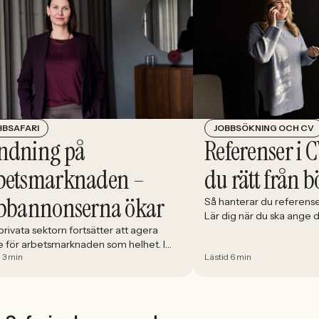
JOBBSÖKNING OCH CV
BBSAFARI
Referenser i C
ndning på
du rätt från b
betsmarknaden –
bbannonserna ökar
Så hanterar du referense
Lär dig när du ska ange
välja och hur du förbere
rivata sektorn fortsätter att agera
e för arbetsmarknaden som helhet. I
 3 min
Lästid 6 min
 minskade antalet jobbannonser i
ige med 5,02 procent. Det visar
index från Jobbland och Jobbsafari.