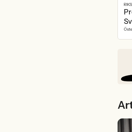
RIK
Pr
Sv
Öst
Art