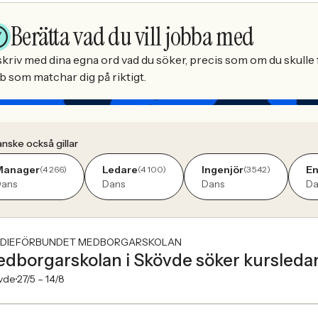
Berätta vad du vill jobba med
kriv med dina egna ord vad du söker, precis som om du skulle f
b som matchar dig på riktigt.
nske också gillar
Manager
Ledare
Ingenjör
En
(4 266)
(4 100)
(3 542)
ans
Dans
Dans
Da
DIEFÖRBUNDET MEDBORGARSKOLAN
dborgarskolan i Skövde söker kursledar
vde
27/5 –
14/8