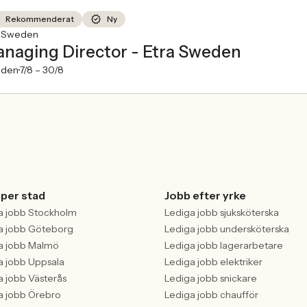
Rekommenderat
Ny
a Sweden
naging Director - Etra Sweden
den
7/8 –
30/8
 per stad
Jobb efter yrke
a jobb Stockholm
Lediga jobb sjuksköterska
a jobb Göteborg
Lediga jobb undersköterska
a jobb Malmö
Lediga jobb lagerarbetare
a jobb Uppsala
Lediga jobb elektriker
a jobb Västerås
Lediga jobb snickare
a jobb Örebro
Lediga jobb chaufför