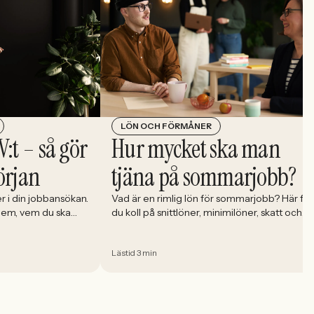
LÖN OCH FÖRMÅNER
V:t – så gör
Hur mycket ska man
örjan
tjäna på sommarjobb?
r i din jobbansökan.
Vad är en rimlig lön för sommarjobb? Här får
 dem, vem du ska
du koll på snittlöner, minimilöner, skatt och
der dem rätt.
vad du ska tänka på innan du skriver på.
Lästid 3 min