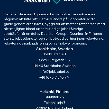
Det är enklare än någonsin att söka jobb – men svårare än
någonsin att hitta rätt. Det vill vi ändra på. JobbSafari är din
guide genom arbetslivet, byggd för att matcha rätt person med
rätt möjlighet bland tusentals lediga jobb i Sverige.
JobbSafari är en del av Duunitori Group – Duunitori är Finlands
största jobbsökmotor och en betrodd partner inom rekrytering,
rekryteringsmarknadsföring och employer branding.
Stockholm, Sweden
JobbSafari AB
Grev Turegatan 11A
114 46 Stockholm, Sweden
info@jobbsafari.se
+46 (0) 8 515 10 774
Helsinki, Finland
Duunitori Oy
Toinen Linja 7
00530 Helsinki, Finland