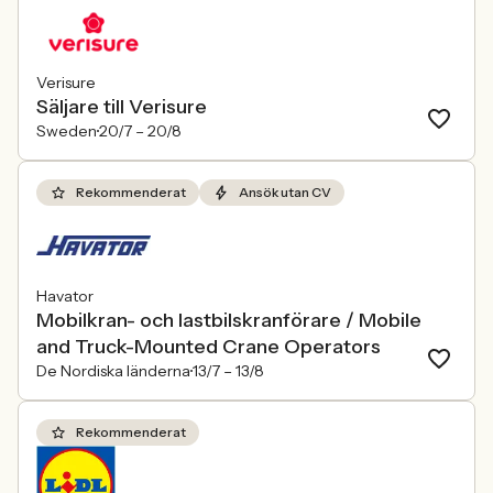
Verisure
Säljare till Verisure
Sweden
20/7 –
20/8
Rekommenderat
Ansök utan CV
Havator
Mobilkran- och lastbilskranförare / Mobile
and Truck-Mounted Crane Operators
De Nordiska länderna
13/7 –
13/8
Rekommenderat