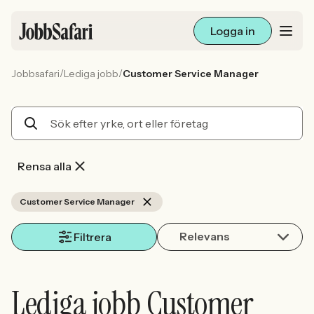
Logga in
/
/
Jobbsafari
Lediga jobb
Customer Service Manager
Lediga jobb
Arbetsliv och karriär
För arbetsgivare
Rensa alla
Skapa annons
Customer Service Manager
Relevans
Sök med AI
Filtrera
Ny här? Skapa konto
Lediga jobb Customer