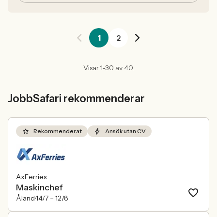
1
2
Visar 1-30 av 40.
JobbSafari rekommenderar
Rekommenderat
Ansök utan CV
AxFerries
Maskinchef
Åland
14/7 –
12/8