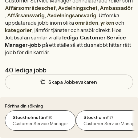
Customer Service Manager och relaterade roller som
Affärsområdeschef
,
Avdelningschef
,
Ambassadör
,
Affärsansvarig
,
Avdelningsansvarig
. Utforska
uppdaterade jobb inom olika
områden
,
yrken
och
kategorier
, jämför tjänster och ansök direkt. Hos
Jobbsafari samlar vi alla
lediga
Customer Service
Manager-jobb
på ett ställe så att du snabbt hittar rätt
jobb för din karriär.
40 lediga jobb
Skapa Jobbevakaren
Förfina din sökning
Stockholms län
Stockholm
(19)
(17)
Customer Service Manager
Customer Service Manage