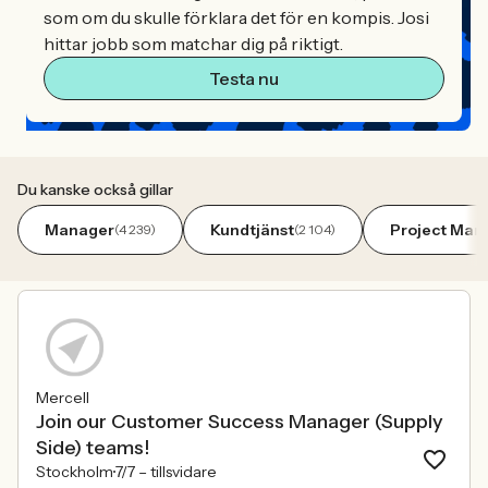
som om du skulle förklara det för en kompis. Josi
hittar jobb som matchar dig på riktigt.
Testa nu
Du kanske också gillar
Manager
Kundtjänst
Project Man
(4 239)
(2 104)
Mercell
Join our Customer Success Manager (Supply
Side) teams!
Stockholm
7/7 –
tillsvidare