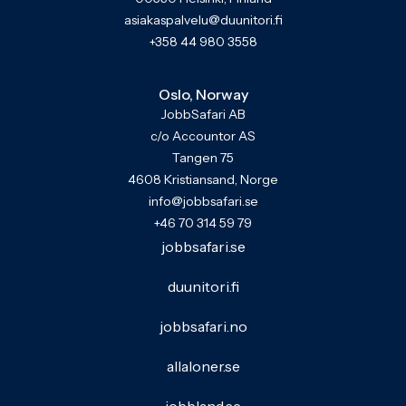
asiakaspalvelu@duunitori.fi
+358 44 980 3558
Oslo, Norway
JobbSafari AB
c/o Accountor AS
Tangen 75
4608 Kristiansand, Norge
info@jobbsafari.se
+46 70 314 59 79
jobbsafari.se
duunitori.fi
jobbsafari.no
allaloner.se