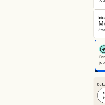
Väst
Infr
Me
Sto
Bes
job
Du ka
I