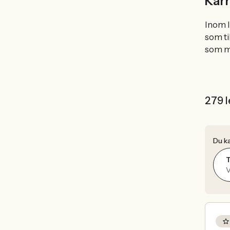
Karr
Inom I
som ti
som m
279 l
Du ka
T
V