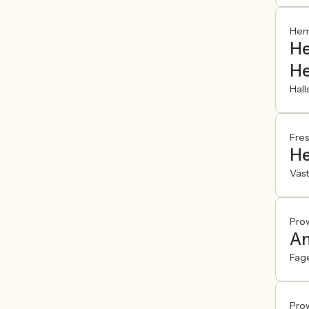
Hemf
He
He
Hal
Fre
He
Väst
Pro
An
Fag
Pro