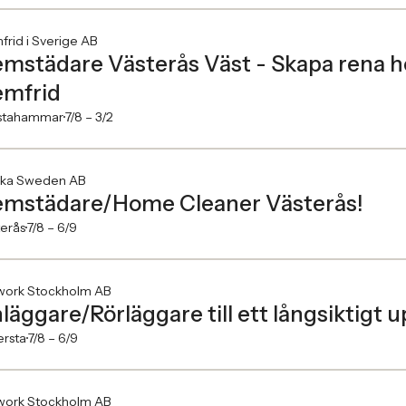
rid i Sverige AB
mstädare Västerås Väst - Skapa rena 
mfrid
lstahammar
7/8 –
3/2
ska Sweden AB
mstädare/Home Cleaner Västerås!
erås
7/8 –
6/9
work Stockholm AB
läggare/Rörläggare till ett långsiktigt u
ersta
7/8 –
6/9
work Stockholm AB