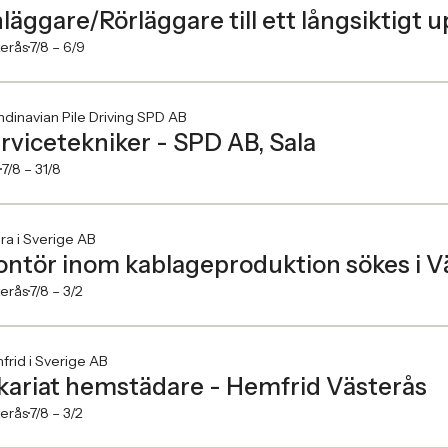
läggare/Rörläggare till ett långsiktigt u
erås
7/8 –
6/9
dinavian Pile Driving SPD AB
rvicetekniker - SPD AB, Sala
7/8 –
31/8
ra i Sverige AB
ntör inom kablageproduktion sökes i V
erås
7/8 –
3/2
rid i Sverige AB
kariat hemstädare - Hemfrid Västerås
erås
7/8 –
3/2