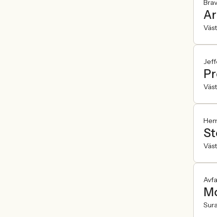
Brav
Ar
Väst
Jeff
Pr
Väst
Hemf
St
Väst
Avfa
Mo
Sur