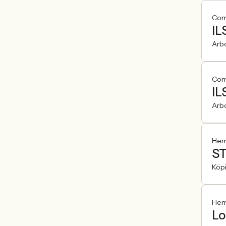
Com
IL
Arb
Com
IL
Arb
Hemf
ST
Köp
Hemf
Lo