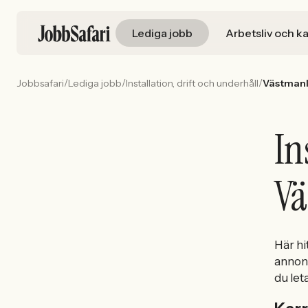
Lediga jobb
Arbetsliv och ka
/
/
/
Jobbsafari
Lediga jobb
Installation, drift och underhåll
Västmanl
In
Vä
Här hi
annons
du let