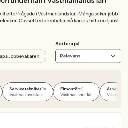
 och underhåll i Västmanlands län
rskilt efterfrågade i Västmanlands län. Många söker jobb
tekniker
. Oavsett erfarenhetsnivå kan du hitta en tjänst
Sortera på
Relevans
apa Jobbevakaren
Servicetekniker
Elmontör
Arbetsled
(8)
(6)
Västmanlands län
Västmanlands län
Västmanlan