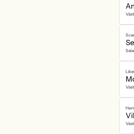
An
Väst
Scan
Se
Sala
Libe
Mo
Väst
Hemf
Vi
Väst