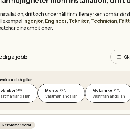
iärmöjligheter inom Installation, drift
nstallation, drift och underhåll finns flera yrken som är sä
ll exempel
Ingenjör
,
Engineer
,
Tekniker
,
Technician
,
Fält
atchar dina ambitioner.
ediga jobb
Sk
nske också gillar
ekniker
Montör
Mekaniker
(46)
(24)
(10)
ästmanlands län
Västmanlands län
Västmanlands län
Rekommenderat