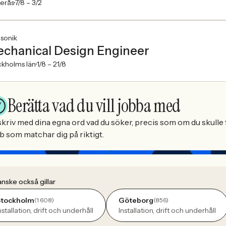
erås
7/8 –
3/2
asonik
chanical Design Engineer
ckholms län
1/8 –
21/8
Berätta vad du vill jobba med
kriv med dina egna ord vad du söker, precis som om du skulle f
b som matchar dig på riktigt.
nske också gillar
Stockholm
Göteborg
(1 608)
(856)
nstallation, drift och underhåll
Installation, drift och underhåll