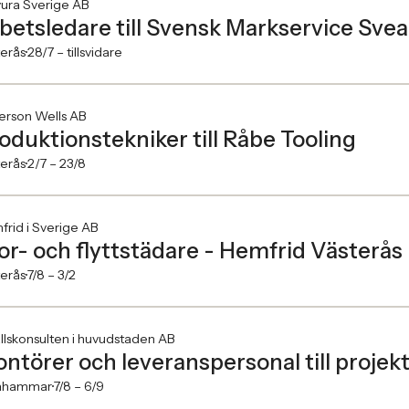
ura Sverige AB
betsledare till Svensk Markservice Sve
erås
28/7 –
tillsvidare
erson Wells AB
oduktionstekniker till Råbe Tooling
erås
2/7 –
23/8
rid i Sverige AB
or- och flyttstädare - Hemfrid Västerås
erås
7/8 –
3/2
llskonsulten i huvudstaden AB
ntörer och leveranspersonal till projekt
ahammar
7/8 –
6/9