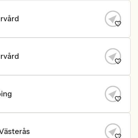
ervård
ervård
ing
 Västerås