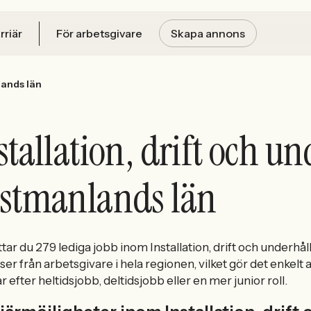
rriär
För arbetsgivare
Skapa annons
ands län
stallation, drift och u
stmanlands län
ttar du 279 lediga jobb inom Installation, drift och underhål
er från arbetsgivare i hela regionen, vilket gör det enkelt a
ar efter heltidsjobb, deltidsjobb eller en mer junior roll.