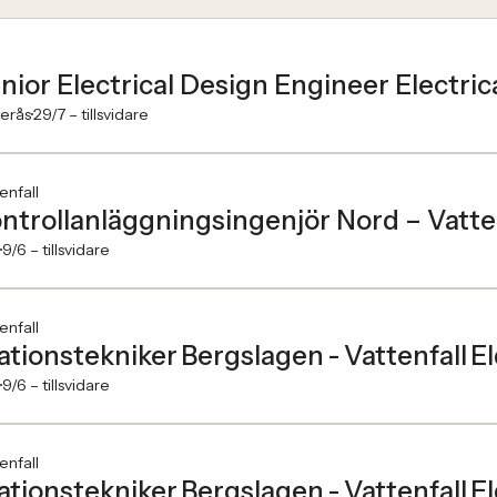
nior Electrical Design Engineer Electri
erås
29/7 –
tillsvidare
enfall
ntrollanläggningsingenjör Nord – Vatten
9/6 –
tillsvidare
enfall
ationstekniker Bergslagen - Vattenfall El
9/6 –
tillsvidare
enfall
ationstekniker Bergslagen - Vattenfall El