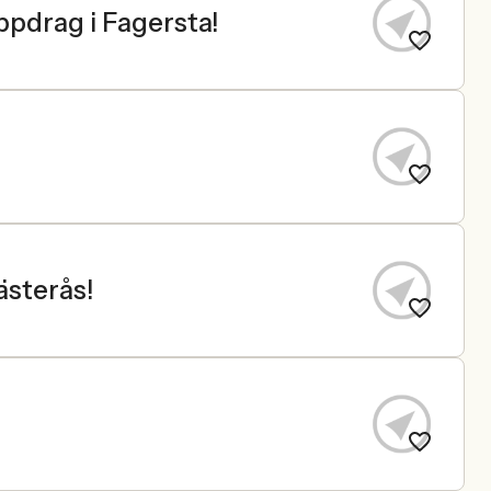
ppdrag i Fagersta!
ästerås!