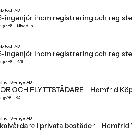
bitech AB
S-ingenjör inom registrering och regist
oga
7/8 –
tillsvidare
bitech AB
S-ingenjör inom registrering och regist
oga
7/8 –
4/9
rid i Sverige AB
OR OCH FLYTTSTÄDARE - Hemfrid Köp
ing
7/8 –
3/2
rid i Sverige AB
kalvårdare i privata bostäder - Hemfrid