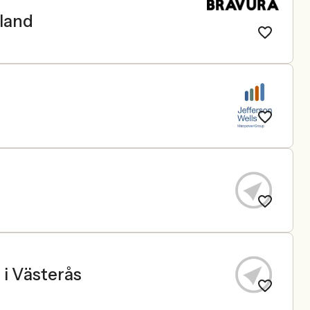
aland
 i Västerås