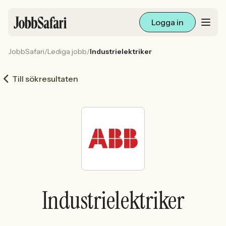
Logga in
JobbSafari
/
Lediga jobb
/
Industrielektriker
Lediga jobb
Till sökresultaten
Arbetsliv och karriär
För arbetsgivare
Skapa annons
Sök med AI
Industrielektriker
Ny här? Skapa konto