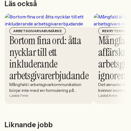
Läs också
ARBETSGIVARVARUMÄRKE
REKRYTERING
Bortom fina ord: åtta
Mångfald
nycklar till ett
affärskrit
inkluderande
arbetsgiv
arbetsgivarerbjudande
ignorera
Mångfald i arbetsgivarkommunikation
Det senaste dece
börjar inte med en formulering på
kvinnor inom tech 
Lästid 7 min
Lästid 6 min
karriärsidan. Den börjar i hur rekryteringen
stadigt på 30%. S
faktiskt fungerar: vem som får syn på
allt större del av
jobbet, vem som vågar söka och vilka
i. Åsa Johansen, 
meriter som räknas. När kandidater blir
Women in Tech, 
mer medvetna, regelverken skärps och
andelen kvinnor 
Liknande jobb
konkurrensen om rätt kompetens
ren affärsrisk.