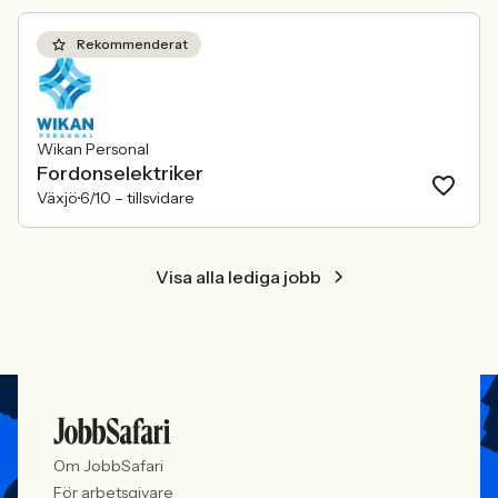
förändras räcker det inte längre att säga
att alla är välkomna. Arbetsgivare
behöver kunna visa vad det betyder i
Rekommenderat
praktiken.
Wikan Personal
Fordonselektriker
Växjö
6/10 –
tillsvidare
Visa alla lediga jobb
Om JobbSafari
För arbetsgivare