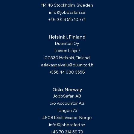
114 46 Stockholm, Sweden
info@jobbsafari.se
+46 (0) 8 515 10 774
Helsinki, Finland
Duunitori Oy
Toinen Linja 7
00530 Helsinki, Finland
asiakaspalvelu@duunitori.fi
+358 44 980 3558
Oslo, Norway
JobbSafari AB
c/o Accountor AS
Tangen 75
4608 Kristiansand, Norge
info@jobbsafari.se
+46 70 314 59 79