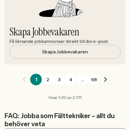
Skapa Jobbevakaren
Få liknande jobbannonser direkt till din e-post.
Skapa Jobbevakaren
1
2
3
4
...
68
Visar 1-30 av 2 011.
FAQ: Jobba som Fälttekniker – allt du
behöver veta