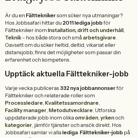
Är du en
Fälttekniker
som söker nya utmaningar?
Hos Jobbsafari hittar du
2011 lediga jobb
för
Fälttekniker inom
Installation, drift och underhåll
,
Teknik
– hos både stora och små
arbetsgivare
.
Oavsett om du söker heltid, deltid, vikariat eller
distansjobb, finns det möjligheter som passar din
erfarenhet och kompetens.
Upptäck aktuella Fälttekniker-jobb
Varje vecka publiceras
332 nya jobbannonser
för
Fälttekniker och relaterade roller som
Processledare
,
Kvalitetssamordnare
,
Facility manager
,
Metodutvecklare
. Utforska
uppdaterade jobb inom olika
områden
,
yrken
och
kategorier
, jämför tjänster och ansök direkt. Hos
Jobbsafari samlar vi alla
lediga
Fälttekniker-jobb
på