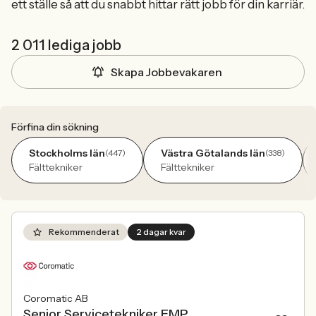
ett ställe så att du snabbt hittar rätt jobb för din karriär.
2 011 lediga jobb
Skapa Jobbevakaren
Förfina din sökning
Stockholms län
Västra Götalands län
(447)
(338)
Fälttekniker
Fälttekniker
Rekommenderat
2 dagar kvar
Coromatic AB
Senior Servicetekniker EMP