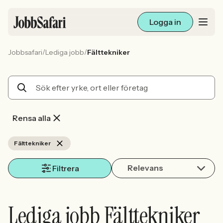
Logga in
/
/
Jobbsafari
Lediga jobb
Fälttekniker
Lediga jobb
Arbetsliv och karriär
För arbetsgivare
Rensa alla
Skapa annons
Fälttekniker
Relevans
Sök med AI
Filtrera
Ny här? Skapa konto
Lediga jobb Fälttekniker