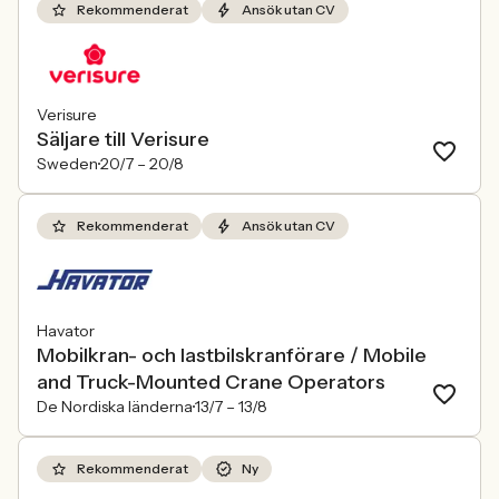
Rekommenderat
Ansök utan CV
Verisure
Säljare till Verisure
Sweden
20/7 –
20/8
Rekommenderat
Ansök utan CV
Havator
Mobilkran- och lastbilskranförare / Mobile
and Truck-Mounted Crane Operators
De Nordiska länderna
13/7 –
13/8
Rekommenderat
Ny