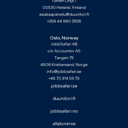
Toinen Linja 7
00530 Helsinki, Finland
asiakaspalvelu@duunitori.fi
+358 44 980 3558
Oslo, Norway
JobbSafari AB
c/o Accountor AS
Tangen 75
4608 Kristiansand, Norge
info@jobbsafari.se
+46 70 314 59 79
jobbsafari.se
duunitori.fi
jobbsafari.no
allaloner.se