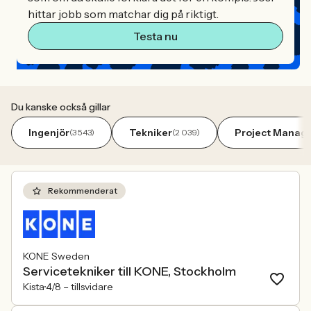
hittar jobb som matchar dig på riktigt.
Testa nu
Du kanske också gillar
Ingenjör
Tekniker
Project Manag
(3 543)
(2 039)
Rekommenderat
KONE Sweden
Servicetekniker till KONE, Stockholm
Kista
4/8 –
tillsvidare