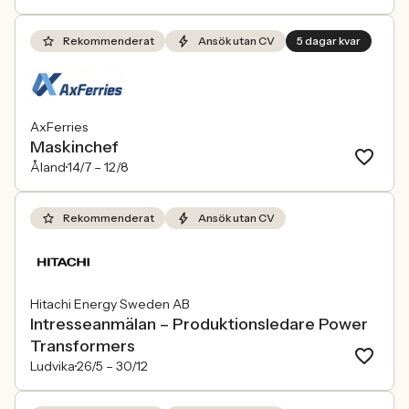
Rekommenderat
Ansök utan CV
5 dagar kvar
AxFerries
Maskinchef
Åland
14/7 –
12/8
Rekommenderat
Ansök utan CV
Hitachi Energy Sweden AB
Intresseanmälan – Produktionsledare Power
Transformers
Ludvika
26/5 –
30/12