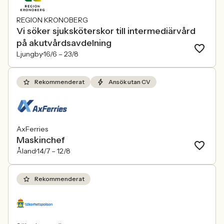
REGION KRONOBERG
Vi söker sjuksköterskor till intermediärvård
på akutvårdsavdelning
Ljungby
16/6 –
23/8
Rekommenderat
Ansök utan CV
AxFerries
Maskinchef
Åland
14/7 –
12/8
Rekommenderat