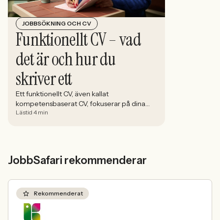
JOBBSÖKNING OCH CV
Funktionellt CV – vad
det är och hur du
skriver ett
Ett funktionellt CV, även kallat
kompetensbaserat CV, fokuserar på dina
Lästid 4 min
färdigheter och kompetenser snarare än
din arbetslivshistorik.
JobbSafari rekommenderar
Rekommenderat