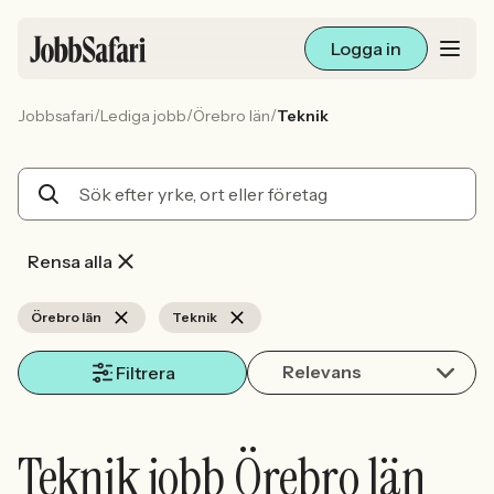
Logga in
/
/
/
Jobbsafari
Lediga jobb
Örebro län
Teknik
Lediga jobb
Arbetsliv och karriär
För arbetsgivare
Rensa alla
Skapa annons
Örebro län
Teknik
Relevans
Sök med AI
Filtrera
Ny här? Skapa konto
Teknik jobb Örebro län