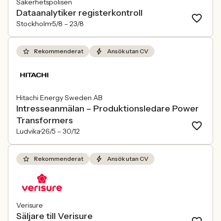
Säkerhetspolisen
Dataanalytiker registerkontroll
Stockholm
5/8 –
23/8
Rekommenderat
Ansök utan CV
Hitachi Energy Sweden AB
Intresseanmälan – Produktionsledare Power
Transformers
Ludvika
26/5 –
30/12
Rekommenderat
Ansök utan CV
Verisure
Säljare till Verisure