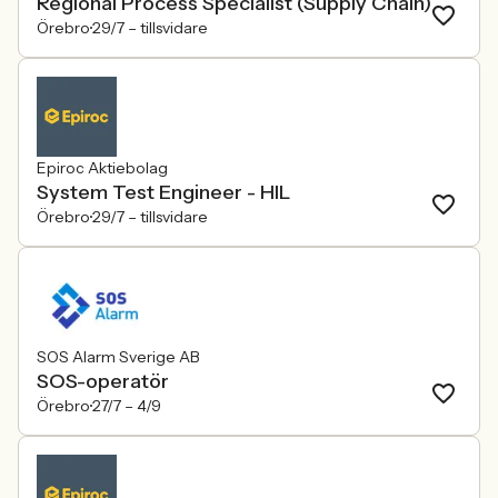
Regional Process Specialist (Supply Chain)
Örebro
29/7 –
tillsvidare
Epiroc Aktiebolag
System Test Engineer - HIL
Örebro
29/7 –
tillsvidare
SOS Alarm Sverige AB
SOS-operatör
Örebro
27/7 –
4/9