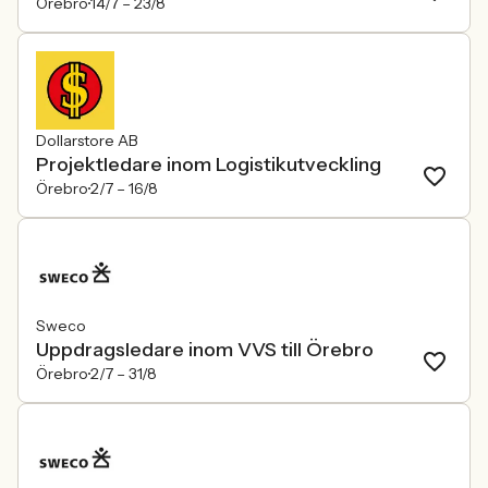
Örebro
14/7 –
23/8
Dollarstore AB
Projektledare inom Logistikutveckling
Örebro
2/7 –
16/8
Sweco
Uppdragsledare inom VVS till Örebro
Örebro
2/7 –
31/8