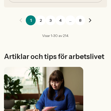
1
2
3
4
...
8
Visar 1-30 av 214.
Artiklar och tips för arbetslivet