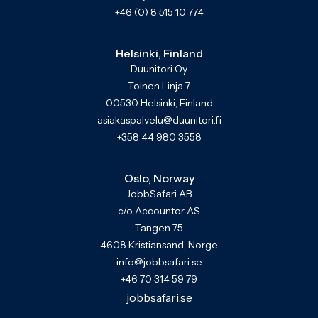
+46 (0) 8 515 10 774
Helsinki, Finland
Duunitori Oy
Toinen Linja 7
00530 Helsinki, Finland
asiakaspalvelu@duunitori.fi
+358 44 980 3558
Oslo, Norway
JobbSafari AB
c/o Accountor AS
Tangen 75
4608 Kristiansand, Norge
info@jobbsafari.se
+46 70 314 59 79
jobbsafari.se