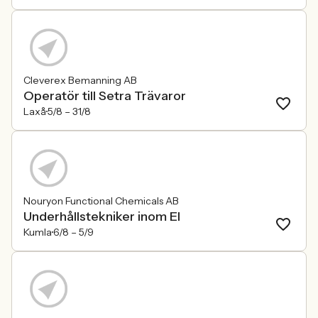
Cleverex Bemanning AB
Operatör till Setra Trävaror
Laxå
5/8 –
31/8
Nouryon Functional Chemicals AB
Underhållstekniker inom El
Kumla
6/8 –
5/9