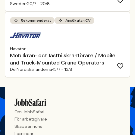
Sweden
20/7 –
20/8
Rekommenderat
Ansök utan CV
Havator
Mobilkran- och lastbilskranförare / Mobile
and Truck-Mounted Crane Operators
De Nordiska länderna
13/7 –
13/8
Om JobbSafari
För arbetsgivare
Skapa annons
Lösningar