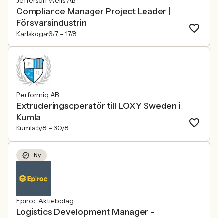
Jefferson Wells AB
Compliance Manager Project Leader |
Försvarsindustrin
Karlskoga
6/7 –
17/8
Performiq AB
Extruderingsoperatör till LOXY Sweden i
Kumla
Kumla
5/8 –
30/8
Ny
Epiroc Aktiebolag
Logistics Development Manager -