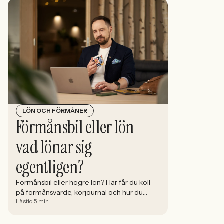
LÖN OCH FÖRMÅNER
Förmånsbil eller lön –
vad lönar sig
egentligen?
Förmånsbil eller högre lön? Här får du koll
på förmånsvärde, körjournal och hur du
Lästid 5 min
räknar ut vilket alternativ som faktiskt lönar
sig mest.