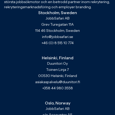
största jobbsökmotor och en betrodd partner inom rekrytering,
rekryteringsmarknadsföring och employer branding.
Stockholm, Sweden
JobbSafari AB
Grev Turegatan 11A
114 46 Stockholm, Sweden
info@jobbsafari.se
+46 (0) 8 515 10 774
Helsinki, Finland
Duunitori Oy
Toinen Linja 7
00530 Helsinki, Finland
asiakaspalvelu@duunitori.fi
+358 44 980 3558
Oslo, Norway
JobbSafari AB
c/o Accountor AS