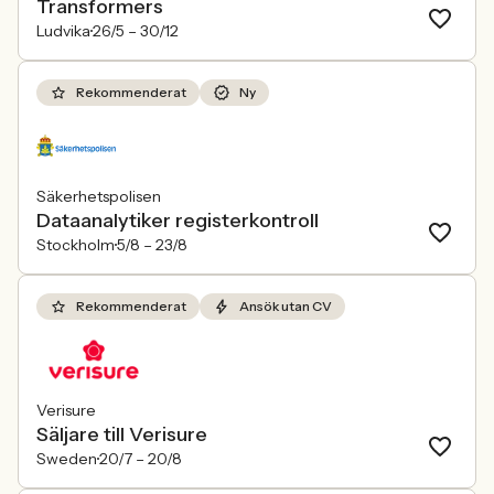
Transformers
Ludvika
26/5 –
30/12
Rekommenderat
Ny
Säkerhetspolisen
Dataanalytiker registerkontroll
Stockholm
5/8 –
23/8
Rekommenderat
Ansök utan CV
Verisure
Säljare till Verisure
Sweden
20/7 –
20/8