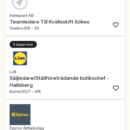
Insitepart AB
Teamledare Till Kvällsskift Sökes
Örebro
5/8 –
1/2
3 dagar kvar
Lidl
Säljledare/Ställföreträdande butikschef -
Hallsberg
Kumla
30/7 –
9/8
Epiroc Aktiebolag