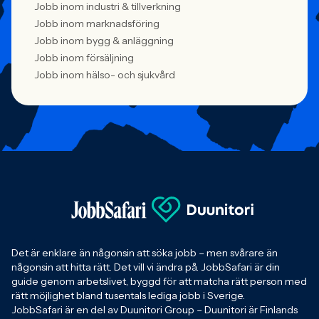
Jobb inom industri & tillverkning
Jobb inom marknadsföring
Jobb inom bygg & anläggning
Jobb inom försäljning
Jobb inom hälso- och sjukvård
Det är enklare än någonsin att söka jobb – men svårare än
någonsin att hitta rätt. Det vill vi ändra på. JobbSafari är din
guide genom arbetslivet, byggd för att matcha rätt person med
rätt möjlighet bland tusentals lediga jobb i Sverige.
JobbSafari är en del av Duunitori Group – Duunitori är Finlands