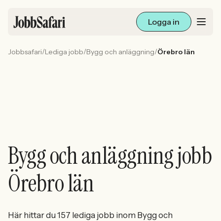
Logga in
/
/
/
Jobbsafari
Lediga jobb
Bygg och anläggning
Örebro län
Lediga jobb
Arbetsliv och karriär
För arbetsgivare
Skapa annons
Bygg och anläggning jobb
Sök med AI
Örebro län
Ny här? Skapa konto
Här hittar du 157 lediga jobb inom Bygg och