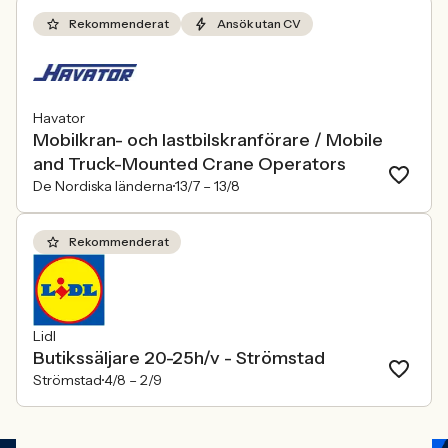
Rekommenderat
Ansök utan CV
Havator
Mobilkran- och lastbilskranförare / Mobile
and Truck-Mounted Crane Operators
De Nordiska länderna
13/7 –
13/8
Rekommenderat
Lidl
Butikssäljare 20-25h/v - Strömstad
Strömstad
4/8 –
2/9