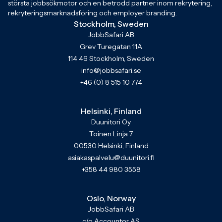
största jobbsökmotor och en betrodd partner inom rekrytering,
rekryteringsmarknadsföring och employer branding.
Stockholm, Sweden
JobbSafari AB
Grev Turegatan 11A
114 46 Stockholm, Sweden
info@jobbsafari.se
+46 (0) 8 515 10 774
Helsinki, Finland
Duunitori Oy
Toinen Linja 7
00530 Helsinki, Finland
asiakaspalvelu@duunitori.fi
+358 44 980 3558
Oslo, Norway
JobbSafari AB
c/o Accountor AS