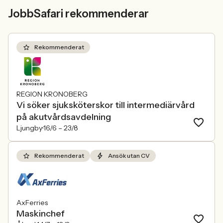
JobbSafari rekommenderar
Rekommenderat
REGION KRONOBERG
Vi söker sjuksköterskor till intermediärvård
på akutvårdsavdelning
Ljungby
16/6 –
23/8
Rekommenderat
Ansök utan CV
AxFerries
Maskinchef