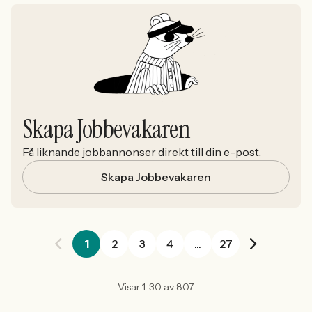
Skapa Jobbevakaren
Få liknande jobbannonser direkt till din e-post.
Skapa Jobbevakaren
1
2
3
4
...
27
Visar 1-30 av 807.