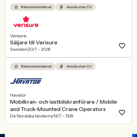
Rekommenderat
Ansök utan CV
Verisure
Säljare till Verisure
Sweden
20/7 –
20/8
Rekommenderat
Ansök utan CV
Havator
Mobilkran- och lastbilskranförare / Mobile
and Truck-Mounted Crane Operators
De Nordiska länderna
13/7 –
13/8