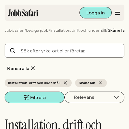
Logga in
/
/
/
Jobbsafari
Lediga jobb
Installation, drift och underhåll
Skåne län
Lediga jobb
Arbetsliv och karriär
För arbetsgivare
Rensa alla
Skapa annons
Installation, drift och underhåll
Skåne län
Relevans
Sök med AI
Filtrera
Ny här? Skapa konto
Installation, drift och