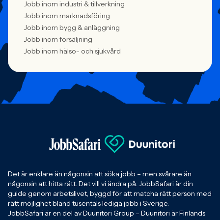
Jobb inom industri & tillverkning
Jobb inom marknadsföring
Jobb inom bygg & anläggning
Jobb inom försäljning
Jobb inom hälso- och sjukvård
Det är enklare än någonsin att söka jobb – men svårare än
någonsin att hitta rätt. Det vill vi ändra på. JobbSafari är din
guide genom arbetslivet, byggd för att matcha rätt person med
rätt möjlighet bland tusentals lediga jobb i Sverige.
JobbSafari är en del av Duunitori Group – Duunitori är Finlands