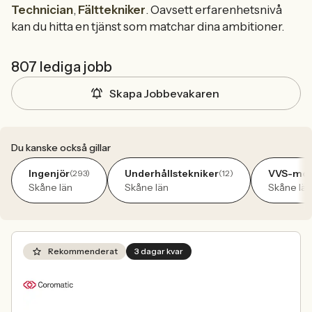
Technician
,
Fälttekniker
. Oavsett erfarenhetsnivå
kan du hitta en tjänst som matchar dina ambitioner.
807 lediga jobb
Skapa Jobbevakaren
Du kanske också gillar
Ingenjör
Underhållstekniker
VVS-mon
(293)
(12)
Skåne län
Skåne län
Skåne län
Rekommenderat
3 dagar kvar