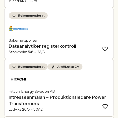
Åland
14/7 –
12/8
Rekommenderat
Säkerhetspolisen
Dataanalytiker registerkontroll
Stockholm
5/8 –
23/8
Rekommenderat
Ansök utan CV
Hitachi Energy Sweden AB
Intresseanmälan – Produktionsledare Power
Transformers
Ludvika
26/5 –
30/12