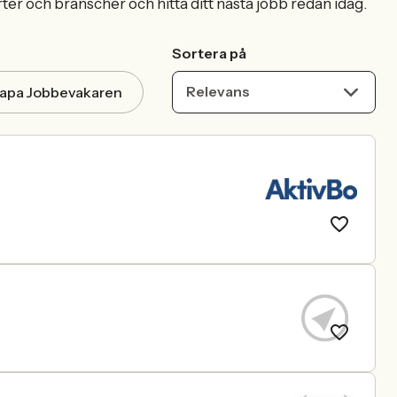
ter och branscher och hitta ditt nästa jobb redan idag.
Sortera på
Relevans
apa Jobbevakaren