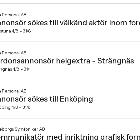
a Personal AB
nonsör sökes till välkänd aktör inom f
lstuna
4/8 –
31/8
a Personal AB
rdonsannonsör helgextra - Strängnäs
ängnäs
4/8 –
31/1
a Personal AB
nonsör sökes till Enköping
öping
4/8 –
31/8
eborgs Symfoniker AB
mmunikatör med inriktning grafisk for