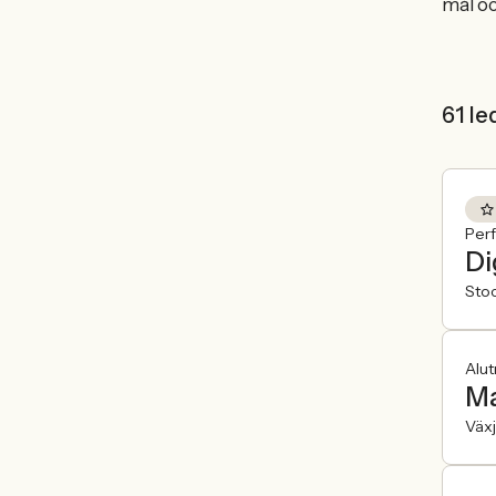
mål oc
61 le
Per
Di
Sto
Alut
Ma
Väx