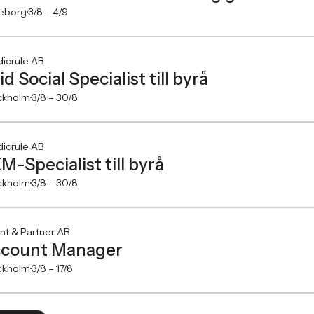
eborg
3/8 –
4/9
icrule AB
id Social Specialist till byrå
ckholm
3/8 –
30/8
icrule AB
M-Specialist till byrå
ckholm
3/8 –
30/8
nt & Partner AB
count Manager
ckholm
3/8 –
17/8