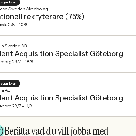
dagar kvar
cco Sweden Aktiebolag
tionell rekryterare (75%)
sala
2/8 –
10/8
ia Sverige AB
lent Acquisition Specialist Göteborg
eborg
29/7 –
18/8
dagar kvar
ia AB
lent Acquisition Specialist Göteborg
eborg
28/7 –
11/8
Berätta vad du vill jobba med