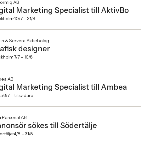
formiq AB
gital Marketing Specialist till AktivBo
ckholm
10/7 –
31/8
in & Servera Aktiebolag
afisk designer
ckholm
7/7 –
16/8
ea AB
gital Marketing Specialist till Ambea
na
3/7 –
tillsvidare
a Personal AB
nonsör sökes till Södertälje
rtälje
4/8 –
31/8