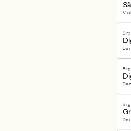
Sä
Väst
Birg
Di
De n
Birg
Di
De n
Birg
Gr
De n