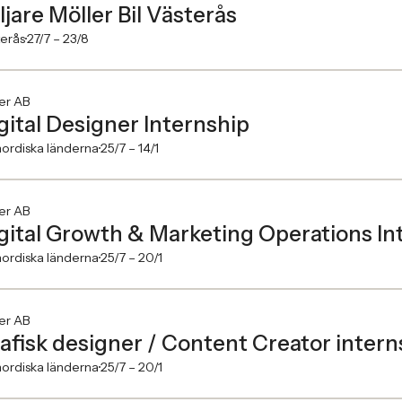
ljare Möller Bil Västerås
erås
27/7 –
23/8
er AB
gital Designer Internship
ordiska länderna
25/7 –
14/1
er AB
gital Growth & Marketing Operations In
ordiska länderna
25/7 –
20/1
er AB
afisk designer / Content Creator interns
ordiska länderna
25/7 –
20/1