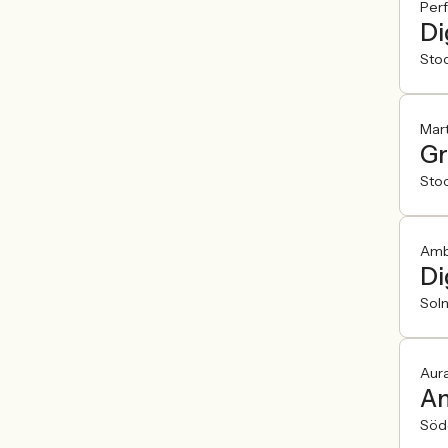
Per
Di
Sto
Mart
Gr
Sto
Amb
Di
Sol
Aur
An
Söde