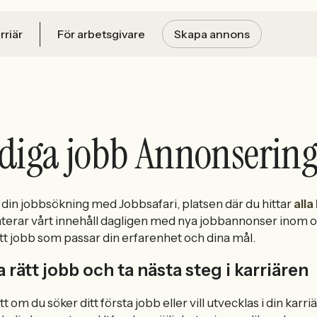
rriär
För arbetsgivare
Skapa annons
diga jobb Annonserin
 din jobbsökning med Jobbsafari, platsen där du hittar
alla
erar vårt innehåll dagligen med nya jobbannonser inom o
ett jobb som passar din erfarenhet och dina mål.
a rätt jobb och ta nästa steg i karriären
t om du söker ditt första jobb eller vill utvecklas i din karr