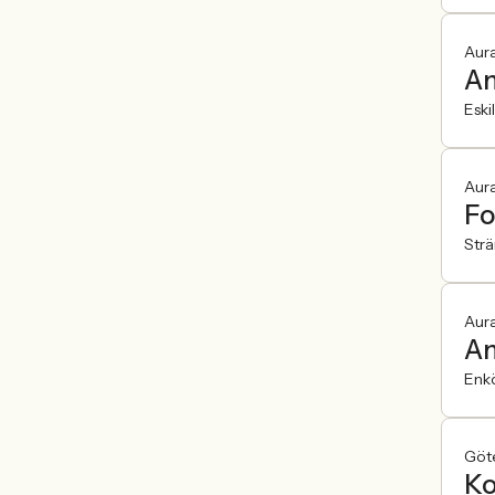
Aur
An
Eski
Aur
Fo
Str
Aur
An
Enk
Göt
Ko