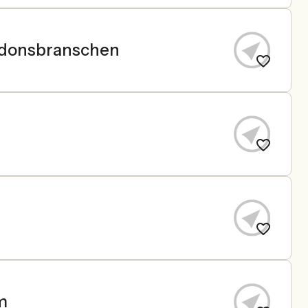
ordonsbranschen
m