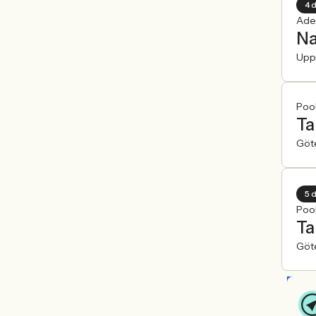
4 
Ade
Na
Upp
Pool
Ta
Göt
5 
Pool
Ta
Göt