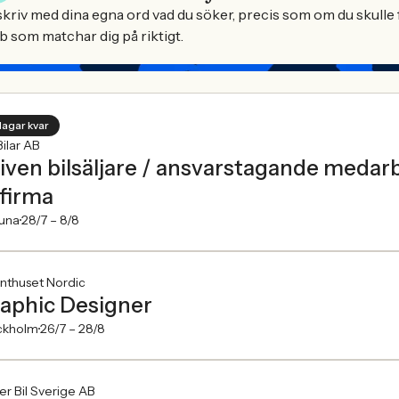
kriv med dina egna ord vad du söker, precis som om du skulle f
b som matchar dig på riktigt.
dagar kvar
Bilar AB
iven bilsäljare / ansvarstagande medarb
lfirma
tuna
28/7 –
8/8
nthuset Nordic
aphic Designer
ckholm
26/7 –
28/8
er Bil Sverige AB