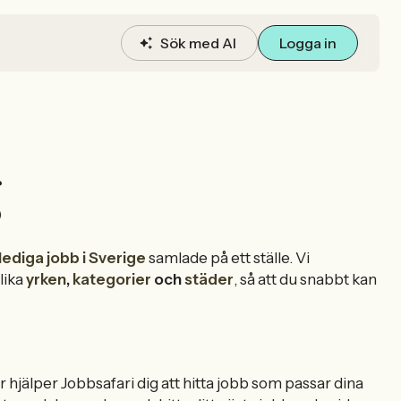
Sök med AI
Logga in
g
 lediga jobb i Sverige
samlade på ett ställe. Vi
lika
yrken
,
kategorier
och
städer
, så att du snabbt kan
iär hjälper Jobbsafari dig att hitta jobb som passar dina