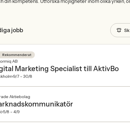
h din kompetens. Utforska möjligheter inom olika yrken, or
diga jobb
Sk
Rekommenderat
formiq AB
gital Marketing Specialist till AktivBo
ckholm
9/7 –
30/8
rade Aktiebolag
rknadskommunikatör
jö
5/8 –
4/9