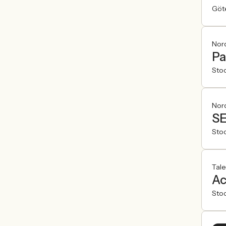
Göt
Nord
Pa
Sto
Nord
SE
Sto
Tale
Ac
Sto