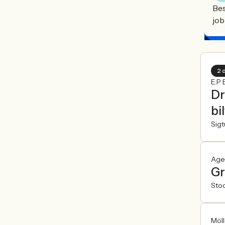
Bes
job
2 
E.P 
Dr
bi
Sig
Age
Gr
Sto
Möll