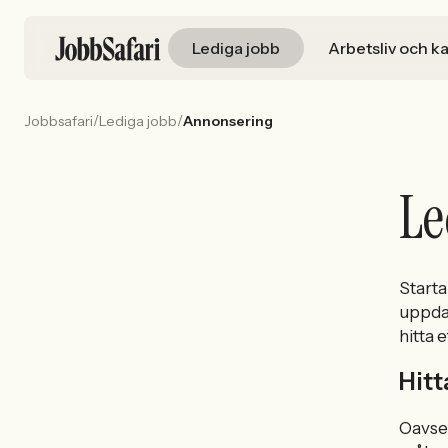
Lediga jobb
Arbetsliv och ka
/
/
Jobbsafari
Lediga jobb
Annonsering
Le
Starta
uppdat
hitta 
Hitt
Oavset