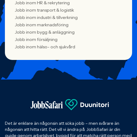
Jobb inom HR & rekrytering
Jobb inom transport & logistik
Jobb inom industri & tillverkning
Jobb inom marknadsföring
Jobb inom bygg & anläggning
Jobb inom försäljning
Jobb inom hälso- och sjukvård
Det är enklare än någonsin att söka jobb – men svårare än
någonsin att hitta rätt. Det vill vi ändra på. JobbSafari är din
guide genom arbetslivet, byggd för att matcha rätt person med