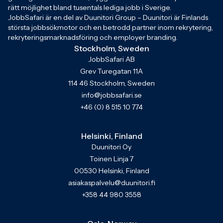
rätt möjlighet bland tusentals lediga jobb i Sverige.
JobbSafari är en del av Duunitori Group – Duunitori är Finlands
största jobbsökmotor och en betrodd partner inom rekrytering,
rekryteringsmarknadsföring och employer branding.
Stockholm, Sweden
JobbSafari AB
Grev Turegatan 11A
114 46 Stockholm, Sweden
info@jobbsafari.se
+46 (0) 8 515 10 774
Helsinki, Finland
Duunitori Oy
Toinen Linja 7
00530 Helsinki, Finland
asiakaspalvelu@duunitori.fi
+358 44 980 3558