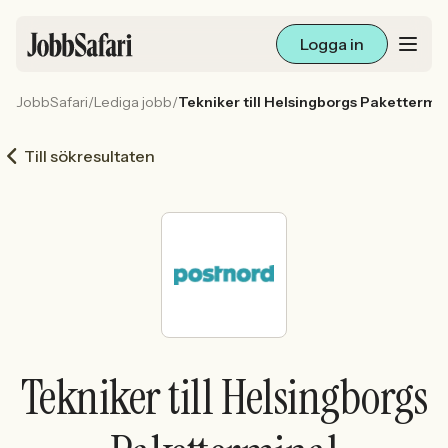
Logga in
JobbSafari
/
Lediga jobb
/
Tekniker till Helsingborgs Pakettermi
Lediga jobb
Till sökresultaten
Arbetsliv och karriär
För arbetsgivare
Skapa annons
Sök med AI
Tekniker till Helsingborgs
Ny här? Skapa konto