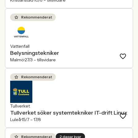
Kristianstad
10/6 –
tillsvidare
Rekommenderat
Vattenfall
Belysningstekniker
Malmö
27/3 –
tillsvidare
Rekommenderat
Tullverket
Tullverket söker systemtekniker IT-drift Linux
Luleå
15/7 –
17/8
Rekommenderat
2 dagar kvar