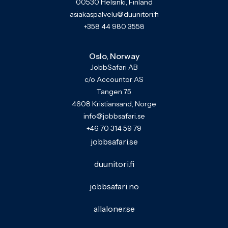
00530 Helsinki, Finland
asiakaspalvelu@duunitori.fi
+358 44 980 3558
Oslo, Norway
JobbSafari AB
c/o Accountor AS
Tangen 75
4608 Kristiansand, Norge
info@jobbsafari.se
+46 70 314 59 79
jobbsafari.se
duunitori.fi
jobbsafari.no
allaloner.se