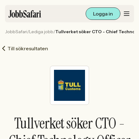
Logga in
JobbSafari
/
Lediga jobb
/
Tullverket söker CTO - Chief Technolo
Lediga jobb
Till sökresultaten
Arbetsliv och karriär
För arbetsgivare
Skapa annons
Sök med AI
Tullverket söker CTO -
Ny här? Skapa konto