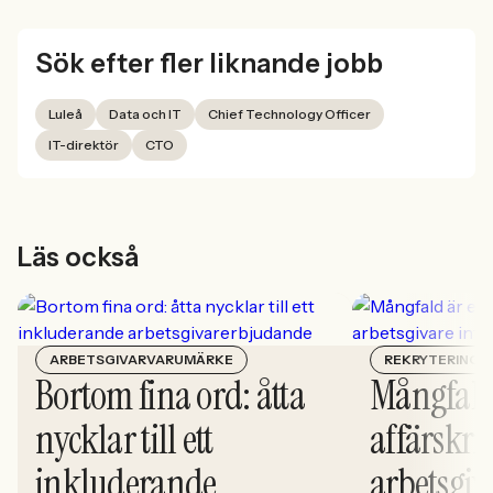
Sök efter fler liknande jobb
Luleå
Data och IT
Chief Technology Officer
IT-direktör
CTO
Läs också
ARBETSGIVARVARUMÄRKE
REKRYTERING
Bortom fina ord: åtta
Mångfald
nycklar till ett
affärskrit
inkluderande
arbetsgiv