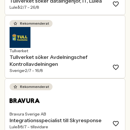
Tullverket söker dataingenjör, IT, Luleå
Luleå
2/7 –
26/8
Rekommenderat
Tullverket
Tullverket söker Avdelningschef
Kontrollavdelningen
Sverige
2/7 –
16/8
Rekommenderat
Bravura Sverige AB
Integrationsspecialist till Skyresponse
Luleå
8/7 –
tillsvidare