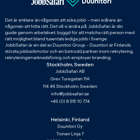
Det är enklare än någonsin att söka jobb – men svårare än
någonsin att hitta rätt. Det vill vi ändra på. JobbSafari är din
guide genom arbetslivet, byggd för att matcha rätt person med
rätt möjlighet bland tusentals lediga jobb i Sverige.
JobbSafari är en del av Duunitori Group – Duunitori är Finlands
största jobbsökmotor och en betrodd partner inom rekrytering,
rekryteringsmarknadsföring och employer branding.
Stockholm, Sweden
JobbSafari AB
Grev Turegatan 11A
114 46 Stockholm, Sweden
info@jobbsafari.se
+46 (0) 8 515 10 774
Helsinki, Finland
Duunitori Oy
Toinen Linja 7