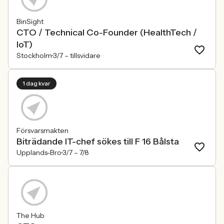
BinSight
CTO / Technical Co-Founder (HealthTech /
IoT)
Stockholm
3/7 –
tillsvidare
1 dag kvar
Försvarsmakten
Biträdande IT-chef sökes till F 16 Bålsta
Upplands-Bro
3/7 –
7/8
The Hub