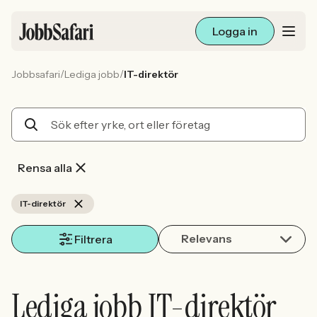
Logga in
/
/
Jobbsafari
Lediga jobb
IT-direktör
Lediga jobb
Arbetsliv och karriär
För arbetsgivare
Rensa alla
Skapa annons
IT-direktör
Relevans
Sök med AI
Filtrera
Ny här? Skapa konto
Lediga jobb IT-direktör