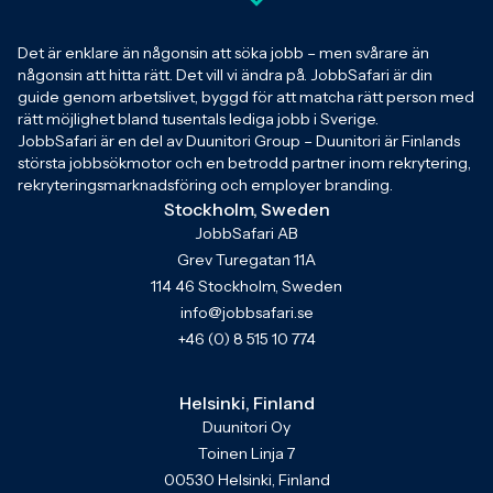
Det är enklare än någonsin att söka jobb – men svårare än
någonsin att hitta rätt. Det vill vi ändra på. JobbSafari är din
guide genom arbetslivet, byggd för att matcha rätt person med
rätt möjlighet bland tusentals lediga jobb i Sverige.
JobbSafari är en del av Duunitori Group – Duunitori är Finlands
största jobbsökmotor och en betrodd partner inom rekrytering,
rekryteringsmarknadsföring och employer branding.
Stockholm, Sweden
JobbSafari AB
Grev Turegatan 11A
114 46 Stockholm, Sweden
info@jobbsafari.se
+46 (0) 8 515 10 774
Helsinki, Finland
Duunitori Oy
Toinen Linja 7
00530 Helsinki, Finland