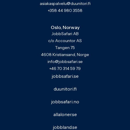
asiakaspalvelu@duunitori.fi
+358 44 980 3558
Oslo, Norway
JobbSafari AB
c/o Accountor AS
Tangen 75
4608 Kristiansand, Norge
info@jobbsafari.se
+46 70 314 59 79
jobbsafari.se
duunitori.fi
jobbsafari.no
allaloner.se
jobbland.se