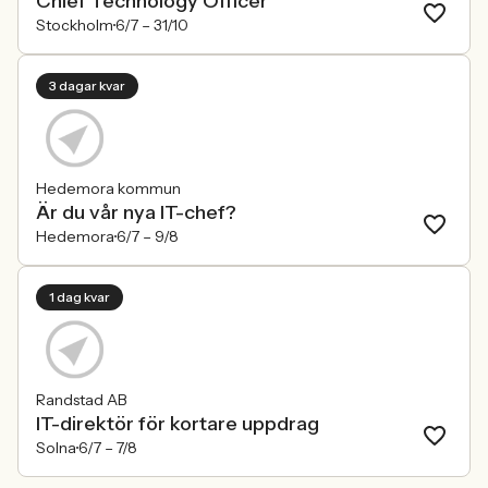
Chief Technology Officer
Stockholm
6/7 –
31/10
3 dagar kvar
Hedemora kommun
Är du vår nya IT-chef?
Hedemora
6/7 –
9/8
1 dag kvar
Randstad AB
IT-direktör för kortare uppdrag
Solna
6/7 –
7/8