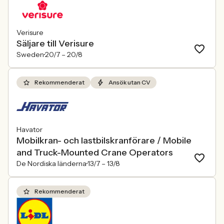
Verisure
Säljare till Verisure
Sweden
20/7 –
20/8
Rekommenderat
Ansök utan CV
Havator
Mobilkran- och lastbilskranförare / Mobile
and Truck-Mounted Crane Operators
De Nordiska länderna
13/7 –
13/8
Rekommenderat