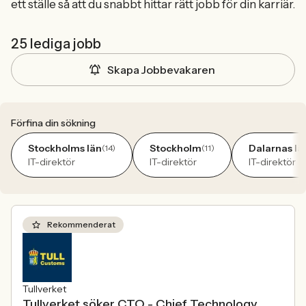
ett ställe så att du snabbt hittar rätt jobb för din karriär.
25 lediga jobb
Skapa Jobbevakaren
Förfina din sökning
Stockholms län
Stockholm
Dalarnas lä
(14)
(11)
IT-direktör
IT-direktör
IT-direktör
Rekommenderat
Tullverket
Tullverket söker CTO - Chief Technology