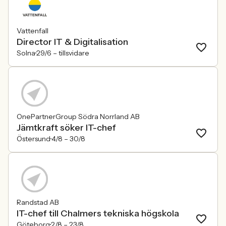
Vattenfall
Director IT & Digitalisation
Solna
29/6 –
tillsvidare
OnePartnerGroup Södra Norrland AB
Jämtkraft söker IT-chef
Östersund
4/8 –
30/8
Randstad AB
IT-chef till Chalmers tekniska högskola
Göteborg
2/8 –
23/8