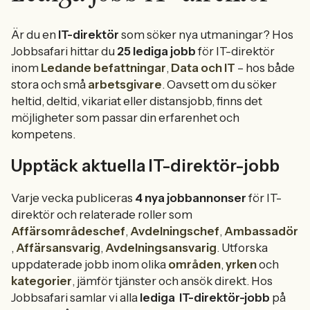
Är du en
IT-direktör
som söker nya utmaningar? Hos
Jobbsafari hittar du
25 lediga jobb
för IT-direktör
inom
Ledande befattningar
,
Data och IT
– hos både
stora och små
arbetsgivare
. Oavsett om du söker
heltid, deltid, vikariat eller distansjobb, finns det
möjligheter som passar din erfarenhet och
kompetens.
Upptäck aktuella IT-direktör-jobb
Varje vecka publiceras
4 nya jobbannonser
för IT-
direktör och relaterade roller som
Affärsområdeschef
,
Avdelningschef
,
Ambassadör
,
Affärsansvarig
,
Avdelningsansvarig
. Utforska
uppdaterade jobb inom olika
områden
,
yrken
och
kategorier
, jämför tjänster och ansök direkt. Hos
Jobbsafari samlar vi alla
lediga
IT-direktör-jobb
på