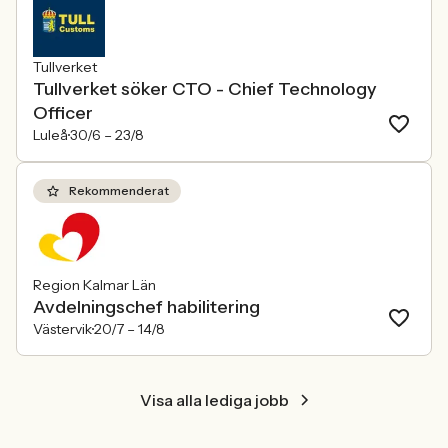
Tullverket
Tullverket söker CTO - Chief Technology
Officer
Luleå
30/6 –
23/8
Rekommenderat
Region Kalmar Län
Avdelningschef habilitering
Västervik
20/7 –
14/8
Visa alla lediga jobb