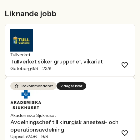
meriter som räknas. När kandidater blir
Women in Tech, 
mer medvetna, regelverken skärps och
andelen kvinnor 
Liknande jobb
konkurrensen om rätt kompetens
ren affärsrisk.
förändras räcker det inte längre att säga
att alla är välkomna. Arbetsgivare
behöver kunna visa vad det betyder i
praktiken.
Tullverket
Tullverket söker gruppchef, vikariat
Göteborg
3/8 –
23/8
Rekommenderat
2 dagar kvar
Akademiska Sjukhuset
Avdelningschef till kirurgisk anestesi- och
operationsavdelning
Uppsala
24/6 –
9/8