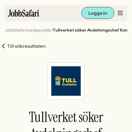
Logga in
JobbSafari
/
Lediga jobb
/
Tullverket söker Avdelningschef Kont
Lediga jobb
Till sökresultaten
Arbetsliv och karriär
För arbetsgivare
Skapa annons
Sök med AI
Tullverket söker
Ny här? Skapa konto