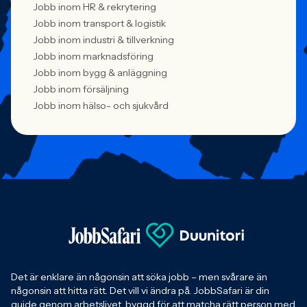
Jobb inom HR & rekrytering
Jobb inom transport & logistik
Jobb inom industri & tillverkning
Jobb inom marknadsföring
Jobb inom bygg & anläggning
Jobb inom försäljning
Jobb inom hälso- och sjukvård
Det är enklare än någonsin att söka jobb – men svårare än
någonsin att hitta rätt. Det vill vi ändra på. JobbSafari är din
guide genom arbetslivet, byggd för att matcha rätt person med