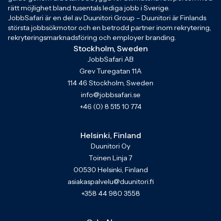
rätt möjlighet bland tusentals lediga jobb i Sverige.
JobbSafari är en del av Duunitori Group – Duunitori är Finlands
största jobbsökmotor och en betrodd partner inom rekrytering,
rekryteringsmarknadsföring och employer branding.
Stockholm, Sweden
JobbSafari AB
Grev Turegatan 11A
114 46 Stockholm, Sweden
info@jobbsafari.se
+46 (0) 8 515 10 774
Helsinki, Finland
Duunitori Oy
Toinen Linja 7
00530 Helsinki, Finland
asiakaspalvelu@duunitori.fi
+358 44 980 3558