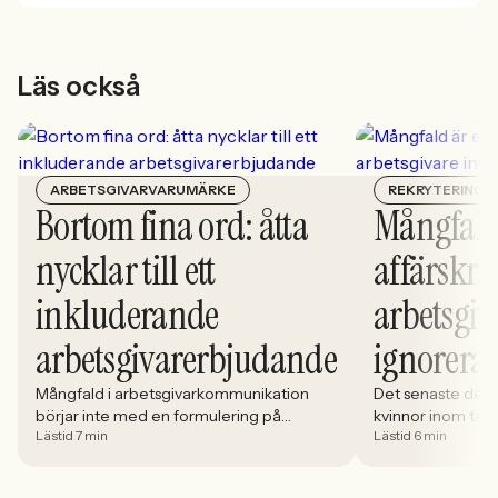
Läs också
ARBETSGIVARVARUMÄRKE
REKRYTERING
Bortom fina ord: åtta
Mångfald
nycklar till ett
affärskrit
inkluderande
arbetsgiv
arbetsgivarerbjudande
ignorera
Mångfald i arbetsgivarkommunikation
Det senaste dece
börjar inte med en formulering på
kvinnor inom tech 
Lästid 7 min
Lästid 6 min
karriärsidan. Den börjar i hur rekryteringen
stadigt på 30%. S
faktiskt fungerar: vem som får syn på
allt större del av
jobbet, vem som vågar söka och vilka
i. Åsa Johansen, 