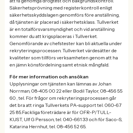
att få genomgå drogtest och bakgrundskontroll.
Säkerhetsprövning med registerkontroll enligt
säkerhetsskyddslagen genomförs före anställning,
då tjänsten är placerad i säkerhetsklass. Tullverket
är en totalförsvarsmyndighet och vid anställning
kommer du att krigsplaceras i Tullverket.
Genomförande av chefstester kan bli aktuella under
rekryteringsprocessen. Tullverket värdesätter de
kvaliteter som tillförs verksamheten genom att ha
en jämn könsfördelning samt etnisk mångfald.
För mer information och ansökan
Upplysningar om tjänsten kan lämnas av Johan
Norrman, 08-405 00 22 eller Bodil Taylor, 08-456 55
60 , tel. För frågor om rekryteringsprocessen går
det bra att ringa Tullverkets PA-support tel. 060-67
25 85.Fackliga företrädare är för OFR-P/TULL-
KUST, Ulf G Persson, tel. 040-661 33 och för Saco-S,
Katarina Hernhut, tel. 08-456 52 65.