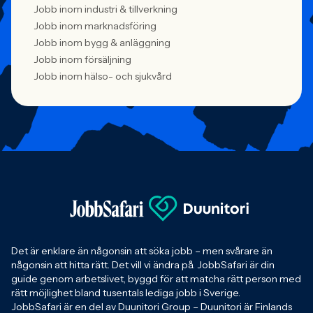
Jobb inom industri & tillverkning
Jobb inom marknadsföring
Jobb inom bygg & anläggning
Jobb inom försäljning
Jobb inom hälso- och sjukvård
Det är enklare än någonsin att söka jobb – men svårare än
någonsin att hitta rätt. Det vill vi ändra på. JobbSafari är din
guide genom arbetslivet, byggd för att matcha rätt person med
rätt möjlighet bland tusentals lediga jobb i Sverige.
JobbSafari är en del av Duunitori Group – Duunitori är Finlands