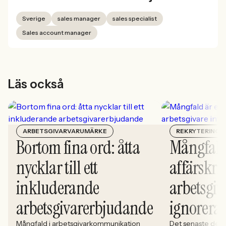
Sverige
sales manager
sales specialist
Sales account manager
Läs också
ARBETSGIVARVARUMÄRKE
REKRYTERING
Bortom fina ord: åtta
Mångfald
nycklar till ett
affärskrit
inkluderande
arbetsgiv
arbetsgivarerbjudande
ignorera
Mångfald i arbetsgivarkommunikation
Det senaste dece