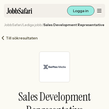
Logga in
JobbSafari
/
Lediga jobb
/
Sales Development Representative
Lediga jobb
Till sökresultaten
Arbetsliv och karriär
För arbetsgivare
Skapa annons
Sök med AI
Sales Development
Ny här? Skapa konto