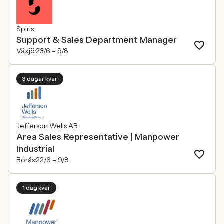
Spiris
Support & Sales Department Manager
Växjö
23/6 –
9/8
3 dagar kvar
Jefferson Wells AB
Area Sales Representative | Manpower
Industrial
Borås
22/6 –
9/8
1 dag kvar