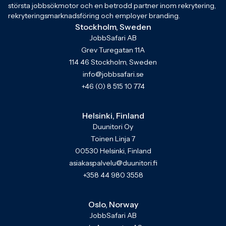
största jobbsökmotor och en betrodd partner inom rekrytering,
rekryteringsmarknadsföring och employer branding.
Stockholm, Sweden
JobbSafari AB
Grev Turegatan 11A
114 46 Stockholm, Sweden
info@jobbsafari.se
+46 (0) 8 515 10 774
Helsinki, Finland
Duunitori Oy
Toinen Linja 7
00530 Helsinki, Finland
asiakaspalvelu@duunitori.fi
+358 44 980 3558
Oslo, Norway
JobbSafari AB